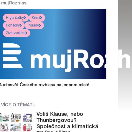
mujRozhlas
Hry a četby
Krimi
Pohádky
Pořady
Živé vysílání
Audiosvět Českého rozhlasu na jednom místě
VÍCE O TÉMATU
Volíš Klause, nebo
Thunbergovou?
Společnost a klimatická