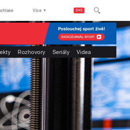
ozhlase
Více
ŽIVĚ
jekty
Rozhovory
Seriály
Videa