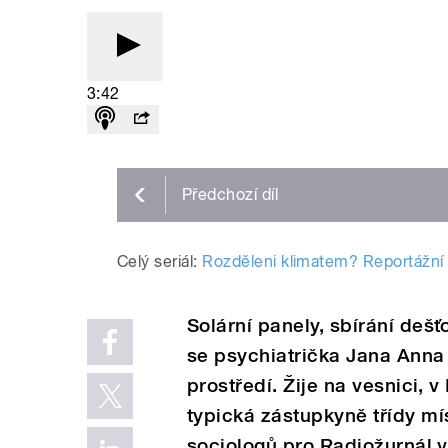
3:42
Předchozí
díl
Celý seriál:
Rozděleni klimatem? Reportážní se
Sol
á
rn
í
panely, sb
í
r
á
n
í
dešťo
se psychiatrička Jana Anna
prostřed
í
. Žije na vesnici, 
typick
á
z
á
stupkyně tř
í
dy m
í
sociologů pro Radiožurnál v