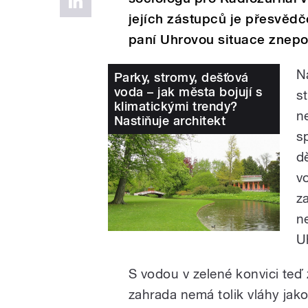
jej
í
ch z
á
stupců je přesvědč
pan
í
Uhrovou situace znepo
N
Parky, stromy, dešťová
voda – jak města bojují s
s
klimatickými trendy?
n
Nastiňuje architekt
s
d
v
z
n
U
S vodou v zelené konvici teď 
zahrada nemá tolik vláhy jako