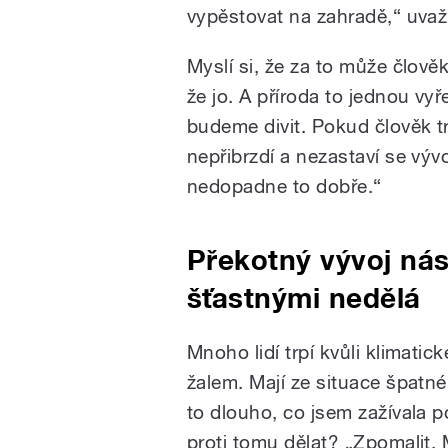
vypěstovat na zahradě,“ uvaž
Myslí si, že za to může člově
že jo. A příroda to jednou vyře
budeme divit. Pokud člověk 
nepřibrzdí a nezastaví se vývo
nedopadne to dobře.“
Překotný vývoj ná
šťastnými nedělá
Mnoho lidí trpí kvůli klimat
žalem. Mají ze situace špatné
to dlouho, co jsem zažívala p
proti tomu dělat? „Zpomalit