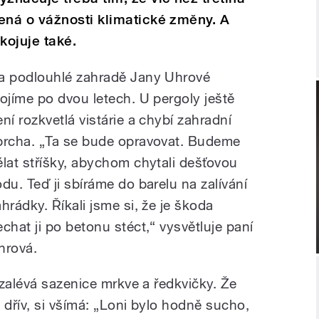
en
á
o v
á
žnosti klimatick
é
změny. A
kojuje tak
é
.
a podlouhlé zahradě Jany Uhrové
tojíme po dvou letech. U pergoly ještě
ení rozkvetlá vistárie a chybí zahradní
prcha. „Ta se bude opravovat. Budeme
ělat stříšky, abychom chytali dešťovou
odu. Teď ji sbíráme do barelu na zalívání
ahrádky. Říkali jsme si, že je škoda
echat ji po betonu stéct,“ vysvětluje paní
hrová.
zalévá sazenice mrkve a ředkvičky. Že
 dřív, si všímá: „Loni bylo hodně sucho,