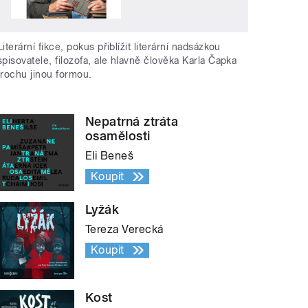
Literární fikce, pokus přiblížit literární nadsázkou
spisovatele, filozofa, ale hlavně člověka Karla Čapka
trochu jinou formou.
Nepatrná ztráta
osamělosti
Eli Beneš
Koupit
Lyžák
Tereza Verecká
Koupit
Kost