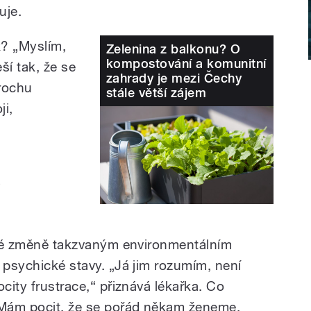
uje.
k? „Myslím,
Zelenina z balkonu? O
kompostování a komunitní
ší tak, že se
zahrady je mezi Čechy
trochu
stále větší zájem
ji,
s
ické změně takzvaným environmentálním
 psychické stavy. „Já jim rozumím, není
ocity frustrace,“ přiznává lékařka. Co
. Mám pocit, že se pořád někam ženeme,