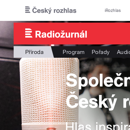
Přejít k hlavnímu obsahu
iRozhlas
Příroda
Program
Pořady
Audi