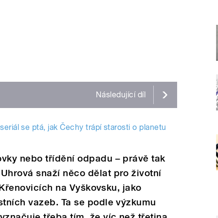
Následující
díl
riál se ptá, jak Čechy trápí starosti o planetu
vky nebo tř
í
děn
í
odpadu – pr
á
vě tak
 Uhrov
á
snaž
í
něco dělat pro životn
í
v Křenovic
í
ch na Vyškovsku, jako
stn
í
ch vazeb. Ta se podle v
ý
zkumu
yznačuje třeba t
í
m, že v
í
c než třetina