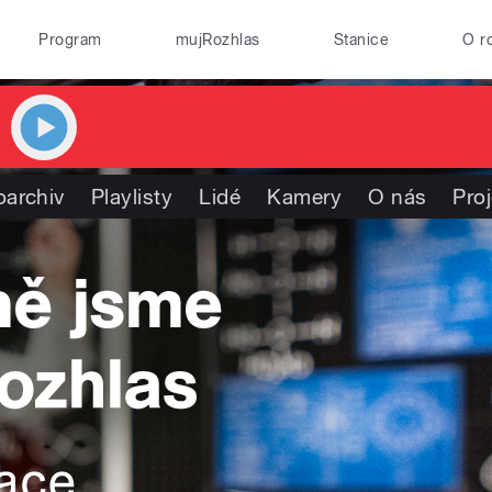
Program
mujRozhlas
Stanice
O r
oarchiv
Playlisty
Lidé
Kamery
O nás
Pro