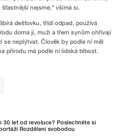
 šťastnější nejsme,“ všímá si.
Sbírá dešťovku, třídí odpad, používá
Vodu doma jí, muži a třem synům ohřívají
ží se neplýtvat. Člověk by podle ní měl
a přírodu má podle ní lidská blbost.
 30 let od revoluce? Poslechněte si
eportáží Rozděleni svobodou