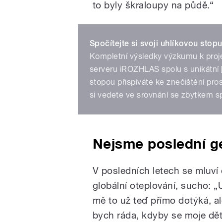
to byly škraloupy na půdě.“
Spočítejte si svoji uhlíkovou stopu
Kompletní výsledky výzkumu k pro
serveru iROZHLAS spolu s unikátní
stopou přispíváte ke znečištění pro
si vedete ve srovnání se zbytkem s
Nejsme poslední g
V posledních letech se mluví 
globální oteplování, sucho: „
mě to už teď přímo dotýká, a
bych ráda, kdyby se moje děti