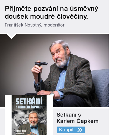
Přijměte pozvání na úsměvný
doušek moudré člověčiny.
František Novotný, moderátor
Setkání s
Karlem Čapkem
Koupit