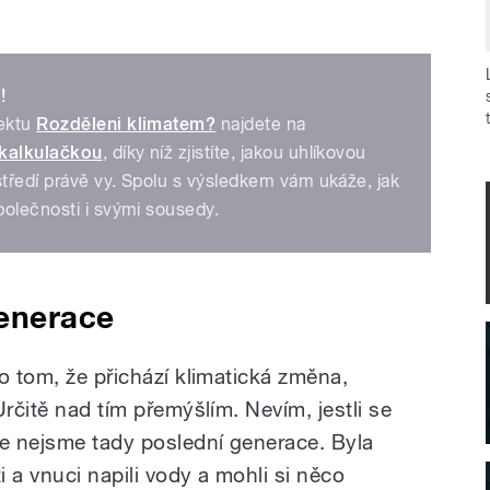
!
jektu
Rozděleni klimatem?
najdete na
kalkulačkou
, díky níž zjistíte, jakou uhlíkovou
středí právě vy. Spolu s výsledkem vám ukáže, jak
polečnosti i svými sousedy.
enerace
o tom, že přichází klimatická změna,
Určitě nad tím přemýšlím. Nevím, jestli se
le nejsme tady poslední generace. Byla
 a vnuci napili vody a mohli si něco