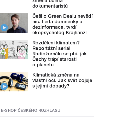
změna očima
dokumentaristů
Češi o Green Dealu nevědí
nic. Leda domněnky a
dezinformace, tvrdí
ekopsycholog Krajhanzl
Rozděleni klimatem?
Reportážní seriál
Radiožurnálu se ptá, jak
Čechy trápí starosti
o planetu
Klimatická změna na
vlastní oči. Jak svět bojuje
s jejími dopady?
E-SHOP ČESKÉHO ROZHLASU