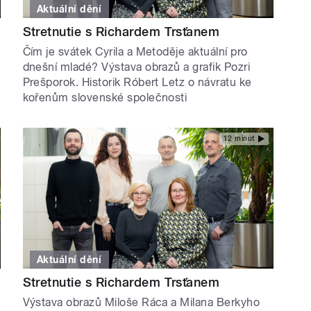
Aktuální dění
Stretnutie s Richardem Trsťanem
Čím je svátek Cyrila a Metoděje aktuální pro
dnešní mladé? Výstava obrazů a grafik Pozri
Prešporok. Historik Róbert Letz o návratu ke
kořenům slovenské společnosti
12 minut
Aktuální dění
Stretnutie s Richardem Trsťanem
Výstava obrazů Miloše Ráca a Milana Berkyho