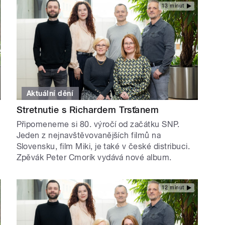
13 minut
Aktuální dění
Stretnutie s Richardem Trsťanem
Připomeneme si 80. výročí od začátku SNP.
Jeden z nejnavštěvovanějších filmů na
Slovensku, film Miki, je také v české distribuci.
Zpěvák Peter Cmorík vydává nové album.
12 minut