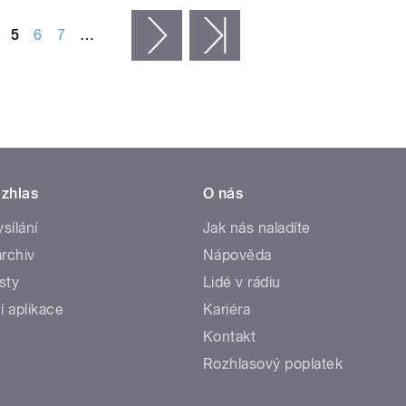
5
6
7
…
následující ›
poslední »
zhlas
O nás
ysílání
Jak nás naladíte
rchiv
Nápověda
sty
Lidé v rádiu
í aplikace
Kariéra
Kontakt
Rozhlasový poplatek