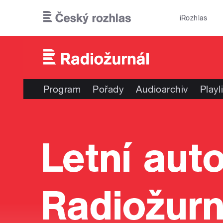
Přejít k hlavnímu obsahu
iRozhlas
Program
Pořady
Audioarchiv
Playl