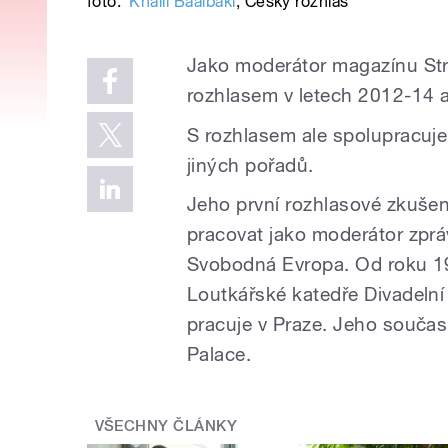
foto:
Khalil Baalbaki
,
Český rozhlas
Jako moderátor magazínu Str
rozhlasem v letech 2012-14 
S rozhlasem ale spolupracuje 
jiných pořadů.
Jeho první rozhlasové zkušen
pracovat jako moderátor zprá
Svobodná Evropa. Od roku 19
Loutkářské katedře Divadelní
pracuje v Praze. Jeho souča
Palace.
VŠECHNY ČLÁNKY