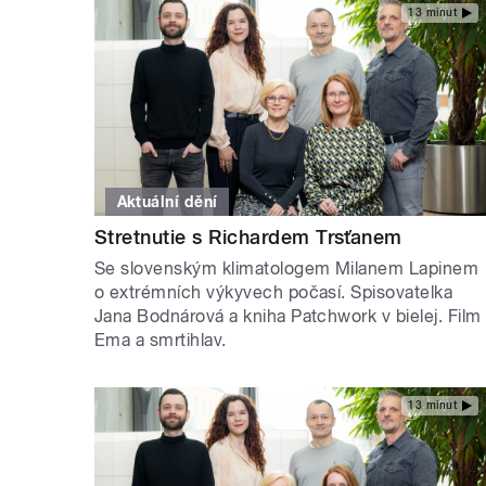
13 minut
Aktuální dění
Stretnutie s Richardem Trsťanem
Se slovenským klimatologem Milanem Lapinem
o extrémních výkyvech počasí. Spisovatelka
Jana Bodnárová a kniha Patchwork v bielej. Film
Ema a smrtihlav.
13 minut