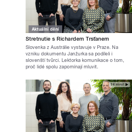
Aktuální dění
Stretnutie s Richardem Trsťanem
Slovenka z Austrálie vystavuje v Praze. Na
vzniku dokumentu Janžurka sa podíleli i
slovenští tvůrci. Lektorka komunikace o tom,
proč lidé spolu zapomínají mluvit.
14 minut