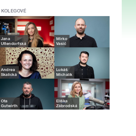
KOLEGOVÉ
Jana
Mirko
Uttendorfská
Vasić
Andrea
Lukáš
Skalická
Michalík
Ota
Eliška
Gutwirth
Zábrodská