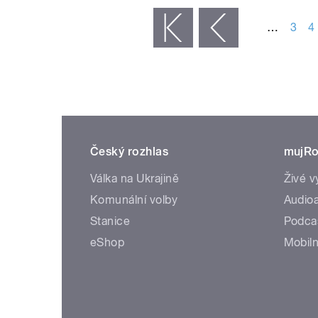
…
3
4
« první
‹ předchozí
Český rozhlas
mujRo
Válka na Ukrajině
Živé v
Komunální volby
Audioa
Stanice
Podca
eShop
Mobiln