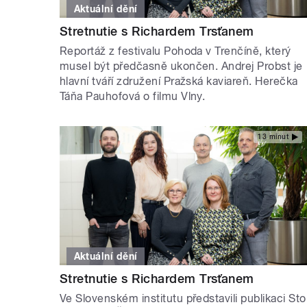
Aktuální dění
Stretnutie s Richardem Trsťanem
Reportáž z festivalu Pohoda v Trenčíně, který
musel být předčasně ukončen. Andrej Probst je
hlavní tváří združení Pražská kaviareň. Herečka
Táňa Pauhofová o filmu Vlny.
13 minut
Aktuální dění
Stretnutie s Richardem Trsťanem
Ve Slovenském institutu představili publikaci Sto