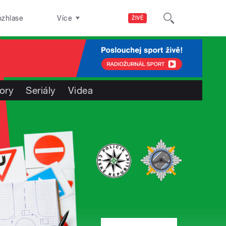
ozhlase
Více
ŽIVĚ
ory
Seriály
Videa