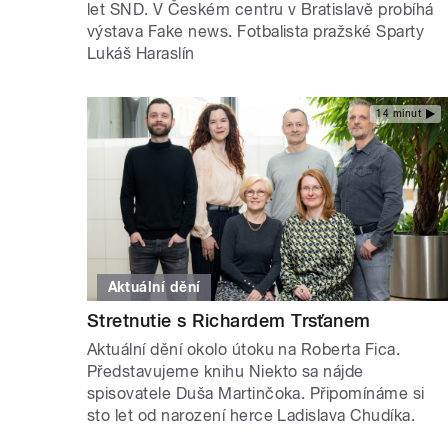
let SND. V Českém centru v Bratislavě probíhá
výstava Fake news. Fotbalista pražské Sparty
Lukáš Haraslín
14 minut
Aktuální dění
Stretnutie s Richardem Trsťanem
Aktuální dění okolo útoku na Roberta Fica.
Představujeme knihu Niekto sa nájde
spisovatele Duša Martinčoka. Připomínáme si
sto let od narození herce Ladislava Chudíka.
STRÁNKY