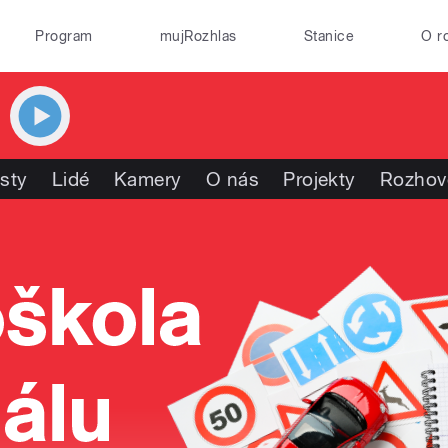
Program
mujRozhlas
Stanice
O r
isty
Lidé
Kamery
O nás
Projekty
Rozhov