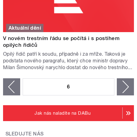
Aktuální dění
V novém trestním řádu se počítá i s postihem
opilých řidičů
Opilý řidič patří k soudu, případně i za mříže. Taková je
podstata nového paragrafu, který chce ministr dopravy
Milan Šimonovský narychlo dostat do nového trestního...
STRÁNKY
6
n
zí
Jak nás naladíte na DABu
SLEDUJTE NÁS