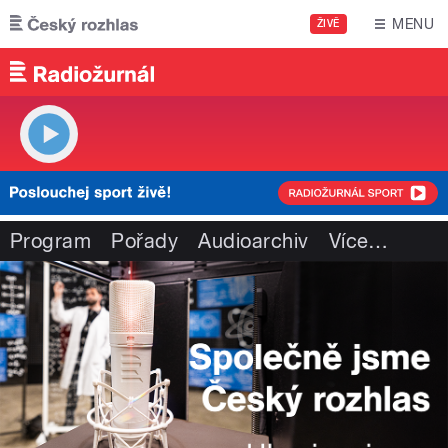
Přejít k hlavnímu obsahu
MENU
ŽIVĚ
Program
Pořady
Audioarchiv
Více
…