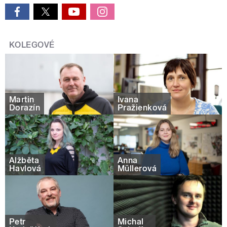
KOLEGOVÉ
Martin
Ivana
Dorazín
Pražienková
Alžběta
Anna
Havlová
Müllerová
Petr
Michal