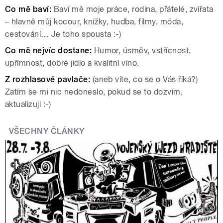
Co mě baví:
Baví mě moje práce, rodina, přátelé, zvířata
– hlavně můj kocour, knížky, hudba, filmy, móda,
cestování… Je toho spousta :-)
Co mě nejvíc dostane:
Humor, úsměv, vstřícnost,
upřímnost, dobré jídlo a kvalitní víno.
Z rozhlasové pavlače:
(aneb víte, co se o Vás říká?)
Zatím se mi nic nedoneslo, pokud se to dozvím,
aktualizuji :-)
VŠECHNY ČLÁNKY