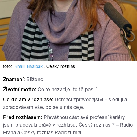
foto:
Khalil Baalbaki
,
Český rozhlas
Znamení:
Blíženci
Životní motto:
Co tě nezabije, to tě posílí.
Co dělám v rozhlase:
Domácí zpravodajství – sleduji a
zpracovávám vše, co se u nás děje.
Před rozhlasem:
Převážnou část své profesní kariéry
jsem pracovala právě v rozhlasu, Český rozhlas 7 – Radio
Praha a Český rozhlas Radiožurnál.