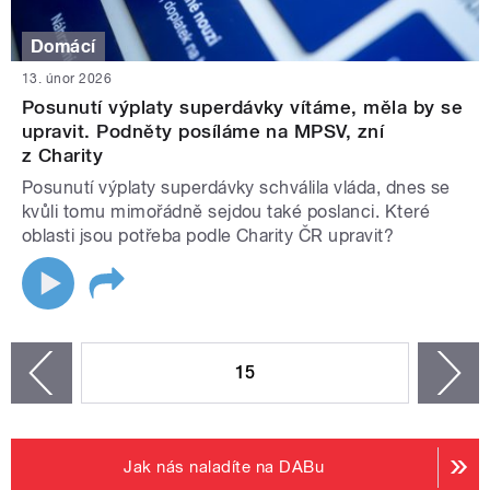
Domácí
13. únor 2026
Posunutí výplaty superdávky vítáme, měla by se
upravit. Podněty posíláme na MPSV, zní
z Charity
Posunutí výplaty superdávky schválila vláda, dnes se
kvůli tomu mimořádně sejdou také poslanci. Které
oblasti jsou potřeba podle Charity ČR upravit?
STRÁNKY
15
n
zí
Jak nás naladíte na DABu