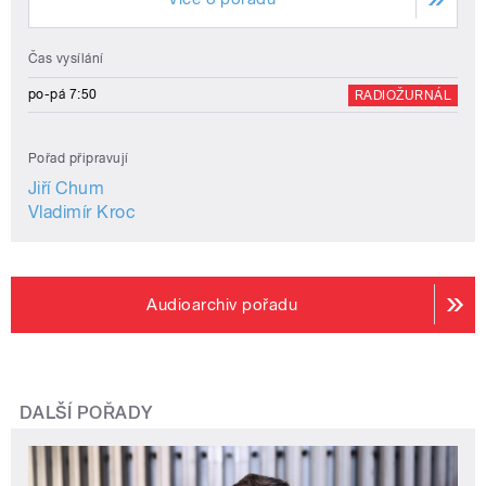
Čas vysílání
po-pá 7:50
RADIOŽURNÁL
Pořad připravují
Jiří Chum
Vladimír Kroc
Audioarchiv pořadu
DALŠÍ POŘADY