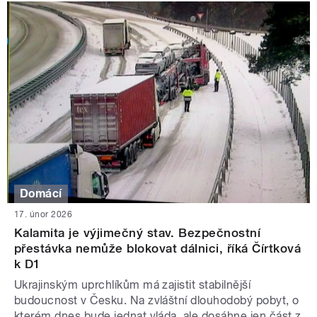
Domácí
17. únor 2026
Kalamita je výjimečný stav. Bezpečnostní
přestávka nemůže blokovat dálnici, říká Čírtková
k D1
Ukrajinským uprchlíkům má zajistit stabilnější
budoucnost v Česku. Na zvláštní dlouhodobý pobyt, o
kterém dnes bude jednat vláda, ale dosáhne jen část z