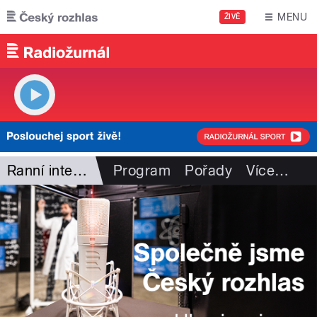
Přejít k hlavnímu obsahu
MENU
ŽIVĚ
Ranní interview
Program
Pořady
Více
…