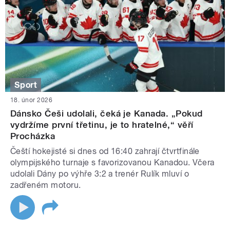
Sport
18. únor 2026
Dánsko Češi udolali, čeká je Kanada. „Pokud
vydržíme první třetinu, je to hratelné,“ věří
Procházka
Čeští hokejisté si dnes od 16:40 zahrají čtvrtfinále
olympijského turnaje s favorizovanou Kanadou. Včera
udolali Dány po výhře 3:2 a trenér Rulík mluví o
zadřeném motoru.