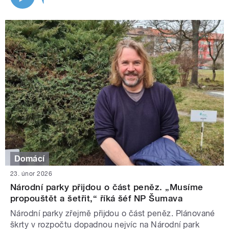
Domácí
23. únor 2026
Národní parky přijdou o část peněz. „Musíme
propouštět a šetřit,“ říká šéf NP Šumava
Národní parky zřejmě přijdou o část peněz. Plánované
škrty v rozpočtu dopadnou nejvíc na Národní park