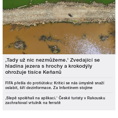
‚Tady už nic nezmůžeme.‘ Zvedající se
hladina jezera s hrochy a krokodýly
ohrožuje tisíce Keňanů
FIFA přešla do protiútoku: Kritici se nás úmyslně snaží
oslabit, šíří dezinformace. Za Infantinem stojíme
‚Slepě spoléhali na aplikaci.‘ České turisty v Rakousku
zachraňoval vrtulník na ferratě