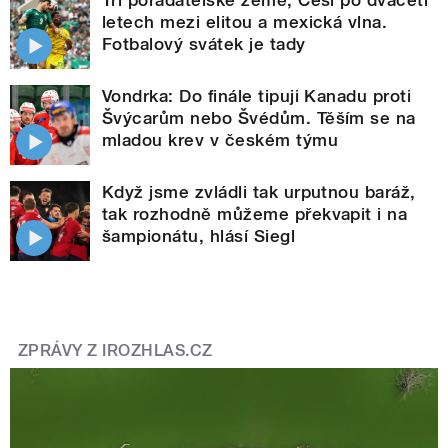
Tři pořadatelské země, Češi po dvaceti
letech mezi elitou a mexická vlna.
Fotbalový svátek je tady
Vondrka: Do finále tipuji Kanadu proti
Švýcarům nebo Švédům. Těším se na
mladou krev v českém týmu
Když jsme zvládli tak urputnou baráž,
tak rozhodně můžeme překvapit i na
šampionátu, hlásí Siegl
ZPRÁVY Z IROZHLAS.CZ