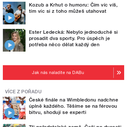
Kozub a Krhut o humoru: Čím víc víš,
tím víc si z toho můžeš utahovat
Ester Ledecká: Nebylo jednoduché si
prosadit dva sporty. Pro úspěch je
potřeba něco dělat každý den
Jak nás naladíte na DABu
VÍCE Z POŘADU
České finále na Wimbledonu nadchne
úplně každého. Těšíme se na férovou
bitvu, shodují se experti