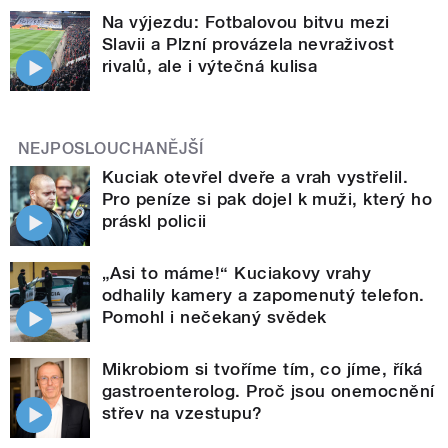
Na výjezdu: Fotbalovou bitvu mezi
Slavii a Plzní provázela nevraživost
rivalů, ale i výtečná kulisa
NEJPOSLOUCHANĚJŠÍ
Kuciak otevřel dveře a vrah vystřelil.
Pro peníze si pak dojel k muži, který ho
práskl policii
„Asi to máme!“ Kuciakovy vrahy
odhalily kamery a zapomenutý telefon.
Pomohl i nečekaný svědek
Mikrobiom si tvoříme tím, co jíme, říká
gastroenterolog. Proč jsou onemocnění
střev na vzestupu?