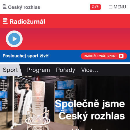
Přejít k hlavnímu obsahu
MENU
ŽIVĚ
Sport
Program
Pořady
Více
…