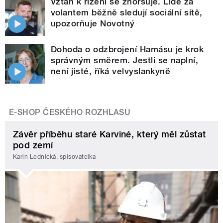
Vztah k řízení se zhoršuje. Lidé za
volantem běžně sledují sociální sítě,
upozorňuje Novotný
Dohoda o odzbrojení Hamásu je krok
správným směrem. Jestli se naplní,
není jisté, říká velvyslankyně
E-SHOP ČESKÉHO ROZHLASU
Závěr příběhu staré Karviné, který měl zůstat
pod zemí
Karin Lednická, spisovatelka