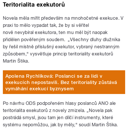
Teritorialita exekutorů
Novela měla mířit především na mnohočetné exekuce. V
praxi to mělo vypadat tak, že by si věřitel
nově nevybíral exekutora, ten mu měl být naopak
přidělen pověřeným soudem. „Všechny dluhy dlužníka
by řešil místně příslušný exekutor, vybraný nestranným
způsobem,“ vysvětluje princip teritoriality exekutorů
Martin Štika.
Apolena Rychlíková: Poslanci se za lidi v
exekucích nepostavili. Bez teritoriality zůstává
vymáhání exekucí byznysem
Po návrhu ODS podpořeném hlasy poslanců ANO ale
teritorialita exekutorů z novely zmizela. „Novela pak
postrádá smysl, jsou tam jen dílčí instrumenty, které
systému nepomůžou, jak by měly,“ soudí Martin Štika.