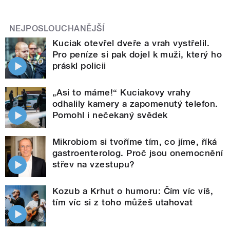
NEJPOSLOUCHANĚJŠÍ
Kuciak otevřel dveře a vrah vystřelil.
Pro peníze si pak dojel k muži, který ho
práskl policii
„Asi to máme!“ Kuciakovy vrahy
odhalily kamery a zapomenutý telefon.
Pomohl i nečekaný svědek
Mikrobiom si tvoříme tím, co jíme, říká
gastroenterolog. Proč jsou onemocnění
střev na vzestupu?
Kozub a Krhut o humoru: Čím víc víš,
tím víc si z toho můžeš utahovat