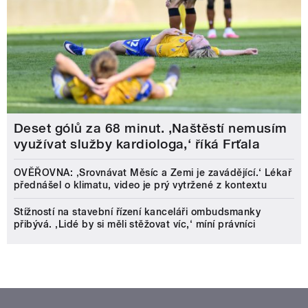
Deset gólů za 68 minut. ,Naštěstí nemusím
využívat služby kardiologa,‘ říká Frťala
OVĚŘOVNA: ‚Srovnávat Měsíc a Zemi je zavádějící.‘ Lékař
přednášel o klimatu, video je prý vytržené z kontextu
Stížností na stavební řízení kanceláři ombudsmanky
přibývá. ‚Lidé by si měli stěžovat víc,‘ míní právníci