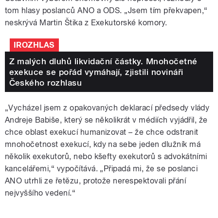
tom hlasy poslanců ANO a ODS. „Jsem tím překvapen,“
neskrývá Martin Štika z Exekutorské komory.
IROZHLAS
Z malých dluhů likvidační částky. Mnohočetné
exekuce se pořád vymáhají, zjistili novináři
Českého rozhlasu
„Vycházel jsem z opakovaných deklarací předsedy vlády
Andreje Babiše, který se několikrát v médiích vyjádřil, že
chce oblast exekucí humanizovat – že chce odstranit
mnohočetnost exekucí, kdy na sebe jeden dlužník má
několik exekutorů, nebo kšefty exekutorů s advokátními
kancelářemi,“ vypočítává. „Připadá mi, že se poslanci
ANO utrhli ze řetězu, protože nerespektovali přání
nejvyššího vedení.“