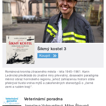
Šikmý kostel 3
Koupit
Románová kronika ztraceného města - léta 1945–1961. Karin
Lednická předkládá do značné míry převratný, dosavadní paradigma
měnící obraz hornického regionu, jehož zahlazenou historii stále
překrývá tlustá vrstva mýtů a zakořeněných stereotypů o „černé
zemi a rudém kraji“.
Veterinární poradna
Jaroslava Vykoupilová, Milan Štourač