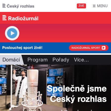
Přejít k hlavnímu obsahu
MENU
ŽIVĚ
Domácí
Program
Pořady
Více
…