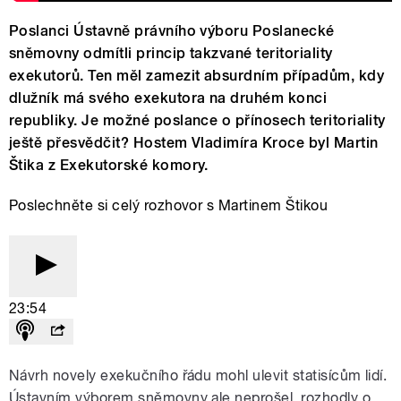
Poslanci Ústavně právního výboru Poslanecké
sněmovny odmítli princip takzvané teritoriality
exekutorů. Ten měl zamezit absurdním případům, kdy
dlužník má svého exekutora na druhém konci
republiky. Je možné poslance o přínosech teritoriality
ještě přesvědčit? Hostem Vladimíra Kroce byl Martin
Štika z Exekutorské komory.
Poslechněte si celý rozhovor s Martinem Štikou
23:54
Návrh novely exekučního řádu mohl ulevit statisícům lidí.
Ústavním výborem sněmovny ale neprošel, rozhodly o