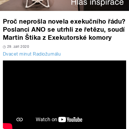
Proč neprošla novela exekučního řádu?
Poslanci ANO se utrhli ze řetězu, soudí
Martin Štika z Exekutorské komory
29. září 2020
Dvacet minut Radiožurnálu