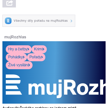
Všechny díly pořadu na mujRozhlas
mujRozhlas
Hry a četby
Krimi
Pohádky
Pořady
Živé vysílání