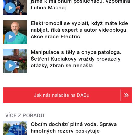
jsme k milionům posluchačů, vzpomíná
Luboš Machaj
Elektromobil se vyplatí, když máte kde
nabíjet, říká expert a autor videoblogu
Akcelerace Electric
Manipulace s těly a chyba patologa.
Šetření Kuciakovy vraždy provázely
otázky, zbraň se nenašla
Jak nás naladíte na DABu
VÍCE Z POŘADU
Obcím dochází pitná voda. Správa
hmotných rezerv poskytuje