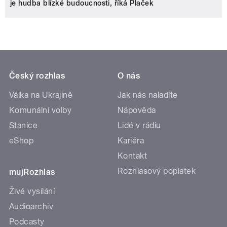
je hudba blízké budoucnosti, říká Plaček
Český rozhlas
O nás
Válka na Ukrajině
Jak nás naladíte
Komunální volby
Nápověda
Stanice
Lidé v rádiu
eShop
Kariéra
Kontakt
Rozhlasový poplatek
mujRozhlas
Živé vysílání
Audioarchiv
Podcasty