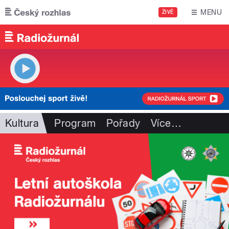
Přejít k hlavnímu obsahu
MENU
ŽIVĚ
Kultura
Program
Pořady
Více
…