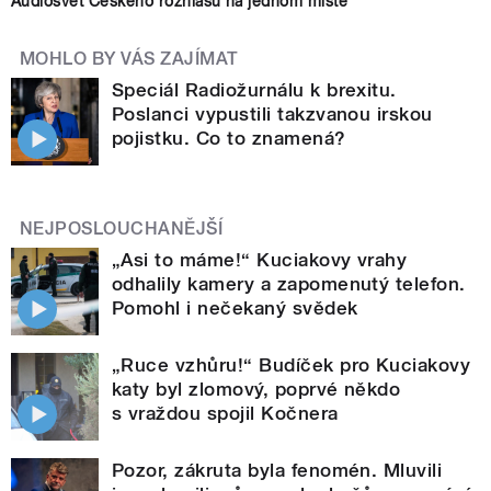
Audiosvět Českého rozhlasu na jednom místě
MOHLO BY VÁS ZAJÍMAT
Speciál Radiožurnálu k brexitu.
Poslanci vypustili takzvanou irskou
pojistku. Co to znamená?
NEJPOSLOUCHANĚJŠÍ
„Asi to máme!“ Kuciakovy vrahy
odhalily kamery a zapomenutý telefon.
Pomohl i nečekaný svědek
„Ruce vzhůru!“ Budíček pro Kuciakovy
katy byl zlomový, poprvé někdo
s vraždou spojil Kočnera
Pozor, zákruta byla fenomén. Mluvili