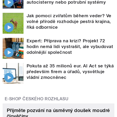
autocisterny nebo potrubní systémy
Jak pomoci zvířatům během veder? Ve
volné přírodě rozhoduje pestrá krajina,
říká odbornice
Expert: Příprava na krizi? Projekt 72
hodin nemá lidi vystrašit, ale vybudovat
odolnější společnost
Pokuta až 35 milionů eur. AI Act se týká
především firem a úřadů, vysvětluje
vládní zmocněnec
E-SHOP ČESKÉHO ROZHLASU
Přijměte pozvání na úsměvný doušek moudré
člověčiny.