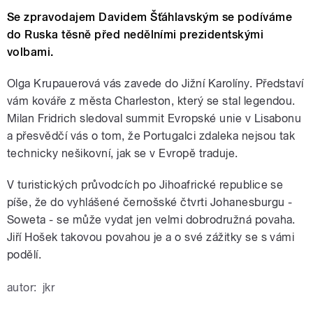
Se zpravodajem Davidem Šťáhlavským se podíváme
do Ruska těsně před nedělními prezidentskými
volbami.
Olga Krupauerová vás zavede do Jižní Karolíny. Představí
vám kováře z města Charleston, který se stal legendou.
Milan Fridrich sledoval summit Evropské unie v Lisabonu
a přesvědčí vás o tom, že Portugalci zdaleka nejsou tak
technicky nešikovní, jak se v Evropě traduje.
V turistických průvodcích po Jihoafrické republice se
píše, že do vyhlášené černošské čtvrti Johanesburgu -
Soweta - se může vydat jen velmi dobrodružná povaha.
Jiří Hošek takovou povahou je a o své zážitky se s vámi
podělí.
autor:
jkr