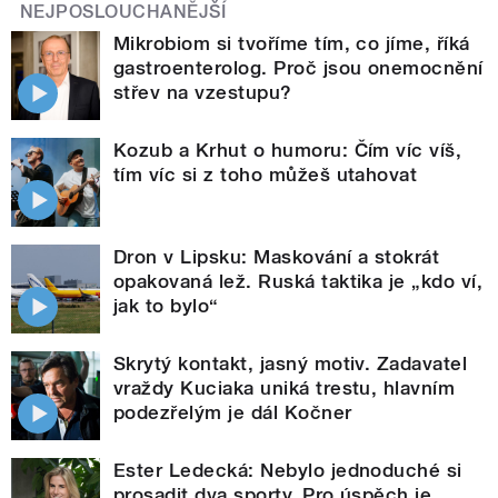
NEJPOSLOUCHANĚJŠÍ
Mikrobiom si tvoříme tím, co jíme, říká
gastroenterolog. Proč jsou onemocnění
střev na vzestupu?
Kozub a Krhut o humoru: Čím víc víš,
tím víc si z toho můžeš utahovat
Dron v Lipsku: Maskování a stokrát
opakovaná lež. Ruská taktika je „kdo ví,
jak to bylo“
Skrytý kontakt, jasný motiv. Zadavatel
vraždy Kuciaka uniká trestu, hlavním
podezřelým je dál Kočner
Ester Ledecká: Nebylo jednoduché si
prosadit dva sporty. Pro úspěch je