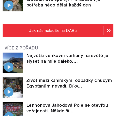
potřeba něco dělat každý den
Jak nás naladíte na DABu
VÍCE Z POŘADU
Největší venkovní varhany na světě je
slyšet na míle daleko....
Život mezi káhirskými odpadky chudým
Egypťanům nevadí. Díky...
Lennonova Jahodová Pole se otevřou
veřejnosti. Někdejší...