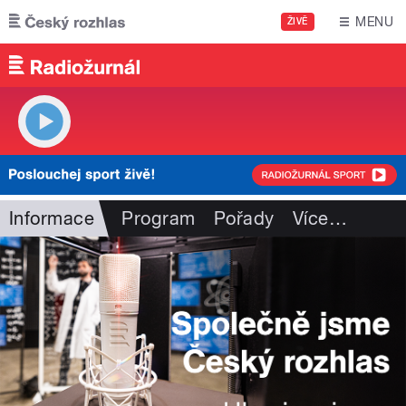
Přejít k hlavnímu obsahu
MENU
ŽIVĚ
Informace
Program
Pořady
Více
…