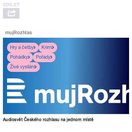
mujRozhlas
Hry a četby
Krimi
Pohádky
Pořady
Živé vysílání
Audiosvět Českého rozhlasu na jednom místě