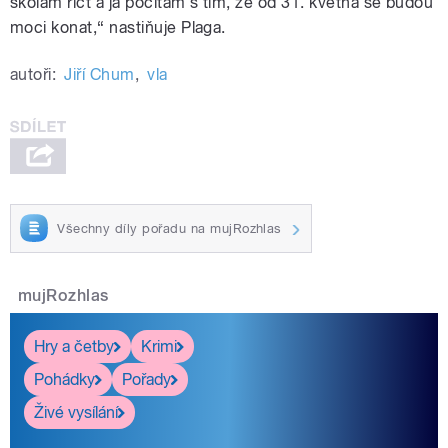
školám říct a já počítám s tím, že od 31. května se budou
moci konat,“ nastiňuje Plaga.
autoři:
Jiří Chum
,
vla
Všechny díly pořadu na mujRozhlas
mujRozhlas
Hry a četby
Krimi
Pohádky
Pořady
Živé vysílání