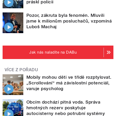
práskl policii
Pozor, zákruta byla fenomén. Mluvili
jsme k milionům posluchačů, vzpomíná
Luboš Machaj
Jak nás naladíte na DABu
VÍCE Z POŘADU
Mobily mohou děti ve třídě rozptylovat.
„Scrollování“ má závislostní potenciál,
varuje psycholog
Obcím dochází pitná voda. Správa
hmotných rezerv poskytuje
autocisterny nebo potrubní systémy