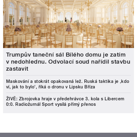
Trumpův taneční sál Bílého domu je zatím
v nedohlednu. Odvolací soud nařídil stavbu
zastavit
Maskování a stokrát opakovaná lež. Ruská taktika je ‚kdo
ví, jak to bylo‘, říká o dronu v Lipsku Bříza
ŽIVĚ: Zbrojovka hraje v předehrávce 3. kola s Libercem
0:0. Radiožurnál Sport vysílá přímý přenos