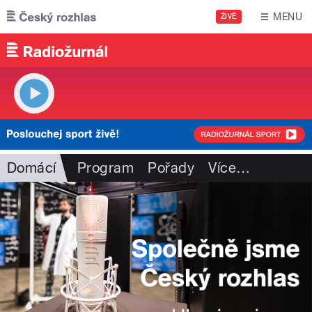
Přejít k hlavnímu obsahu
MENU
ŽIVĚ
Domácí
Program
Pořady
Více
…