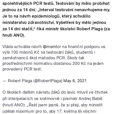
spolehlivějších PCR testů. Testování by mělo probíhat
jednou za 14 dní. „Interval testování nenavrhujeme my.
Je to na návrh epidemiologů, který schválilo
ministerstvo zdravotnictví. Vyšetření by mělo jednou
za 14 dní stačit,“ říká ministr školství Robert Plaga (za
hnutí ANO).
Vláda schválila návrh
@msmtcr
na finanční podporu ve
výši 100 milionů Kč na testování žáků, studentů i
zaměstnanců škol metodou PCR. Školy tak
prostřednictvím normativu dostanou 200 Kč na jeden
provedený PCR test.
— Robert Plaga (@RobertPlaga)
May 6, 2021
O školách dalším návratu žáků do lavic mluvil ve čtvrtek
při interpelacích ve sněmovně i premiér Andrej Babiš
(hnutí ANO): „Řekl jsem jasně, že si přeji, aby ministři
udělali maximum pro to, aby 17. května šli všichni