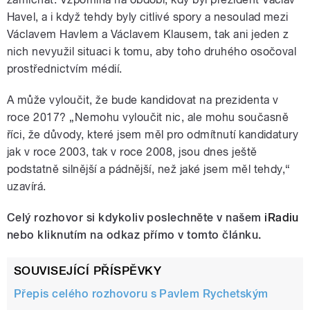
Havel, a i když tehdy byly citlivé spory a nesoulad mezi
Václavem Havlem a Václavem Klausem, tak ani jeden z
nich nevyužil situaci k tomu, aby toho druhého osočoval
prostřednictvím médií.
A může vyloučit, že bude kandidovat na prezidenta v
roce 2017? „Nemohu vyloučit nic, ale mohu současně
říci, že důvody, které jsem měl pro odmítnutí kandidatury
jak v roce 2003, tak v roce 2008, jsou dnes ještě
podstatně silnější a pádnější, než jaké jsem měl tehdy,“
uzavírá.
Celý rozhovor si kdykoliv poslechněte v našem
iRadiu
nebo kliknutím na odkaz přímo v tomto článku.
SOUVISEJÍCÍ PŘÍSPĚVKY
Přepis celého rozhovoru s Pavlem Rychetským