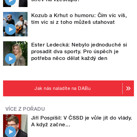
Kozub a Krhut o humoru: Čím víc víš,
tím víc si z toho můžeš utahovat
Ester Ledecká: Nebylo jednoduché si
prosadit dva sporty. Pro úspěch je
potřeba něco dělat každý den
Jak nás naladíte na DABu
VÍCE Z POŘADU
Jiří Pospíšil: V ČSSD je vůle jít do vlády.
A když začne...