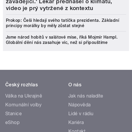
zavádějící.‘ Lékař přednášel o klimatu,
video je prý vytržené z kontextu
Prokop: Češi hledají svého tatíčka prezidenta. Základní
principy morálky by měly zůstat stejné
Jsme národ hobitů v salátové míse, říká Mojmír Hampl.
Globální dění nás zasahuje víc, než si připouštíme
Český rozhlas
O nás
Válka na Ukrajině
Jak nás naladíte
Komunální volby
Nápověda
Stanice
Lidé v rádiu
eShop
Kariéra
Kontakt