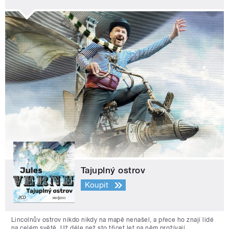
Tajuplný ostrov
Koupit
Lincolnův ostrov nikdo nikdy na mapě nenašel, a přece ho znají lidé
na celém světě. Už déle než sto třicet let na něm prožívají