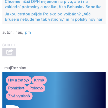
Chceme nižší DPH nejenom na pivo, ale i na
základní potraviny a nealko, říká Bohuslav Sobotka
Jakou cestou půjde Polsko po volbách? „Vůči
Bruselu nebudeme tak vstřícní,“ míní polský novinář
autoři:
heš
,
prh
mujRozhlas
Hry a četby
Krimi
Pohádky
Pořady
Živé vysílání