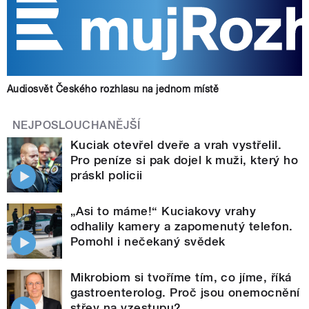
Audiosvět Českého rozhlasu na jednom místě
NEJPOSLOUCHANĚJŠÍ
Kuciak otevřel dveře a vrah vystřelil.
Pro peníze si pak dojel k muži, který ho
práskl policii
„Asi to máme!“ Kuciakovy vrahy
odhalily kamery a zapomenutý telefon.
Pomohl i nečekaný svědek
Mikrobiom si tvoříme tím, co jíme, říká
gastroenterolog. Proč jsou onemocnění
střev na vzestupu?