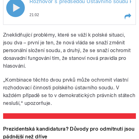
Rozhovor s předsedou Ústavního soudu Pavle
21:02
Play /
Šulcová.
Rozhovor s předsedou Ústavního
Zneklidňující problémy, které se váží k polské situaci,
soudu Pavlem Rychetským o tom,
jak dlouho zůstane ve funkci
jsou dva – první je ten, že nová vláda se snaží změnit
předsedy, o situaci ohledně
personální složení soudu, a druhý, že se snaží ochromit
polského ústavního soudu a také
dosavadní fungování tím, že stanoví nová pravidla pro
o české politické kultuře.
Moderuje Helena
hlasování.
„Kombinace těchto dvou prvků může ochromit vlastní
rozhodovací činnosti polského ústavního soudu. V
pause
každém případě se to v demokratických právních státech
nesluší,“ upozorňuje.
Prezidentská kandidatura? Důvody pro odmítnutí jsou
pádnější než dříve