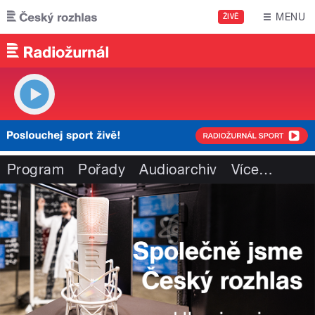
Přejít k hlavnímu obsahu
MENU
ŽIVĚ
Program
Pořady
Audioarchiv
Více
…