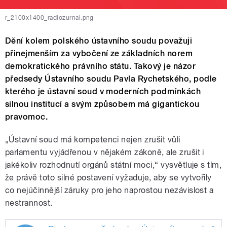
r_2100x1400_radiozurnal.png
Dění kolem polského ústavního soudu považuji
přinejmenším za vybočení ze základních norem
demokratického právního státu. Takový je názor
předsedy Ústavního soudu Pavla Rychetského, podle
kterého je ústavní soud v moderních podmínkách
silnou institucí a svým způsobem má gigantickou
pravomoc.
„Ústavní soud má kompetenci nejen zrušit vůli
parlamentu vyjádřenou v nějakém zákoně, ale zrušit i
jakékoliv rozhodnutí orgánů státní moci,“ vysvětluje s tím,
že právě toto silné postavení vyžaduje, aby se vytvořily
co nejúčinnější záruky pro jeho naprostou nezávislost a
nestrannost.