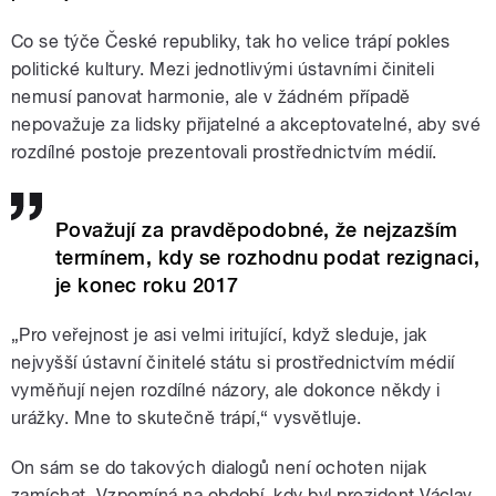
Co se týče České republiky, tak ho velice trápí pokles
politické kultury. Mezi jednotlivými ústavními činiteli
nemusí panovat harmonie, ale v žádném případě
nepovažuje za lidsky přijatelné a akceptovatelné, aby své
rozdílné postoje prezentovali prostřednictvím médií.
Považují za pravděpodobné, že nejzazším
termínem, kdy se rozhodnu podat rezignaci,
je konec roku 2017
„Pro veřejnost je asi velmi iritující, když sleduje, jak
nejvyšší ústavní činitelé státu si prostřednictvím médií
vyměňují nejen rozdílné názory, ale dokonce někdy i
urážky. Mne to skutečně trápí,“ vysvětluje.
On sám se do takových dialogů není ochoten nijak
zamíchat. Vzpomíná na období, kdy byl prezident Václav