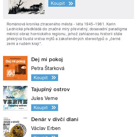
Koupit
Románová kronika ztraceného města - léta 1945–1961. Karin
Lednická předkládá do značné míry převratný, dosavadní paradigma
měnící obraz hornického regionu, jehož zahlazenou historii stále
překrývá tlustá vrstva mýtů a zakořeněných stereotypů o „černé
zemi a rudém kraji“.
Dej mi pokoj
Petra Štarková
Koupit
Tajuplný ostrov
Jules Verne
Koupit
Denár v dívčí dlani
Václav Erben