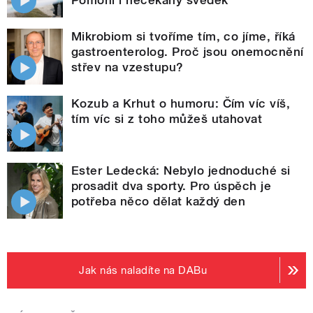
Mikrobiom si tvoříme tím, co jíme, říká
gastroenterolog. Proč jsou onemocnění
střev na vzestupu?
Kozub a Krhut o humoru: Čím víc víš,
tím víc si z toho můžeš utahovat
Ester Ledecká: Nebylo jednoduché si
prosadit dva sporty. Pro úspěch je
potřeba něco dělat každý den
Jak nás naladíte na DABu