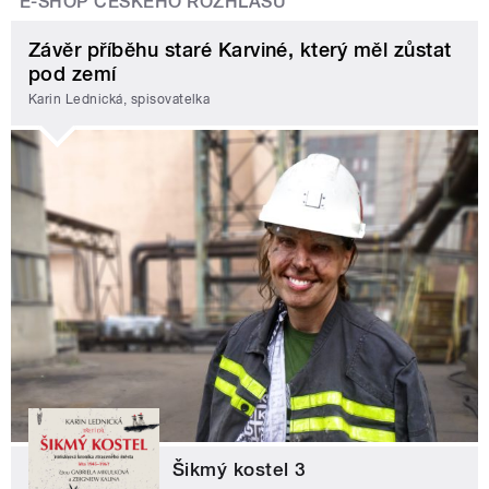
E-SHOP ČESKÉHO ROZHLASU
Závěr příběhu staré Karviné, který měl zůstat
pod zemí
Karin Lednická, spisovatelka
Šikmý kostel 3