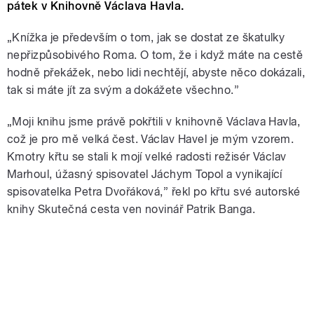
pátek v Knihovně Václava Havla.
„Knížka je především o tom, jak se dostat ze škatulky
nepřizpůsobivého Roma. O tom, že i když máte na cestě
hodně překážek, nebo lidi nechtějí, abyste něco dokázali,
tak si máte jít za svým a dokážete všechno.”
„Moji knihu jsme právě pokřtili v knihovně Václava Havla,
což je pro mě velká čest. Václav Havel je mým vzorem.
Kmotry křtu se stali k mojí velké radosti režisér Václav
Marhoul, úžasný spisovatel Jáchym Topol a vynikající
spisovatelka Petra Dvořáková,” řekl po křtu své autorské
knihy Skutečná cesta ven novinář Patrik Banga.