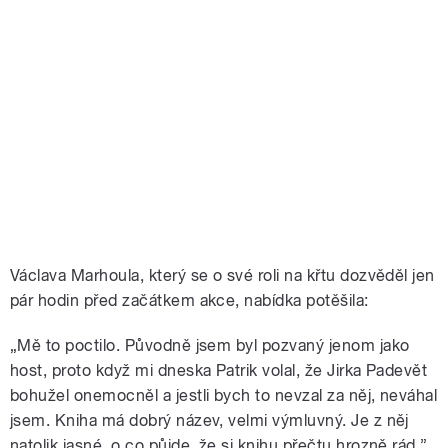
Václava Marhoula, který se o své roli na křtu dozvěděl jen
pár hodin před začátkem akce, nabídka potěšila:
„Mě to poctilo. Původně jsem byl pozvaný jenom jako
host, proto když mi dneska Patrik volal, že Jirka Padevět
bohužel onemocněl a jestli bych to nevzal za něj, neváhal
jsem. Kniha má dobrý název, velmi výmluvný. Je z něj
natolik jasné, o co půjde, že si knihu přečtu hrozně rád.”