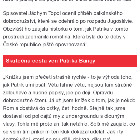
Spisovatel Jáchym Topol ocenil příběh balkánského
dobrodružství, které se odehrálo po rozpadu Jugoslávie.
Obzvlášť ho zaujala historka o tom, jak Patrika v tomto
prostředí zachránila romština, která byla do té doby v
České republice ještě opovrhovaná:
Skutečná cesta ven Patrika Bangy
„Knížku jsem přečetl strašně rychle - to je výhoda toho,
jak Patrik umí psát. Věta táhne větu, nejsou tam strašně
zdlouhavé a nudné popisy, jde po ději. Opravdu
dobrodružné čtení. Já už jsem knížek o tom, jak je někdo
Rom a dostává do držky, četl hodně. Stejně tak jsme
dostávali od policajtů my z undergroundu s dlouhými
vlasy. Tohle mě proto ani tak netáhlo. Spíš mě zaujalo, co
se vším tím příkořím ten kluk dokázal udělat. Jak i ty
špatný věci, které se mu děli, dokázal díky své