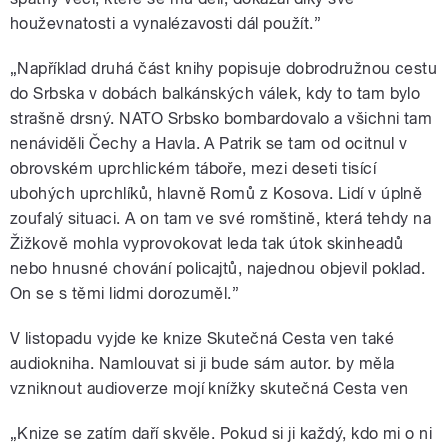
houževnatosti a vynalézavosti dál použít.”
„Například druhá část knihy popisuje dobrodružnou cestu
do Srbska v dobách balkánských válek, kdy to tam bylo
strašně drsný. NATO Srbsko bombardovalo a všichni tam
nenáviděli Čechy a Havla. A Patrik se tam od ocitnul v
obrovském uprchlickém táboře, mezi deseti tisící
ubohých uprchlíků, hlavně Romů z Kosova. Lidí v úplně
zoufalý situaci. A on tam ve své romštině, která tehdy na
Žižkově mohla vyprovokovat leda tak útok skinheadů
nebo hnusné chování policajtů, najednou objevil poklad.
On se s těmi lidmi dorozuměl.”
V listopadu vyjde ke knize Skutečná Cesta ven také
audiokniha. Namlouvat si ji bude sám autor. by měla
vzniknout audioverze mojí knížky skutečná Cesta ven
„Knize se zatím daří skvěle. Pokud si ji každý, kdo mi o ni