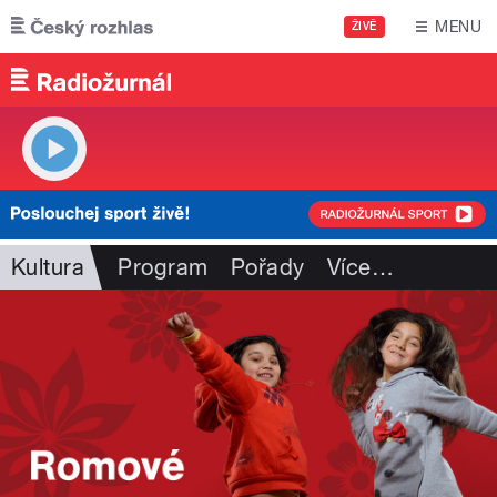
Přejít k hlavnímu obsahu
MENU
ŽIVĚ
Kultura
Program
Pořady
Více
…