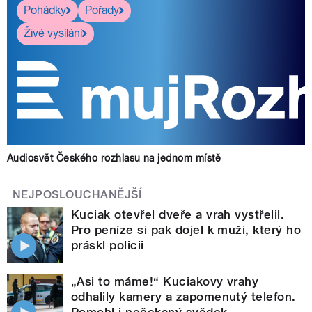
Pohádky
Pořady
Živé vysílání
Audiosvět Českého rozhlasu na jednom místě
NEJPOSLOUCHANĚJŠÍ
Kuciak otevřel dveře a vrah vystřelil.
Pro peníze si pak dojel k muži, který ho
práskl policii
„Asi to máme!“ Kuciakovy vrahy
odhalily kamery a zapomenutý telefon.
Pomohl i nečekaný svědek