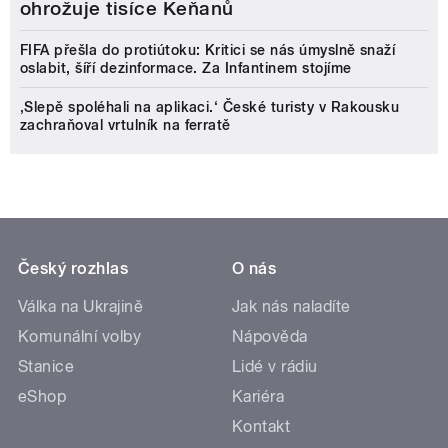
ohrožuje tisíce Keňanů
FIFA přešla do protiútoku: Kritici se nás úmyslně snaží
oslabit, šíří dezinformace. Za Infantinem stojíme
‚Slepě spoléhali na aplikaci.‘ České turisty v Rakousku
zachraňoval vrtulník na ferratě
Český rozhlas
O nás
Válka na Ukrajině
Jak nás naladíte
Komunální volby
Nápověda
Stanice
Lidé v rádiu
eShop
Kariéra
Kontakt