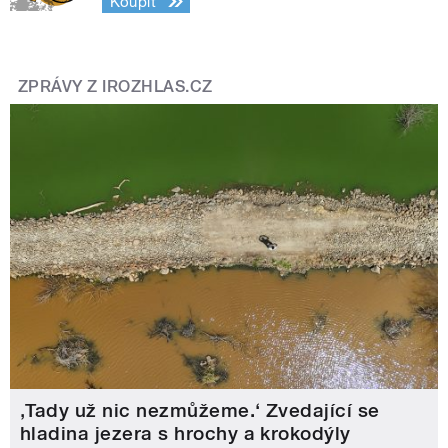
Koupit
ZPRÁVY Z IROZHLAS.CZ
‚Tady už nic nezmůžeme.‘ Zvedající se
hladina jezera s hrochy a krokodýly