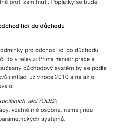
dně proti zamítnutí. Poplatky se bude
odchod lidí do důchodu
podmínky pro odchod lidí do důchodu
l to v televizi Prima ministr práce a
 Současný důchodový systém by se podle
ůli inflaci už v roce 2010 a ne až o
ávalo.
sociálních věcí /ODS/:
vlády, včetně mě osobně, nemá jinou
parametrických systémů.