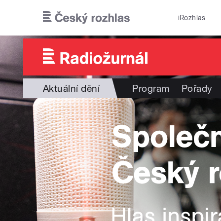
Přejít k hlavnímu obsahu
iRozhlas
Aktuální dění
Program
Pořady