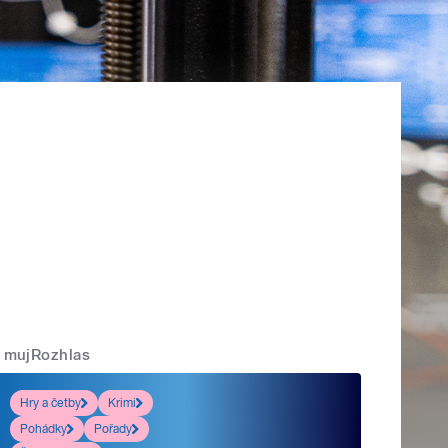
mujRozhlas
Hry a četby
Krimi
Pohádky
Pořady