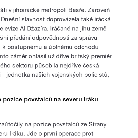
išti v jihoirácké metropoli Basře. Zároveň
. Dnešní slavnost doprovázela také irácká
elevize Al Džazíra. Iráčané na jihu země
Dnešní předání odpovědnosti za správu
em k postupnému a úplnému odchodu
nto záměr ohlásil už dříve britský premiér
ého sektoru působila nejdříve česká
 i jednotka našich vojenských policistů,
a pozice povstalců na severu Iráku
zaútočily na pozice povstalců ze Strany
ru Iráku. Jde o první operace proti