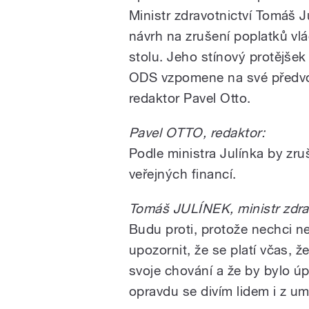
Ministr zdravotnictví Tomáš J
návrh na zrušení poplatků vlá
stolu. Jeho stínový protějše
ODS vzpomene na své předvo
redaktor Pavel Otto.
Pavel OTTO, redaktor:
Podle ministra Julínka by zr
veřejných financí.
Tomáš JULÍNEK, ministr zdrav
Budu proti, protože nechci nes
upozornit, že se platí včas, ž
svoje chování a že by bylo úp
opravdu se divím lidem i z umě