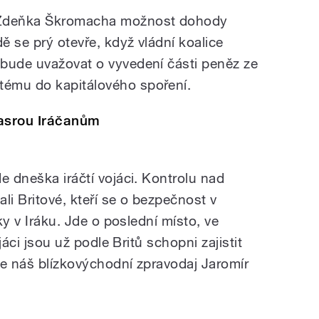
Zdeňka Škromacha možnost dohody
dě se prý otevře, když vládní koalice
bude uvažovat o vyvedení části peněz ze
ému do kapitálového spoření.
Basrou Iráčanům
e dneška iráčtí vojáci. Kontrolu nad
li Britové, kteří se o bezpečnost v
lky v Iráku. Jde o poslední místo, ve
ojáci jsou už podle Britů schopni zajistit
je náš blízkovýchodní zpravodaj Jaromír