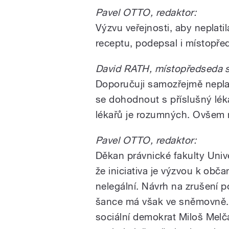
Pavel OTTO, redaktor:
Výzvu veřejnosti, aby neplati
receptu, podepsal i místopř
David RATH, místopředseda s
Doporučuji samozřejmě neplat
se dohodnout s příslušný léka
lékařů je rozumných. Ovšem 
Pavel OTTO, redaktor:
Děkan právnické fakulty Univ
že iniciativa je výzvou k obč
nelegální. Návrh na zrušení p
šance má však ve sněmovně. T
sociální demokrat Miloš Melč