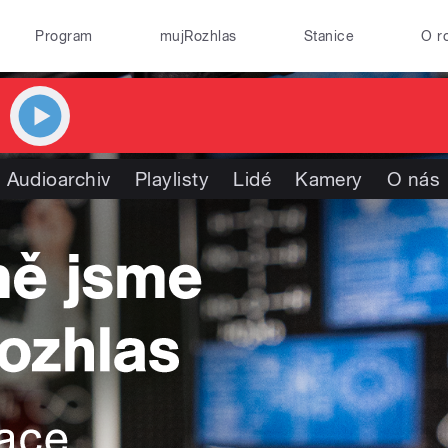
Program
mujRozhlas
Stanice
O r
Audioarchiv
Playlisty
Lidé
Kamery
O nás