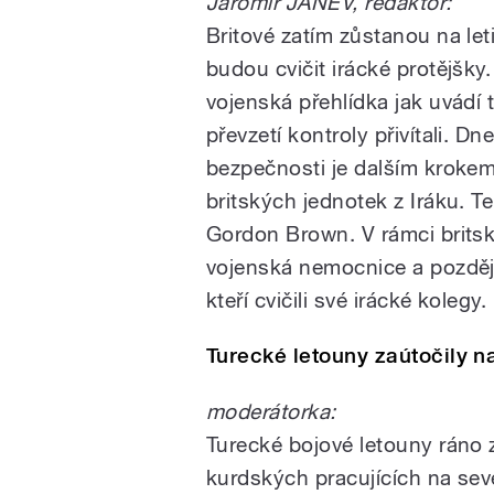
Jaromír JANEV, redaktor:
Britové zatím zůstanou na let
budou cvičit irácké protějšky
vojenská přehlídka jak uvádí t
převzetí kontroly přivítali. 
bezpečnosti je dalším krok
britských jednotek z Iráku. Te
Gordon Brown. V rámci britsk
vojenská nemocnice a později
kteří cvičili své irácké kolegy.
Turecké letouny zaútočily n
moderátorka:
Turecké bojové letouny ráno 
kurdských pracujících na seve