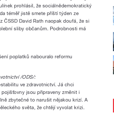
ulínek prohlásil, že sociálnědemokratický
da téměř jistě smete příští týden ze
k z ČSSD David Rath naopak doufá, že si
lební sliby občanům. Podrobnosti má
ušení poplatků nabouralo reformu
otnictví /ODS/:
tabilitu ve zdravotnictví. Já chci
e pojišťovny jsou připraveny změnit i
lně zbytečné to narušit nějakou krizí. A
leckého světa, že chtějí vyvolat krizi.