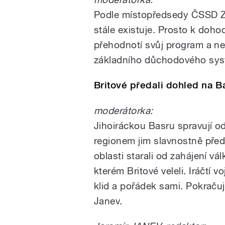
Podle místopředsedy ČSSD 
stále existuje. Prosto k doho
přehodnotí svůj program a ne
základního důchodového syst
Britové předali dohled na 
moderátorka:
Jihoiráckou Basru spravují od
regionem jim slavnostně předa
oblasti starali od zahájení vá
kterém Britové veleli. Iráčtí v
klid a pořádek sami. Pokraču
Janev.