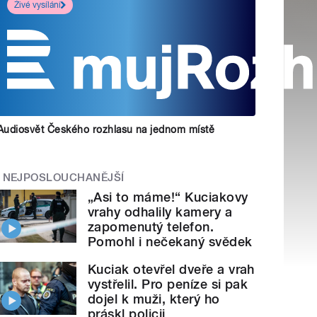
Živé vysílání
Audiosvět Českého rozhlasu na jednom místě
NEJPOSLOUCHANĚJŠÍ
„Asi to máme!“ Kuciakovy
vrahy odhalily kamery a
zapomenutý telefon.
Pomohl i nečekaný svědek
Kuciak otevřel dveře a vrah
vystřelil. Pro peníze si pak
dojel k muži, který ho
práskl policii