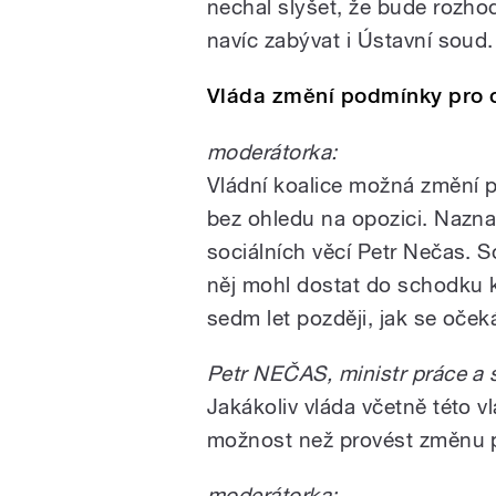
nechal slyšet, že bude rozho
navíc zabývat i Ústavní soud.
Vláda změní podmínky pro 
moderátorka:
Vládní koalice možná změní 
bez ohledu na opozici. Naznači
sociálních věcí Petr Nečas.
něj mohl dostat do schodku kv
sedm let později, jak se oček
Petr NEČAS, ministr práce a 
Jakákoliv vláda včetně této 
možnost než provést změnu 
moderátorka: