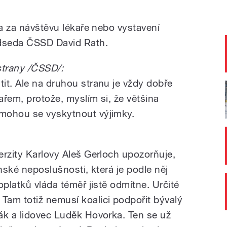
la za návštěvu lékaře nebo vystavení
edseda ČSSD David Rath.
trany /ČSSD/:
it. Ale na druhou stranu je vždy dobře
řem, protože, myslím si, že většina
mohou se vyskytnout výjimky.
erzity Karlovy Aleš Gerloch upozorňuje,
anské neposlušnosti, která je podle něj
oplatků vláda téměř jistě odmítne. Určité
am totiž nemusí koalici podpořit bývalý
ák a lidovec Luděk Hovorka. Ten se už