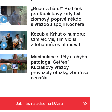
„Ruce vzhůru!“ Budíček
pro Kuciakovy katy byl
zlomový, poprvé někdo
s vraždou spojil Kočnera
Kozub a Krhut o humoru:
Čím víc víš, tím víc si
z toho můžeš utahovat
Manipulace s těly a chyba
patologa. Šetření
Kuciakovy vraždy
provázely otázky, zbraň se
nenašla
Jak nás naladíte na DABu