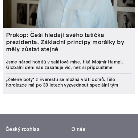
Prokop: Češi hledají svého tatíčka
prezidenta. Základní principy morálky by
měly zůstat stejné
Jsme národ hobitů v salátové míse, říká Mojmír Hampl.
Globální dění nás zasahuje víc, než si připouštíme
‚Zelené boty‘ z Everestu se možná vrátí domů. Tělo
horolezce má po 30 letech vyzvednout speciální tým
Český rozhlas
O nás