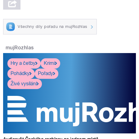
Všechny díly pořadu na mujRozhlas
mujRozhlas
Hry a četby
Krimi
Pohádky
Pořady
Živé vysílání