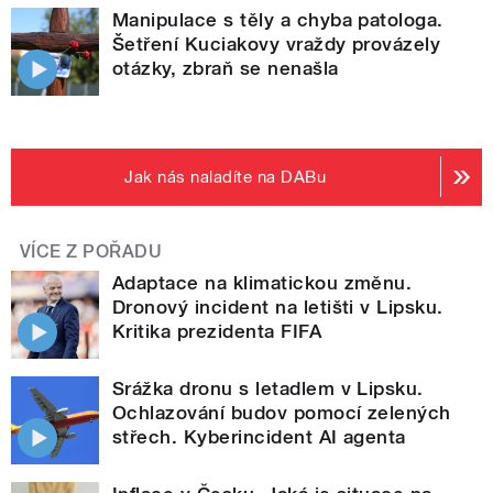
Manipulace s těly a chyba patologa.
Šetření Kuciakovy vraždy provázely
otázky, zbraň se nenašla
Jak nás naladíte na DABu
VÍCE Z POŘADU
Adaptace na klimatickou změnu.
Dronový incident na letišti v Lipsku.
Kritika prezidenta FIFA
Srážka dronu s letadlem v Lipsku.
Ochlazování budov pomocí zelených
střech. Kyberincident AI agenta