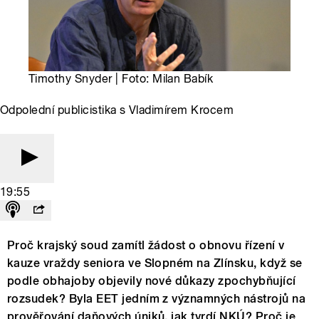
Timothy Snyder | Foto: Milan Babík
Odpolední publicistika s Vladimírem Krocem
19:55
Proč krajský soud zamítl žádost o obnovu řízení v
kauze vraždy seniora ve Slopném na Zlínsku, když se
podle obhajoby objevily nové důkazy zpochybňující
rozsudek? Byla EET jedním z významných nástrojů na
prověřování daňových úniků, jak tvrdí NKÚ? Proč je