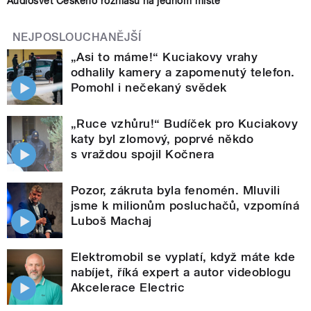
Audiosvět Českého rozhlasu na jednom místě
NEJPOSLOUCHANĚJŠÍ
„Asi to máme!“ Kuciakovy vrahy
odhalily kamery a zapomenutý telefon.
Pomohl i nečekaný svědek
„Ruce vzhůru!“ Budíček pro Kuciakovy
katy byl zlomový, poprvé někdo
s vraždou spojil Kočnera
Pozor, zákruta byla fenomén. Mluvili
jsme k milionům posluchačů, vzpomíná
Luboš Machaj
Elektromobil se vyplatí, když máte kde
nabíjet, říká expert a autor videoblogu
Akcelerace Electric