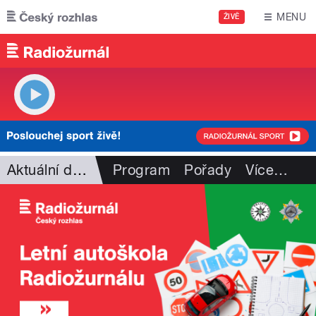
Přejít k hlavnímu obsahu
MENU
ŽIVĚ
Aktuální dění
Program
Pořady
Více
…