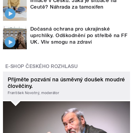
Inflace v Česku. Jaká je situace na
Ceutě? Náhrada za tamoxifen
Dočasná ochrana pro ukrajinské
uprchlíky. Odškodnění po střelbě na FF
UK. Vliv smogu na zdraví
E-SHOP ČESKÉHO ROZHLASU
Přijměte pozvání na úsměvný doušek moudré
člověčiny.
František Novotný, moderátor