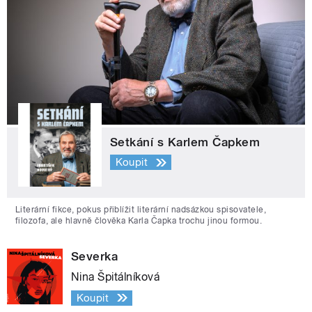
Setkání s Karlem Čapkem
Koupit
Literární fikce, pokus přiblížit literární nadsázkou spisovatele,
filozofa, ale hlavně člověka Karla Čapka trochu jinou formou.
Severka
Nina Špitálníková
Koupit