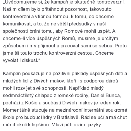
„Uvědomujeme si, že kampaň je skutečně kontroverzní.
Našim cílem bylo přitáhnout pozornost, takovouto
kontroverzní a vtipnou formou, k tomu, co chceme
komunikovat, a to, že největší předsudky v naší
společnosti brání tomu, aby Romové mohli uspět. A
chceme-li více úspěšných Romů, musíme je určitým
způsobem i my přijmout a pracovat sami se sebou. Proto
jsme šli touto trochu kontroverzní cestou. Chceme
vyvolat i diskusi.“
Kampaň poukazuje na pozitivní příklady úspěšných dětí a
mladých lidí z Divých makov, kteří i s podporou dárců
mohli rozvíjet své schopnosti. Například mladý
sedmnáctiletý chlapec z romské rodiny, Daniel Bunda,
pochází z Košic a součástí Divých makov je jeden rok.
Momentálně studuje na mezinárodní internátní soukromé
škole pro budoucí lídry v Bratislavě. Rád se učí a má chuť
měnit okolí k lepšímu. Mluví pěti cizími jazyky.