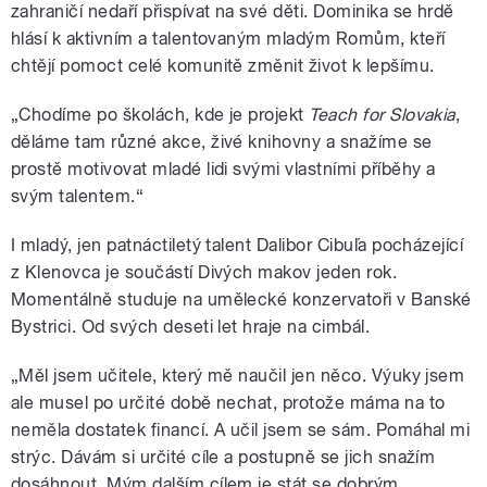
zahraničí nedaří přispívat na své děti. Dominika se hrdě
hlásí k aktivním a talentovaným mladým Romům, kteří
chtějí pomoct celé komunitě změnit život k lepšímu.
„Chodíme po školách, kde je projekt
Teach for Slovakia
,
děláme tam různé akce, živé knihovny a snažíme se
prostě motivovat mladé lidi svými vlastními příběhy a
svým talentem.“
I mladý, jen patnáctiletý talent Dalibor Cibuľa pocházející
z Klenovca je součástí Divých makov jeden rok.
Momentálně studuje na umělecké konzervatoři v Banské
Bystrici. Od svých deseti let hraje na cimbál.
„Měl jsem učitele, který mě naučil jen něco. Výuky jsem
ale musel po určité době nechat, protože máma na to
neměla dostatek financí. A učil jsem se sám. Pomáhal mi
strýc. Dávám si určité cíle a postupně se jich snažím
dosáhnout. Mým dalším cílem je stát se dobrým