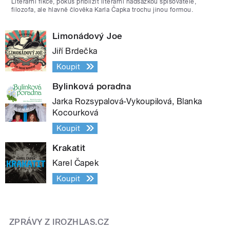
Literární fikce, pokus přiblížit literární nadsázkou spisovatele,
filozofa, ale hlavně člověka Karla Čapka trochu jinou formou.
Limonádový Joe
Jiří Brdečka
Koupit
Bylinková poradna
Jarka Rozsypalová-Vykoupilová, Blanka
Kocourková
Koupit
Krakatit
Karel Čapek
Koupit
ZPRÁVY Z IROZHLAS.CZ