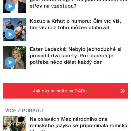
střev na vzestupu?
Kozub a Krhut o humoru: Čím víc víš,
tím víc si z toho můžeš utahovat
Ester Ledecká: Nebylo jednoduché si
prosadit dva sporty. Pro úspěch je
potřeba něco dělat každý den
Jak nás naladíte na DABu
VÍCE Z POŘADU
Na oslavách Mezinárodního dne
romského jazyka se připomínala romská