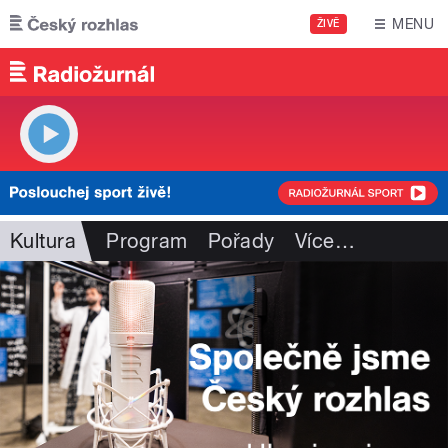
Přejít k hlavnímu obsahu
MENU
ŽIVĚ
Kultura
Program
Pořady
Více
…