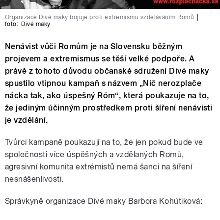
Organizace Divé maky bojuje proti extremismu vzděláváním Romů
|
foto:
Divé maky
Nenávist vůči Romům je na Slovensku běžným
projevem a extremismus se těší velké podpoře. A
právě z tohoto důvodu občanské sdružení Divé maky
spustilo vtipnou kampaň s názvem „Nič nerozplače
nácka tak, ako úspešný Róm“, která poukazuje na to,
že jediným účinným prostředkem proti šíření nenávisti
je vzdělání.
Tvůrci kampaně poukazují na to, že jen pokud bude ve
společnosti více úspěšných a vzdělaných Romů,
agresivní komunita extrémistů nemá šanci na šíření
nesnášenlivosti.
Správkyně organizace Divé maky Barbora Kohútiková: