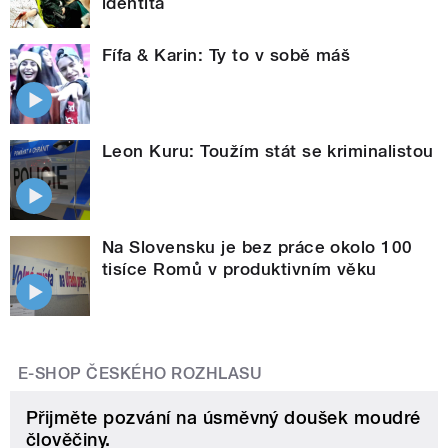
identita
Fífa & Karin: Ty to v sobě máš
Leon Kuru: Toužím stát se kriminalistou
Na Slovensku je bez práce okolo 100
tisíce Romů v produktivním věku
E-SHOP ČESKÉHO ROZHLASU
Přijměte pozvání na úsměvný doušek moudré
člověčiny.