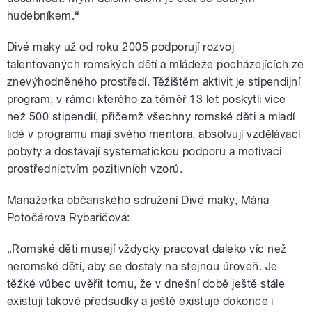
hudebníkem.“
Divé maky už od roku 2005 podporují rozvoj
talentovaných romských dětí a mládeže pocházejících ze
znevýhodněného prostředí. Těžištěm aktivit je stipendijní
program, v rámci kterého za téměř 13 let poskytli více
než 500 stipendií, přičemž všechny romské děti a mladí
lidé v programu mají svého mentora, absolvují vzdělávací
pobyty a dostávají systematickou podporu a motivaci
prostřednictvím pozitivních vzorů.
Manažerka občanského sdružení Divé maky, Mária
Potočárova Rybaričová:
„Romské děti musejí vždycky pracovat daleko víc než
neromské děti, aby se dostaly na stejnou úroveň. Je
těžké vůbec uvěřit tomu, že v dnešní době ještě stále
existují takové předsudky a ještě existuje dokonce i