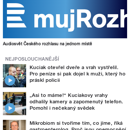
Audiosvět Českého rozhlasu na jednom místě
NEJPOSLOUCHANĚJŠÍ
Kuciak otevřel dveře a vrah vystřelil.
Pro peníze si pak dojel k muži, který ho
práskl policii
„Asi to máme!“ Kuciakovy vrahy
odhalily kamery a zapomenutý telefon.
Pomohl i nečekaný svědek
Mikrobiom si tvoříme tím, co jíme, říká
gastroenterolog. Proč jsou onemocnění