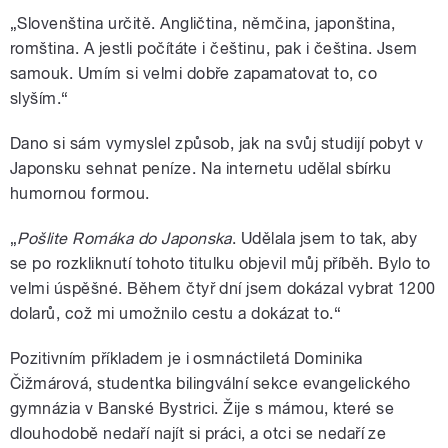
„Slovenština určitě. Angličtina, němčina, japonština,
romština. A jestli počítáte i češtinu, pak i čeština. Jsem
samouk. Umím si velmi dobře zapamatovat to, co
slyším.“
Dano si sám vymyslel způsob, jak na svůj studijí pobyt v
Japonsku sehnat peníze. Na internetu udělal sbírku
humornou formou.
„
Pošlite Romáka do Japonska
. Udělala jsem to tak, aby
se po rozkliknutí tohoto titulku objevil můj příběh. Bylo to
velmi úspěšné. Během čtyř dní jsem dokázal vybrat 1200
dolarů, což mi umožnilo cestu a dokázat to.“
Pozitivním příkladem je i osmnáctiletá Dominika
Čižmárová, studentka bilingvální sekce evangelického
gymnázia v Banské Bystrici. Žije s mámou, které se
dlouhodobě nedaří najít si práci, a otci se nedaří ze