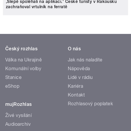
‚Slepě spoléhali na aplikaci.‘ České turisty v Rakousku
zachraňoval vrtulník na ferratě
Český rozhlas
O nás
Válka na Ukrajině
Jak nás naladíte
Komunální volby
Nápověda
Stanice
Lidé v rádiu
eShop
Kariéra
Kontakt
Rozhlasový poplatek
mujRozhlas
Živé vysílání
Audioarchiv