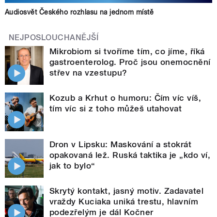
Audiosvět Českého rozhlasu na jednom místě
NEJPOSLOUCHANĚJŠÍ
Mikrobiom si tvoříme tím, co jíme, říká
gastroenterolog. Proč jsou onemocnění
střev na vzestupu?
Kozub a Krhut o humoru: Čím víc víš,
tím víc si z toho můžeš utahovat
Dron v Lipsku: Maskování a stokrát
opakovaná lež. Ruská taktika je „kdo ví,
jak to bylo“
Skrytý kontakt, jasný motiv. Zadavatel
vraždy Kuciaka uniká trestu, hlavním
podezřelým je dál Kočner