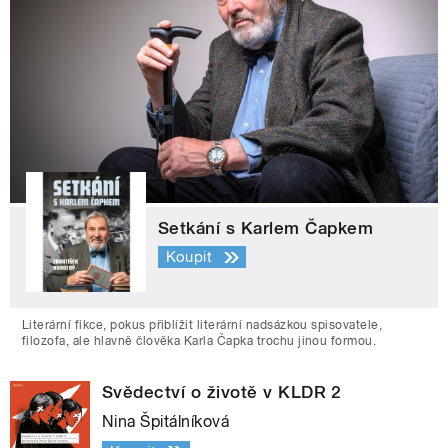
Setkání s Karlem Čapkem
Koupit
Literární fikce, pokus přiblížit literární nadsázkou spisovatele,
filozofa, ale hlavně člověka Karla Čapka trochu jinou formou.
Svědectví o životě v KLDR 2
Nina Špitálníková