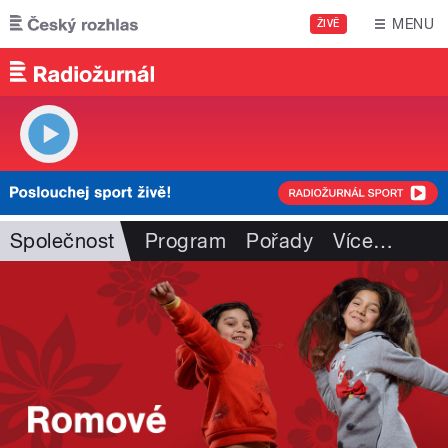
Přejít k hlavnímu obsahu
MENU
ŽIVĚ
Společnost
Program
Pořady
Více
…