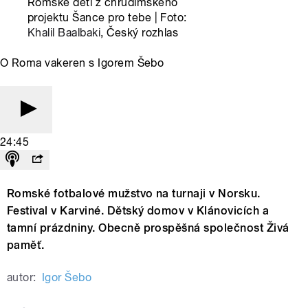
Romské děti z chrudimského
projektu Šance pro tebe | Foto:
Khalil Baalbaki
, Český rozhlas
O Roma vakeren s Igorem Šebo
24:45
Romské fotbalové mužstvo na turnaji v Norsku.
Festival v Karviné. Dětský domov v Klánovicích a
tamní prázdniny. Obecně prospěšná společnost Živá
paměť.
autor:
Igor Šebo