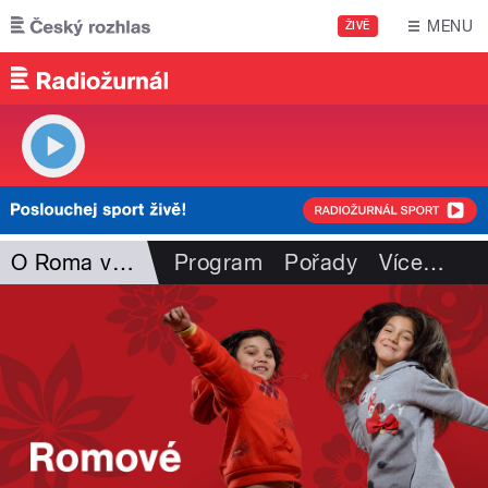
Přejít k hlavnímu obsahu
MENU
ŽIVĚ
O Roma vakeren
Program
Pořady
Více
…