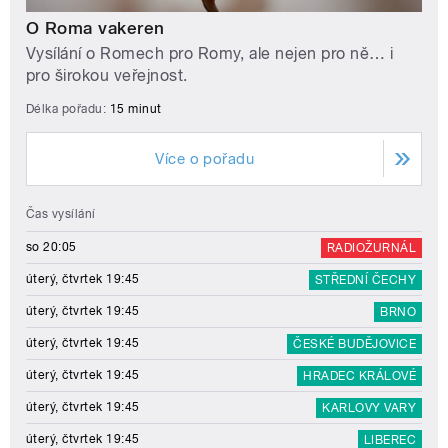
O Roma vakeren
Vysílání o Romech pro Romy, ale nejen pro ně… i
pro širokou veřejnost.
Délka pořadu:
15 minut
Více o pořadu
Čas vysílání
so 20:05
RADIOŽURNÁL
úterý, čtvrtek 19:45
STŘEDNÍ ČECHY
úterý, čtvrtek 19:45
BRNO
úterý, čtvrtek 19:45
ČESKÉ BUDĚJOVICE
úterý, čtvrtek 19:45
HRADEC KRÁLOVÉ
úterý, čtvrtek 19:45
KARLOVY VARY
úterý, čtvrtek 19:45
LIBEREC