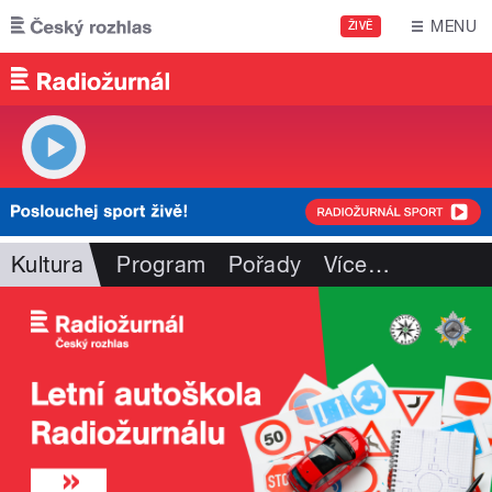
Přejít k hlavnímu obsahu
MENU
ŽIVĚ
Kultura
Program
Pořady
Více
…