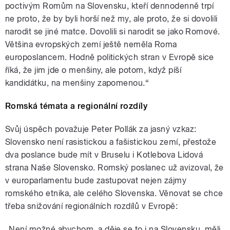
poctivým Romům na Slovensku, kteří dennodenně trpí
ne proto, že by byli horší než my, ale proto, že si dovolili
narodit se jiné matce. Dovolili si narodit se jako Romové.
Většina evropských zemí ještě neměla Roma
europoslancem. Hodně politických stran v Evropě sice
říká, že jim jde o menšiny, ale potom, když píší
kandidátku, na menšiny zapomenou.“
Romská témata a regionální rozdíly
Svůj úspěch považuje Peter Pollák za jasný vzkaz:
Slovensko není rasistickou a fašistickou zemí, přestože
dva poslance bude mít v Bruselu i Kotlebova Lidová
strana Naše Slovensko. Romský poslanec už avizoval, že
v europarlamentu bude zastupovat nejen zájmy
romského etnika, ale celého Slovenska. Věnovat se chce
třeba snižování regionálních rozdílů v Evropě:
„Není možné abychom, a děje se to i na Slovensku, měli