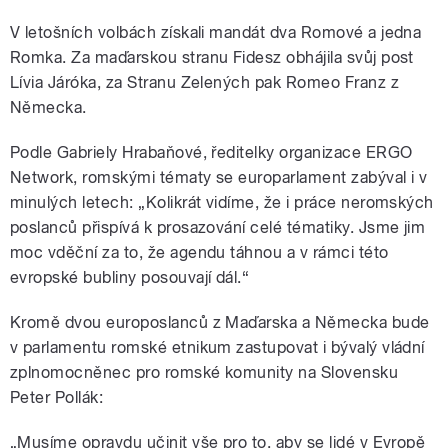
V letošních volbách získali mandát dva Romové a jedna
Romka. Za maďarskou stranu Fidesz obhájila svůj post
Lívia Járóka, za Stranu Zelených pak Romeo Franz z
Německa.
Podle Gabriely Hrabaňové, ředitelky organizace ERGO
Network, romskými tématy se europarlament zabýval i v
minulých letech: „Kolikrát vidíme, že i práce neromských
poslanců přispívá k prosazování celé tématiky. Jsme jim
moc vděční za to, že agendu táhnou a v rámci této
evropské bubliny posouvají dál.“
Kromě dvou europoslanců z Maďarska a Německa bude
v parlamentu romské etnikum zastupovat i bývalý vládní
zplnomocněnec pro romské komunity na Slovensku
Peter Pollák:
„Musíme opravdu učinit vše pro to, aby se lidé v Evropě