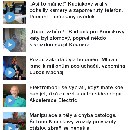
„Asi to máme!“ Kuciakovy vrahy
odhalily kamery a zapomenutý telefon.
Pomohl i nečekaný svědek
„Ruce vzhůru!“ Budíček pro Kuciakovy
katy byl zlomový, poprvé někdo
s vraždou spojil Kočnera
Pozor, zákruta byla fenomén. Mluvili
jsme k milionům posluchačů, vzpomíná
Luboš Machaj
Elektromobil se vyplatí, když máte kde
nabíjet, říká expert a autor videoblogu
Akcelerace Electric
Manipulace s těly a chyba patologa.
Šetření Kuciakovy vraždy provázely
otázky, zbraň se nenašla