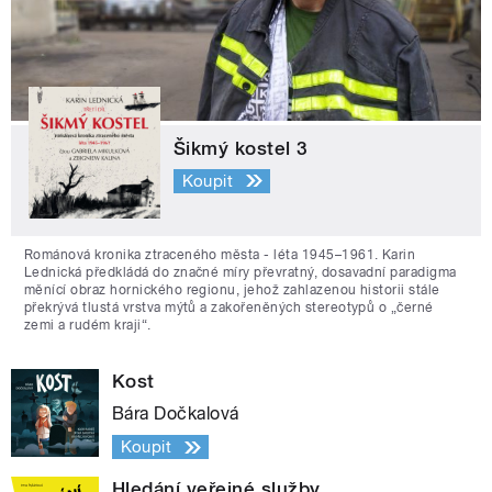
Šikmý kostel 3
Koupit
Románová kronika ztraceného města - léta 1945–1961. Karin
Lednická předkládá do značné míry převratný, dosavadní paradigma
měnící obraz hornického regionu, jehož zahlazenou historii stále
překrývá tlustá vrstva mýtů a zakořeněných stereotypů o „černé
zemi a rudém kraji“.
Kost
Bára Dočkalová
Koupit
Hledání veřejné služby