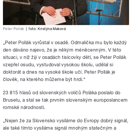
Peter Pollák
|
foto:
Kristýna Maková
„Peter Pollák vyrůstal v osadě. Odmalička mu bylo každý
den dáváno najevo, že je někým méněcenným. V této
situaci, v níž žijí v osadách tisícovky dětí, se Peter Pollák
vzepřel osudu, vystudoval vysokou školu, udělal si
doktorát a dnes na vysoké škole učí. Peter Pollák je
člověk, na kterého můžeme být hrdí.“
23 815 hlasů od slovenských voličů Poláka poslalo do
Bruselu, a stal se tak prvním slovenským europoslancem
romské národnosti.
„Nejen že za Slovensko vysíláme do Evropy dobrý signál,
ale také tímto vysíláme signál mnohým statečným a