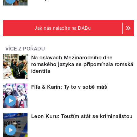
Jak nás naladíte na DABu
VÍCE Z POŘADU
Na oslavách Mezinárodního dne
romského jazyka se připomínala romská
identita
Fífa & Karin: Ty to v sobě máš
Leon Kuru: Toužím stát se kriminalistou