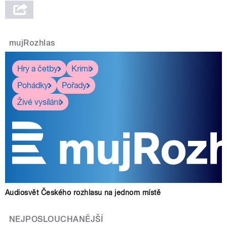
mujRozhlas
Hry a četby
Krimi
Pohádky
Pořady
Živé vysílání
Audiosvět Českého rozhlasu na jednom místě
NEJPOSLOUCHANĚJŠÍ