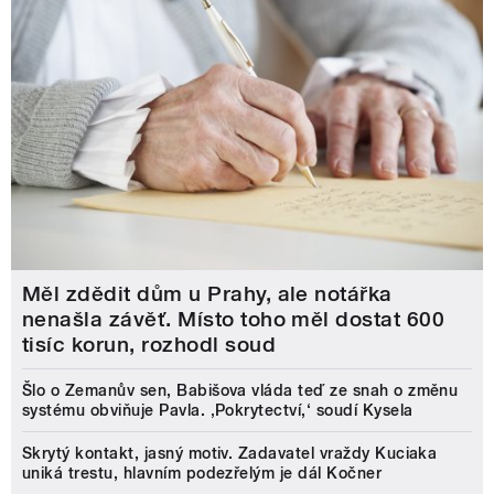
Měl zdědit dům u Prahy, ale notářka
nenašla závěť. Místo toho měl dostat 600
tisíc korun, rozhodl soud
Šlo o Zemanův sen, Babišova vláda teď ze snah o změnu
systému obviňuje Pavla. ‚Pokrytectví,‘ soudí Kysela
Skrytý kontakt, jasný motiv. Zadavatel vraždy Kuciaka
uniká trestu, hlavním podezřelým je dál Kočner