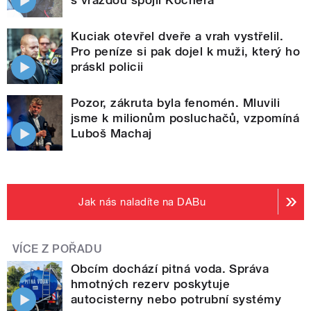
Kuciak otevřel dveře a vrah vystřelil.
Pro peníze si pak dojel k muži, který ho
práskl policii
Pozor, zákruta byla fenomén. Mluvili
jsme k milionům posluchačů, vzpomíná
Luboš Machaj
Jak nás naladíte na DABu
VÍCE Z POŘADU
Obcím dochází pitná voda. Správa
hmotných rezerv poskytuje
autocisterny nebo potrubní systémy