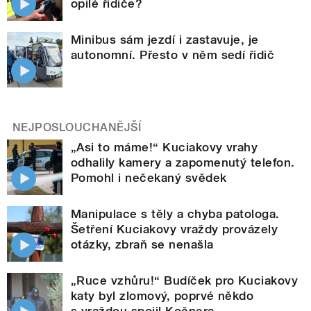
opilé řidiče?
Minibus sám jezdí i zastavuje, je
autonomní. Přesto v něm sedí řidič
NEJPOSLOUCHANĚJŠÍ
„Asi to máme!“ Kuciakovy vrahy
odhalily kamery a zapomenutý telefon.
Pomohl i nečekaný svědek
Manipulace s těly a chyba patologa.
Šetření Kuciakovy vraždy provázely
otázky, zbraň se nenašla
„Ruce vzhůru!“ Budíček pro Kuciakovy
katy byl zlomový, poprvé někdo
s vraždou spojil Kočnera