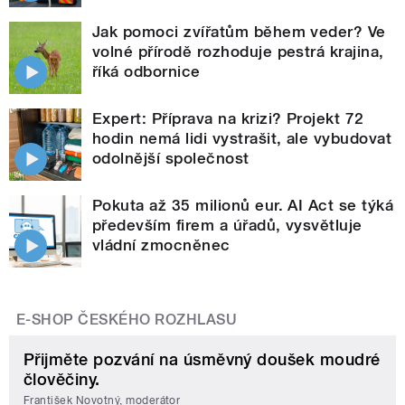
Jak pomoci zvířatům během veder? Ve
volné přírodě rozhoduje pestrá krajina,
říká odbornice
Expert: Příprava na krizi? Projekt 72
hodin nemá lidi vystrašit, ale vybudovat
odolnější společnost
Pokuta až 35 milionů eur. AI Act se týká
především firem a úřadů, vysvětluje
vládní zmocněnec
E-SHOP ČESKÉHO ROZHLASU
Přijměte pozvání na úsměvný doušek moudré
člověčiny.
František Novotný, moderátor