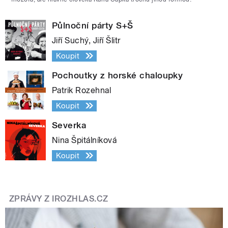
Půlnoční párty S+Š
Jiří Suchý, Jiří Šlitr
Koupit
Pochoutky z horské chaloupky
Patrik Rozehnal
Koupit
Severka
Nina Špitálníková
Koupit
ZPRÁVY Z IROZHLAS.CZ