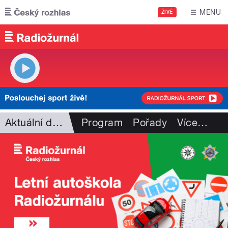
Přejít k hlavnímu obsahu
MENU
ŽIVĚ
Aktuální dění
Program
Pořady
Více
…