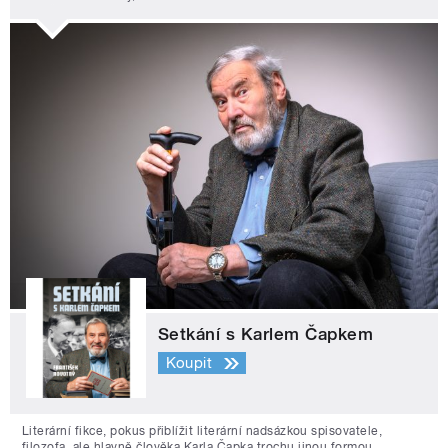
Setkání s Karlem Čapkem
Koupit
Literární fikce, pokus přiblížit literární nadsázkou spisovatele,
filozofa, ale hlavně člověka Karla Čapka trochu jinou formou.