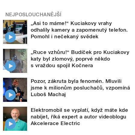
NEJPOSLOUCHANĚJŠÍ
„Asi to máme!“ Kuciakovy vrahy
odhalily kamery a zapomenutý telefon.
Pomohl i nečekaný svědek
„Ruce vzhůru!“ Budíček pro Kuciakovy
katy byl zlomový, poprvé někdo
s vraždou spojil Kočnera
Pozor, zákruta byla fenomén. Mluvili
jsme k milionům posluchačů, vzpomíná
Luboš Machaj
Elektromobil se vyplatí, když máte kde
nabíjet, říká expert a autor videoblogu
Akcelerace Electric