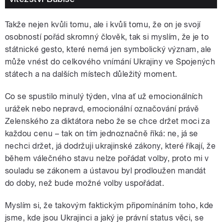
Takže nejen kvůli tomu, ale i kvůli tomu, že on je svojí
osobností pořád skromný člověk, tak si myslím, že je to
státnické gesto, které nemá jen symbolický význam, ale
může vnést do celkového vnímání Ukrajiny ve Spojených
státech a na dalších místech důležitý moment.
Co se spustilo minulý týden, vlna ať už emocionálních
urážek nebo nepravd, emocionální označování právě
Zelenského za diktátora nebo že se chce držet moci za
každou cenu – tak on tím jednoznačně říká: ne, já se
nechci držet, já dodržuji ukrajinské zákony, které říkají, že
během válečného stavu nelze pořádat volby, proto mi v
souladu se zákonem a ústavou byl prodloužen mandát
do doby, než bude možné volby uspořádat.
Myslím si, že takovým faktickým připomínáním toho, kde
jsme, kde jsou Ukrajinci a jaký je právní status věci, se