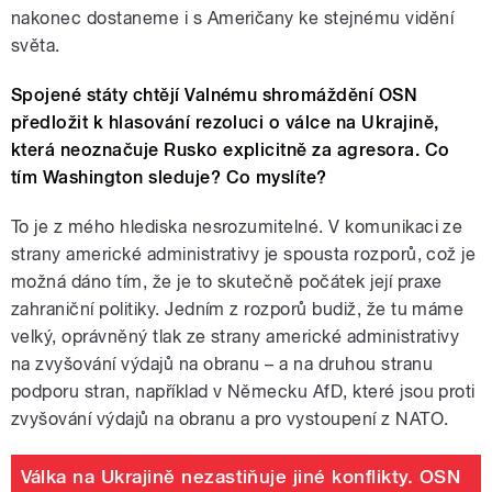
nakonec dostaneme i s Američany ke stejnému vidění
světa.
Spojené státy chtějí Valnému shromáždění OSN
předložit k hlasování rezoluci o válce na Ukrajině,
která neoznačuje Rusko explicitně za agresora. Co
tím Washington sleduje? Co myslíte?
To je z mého hlediska nesrozumitelné. V komunikaci ze
strany americké administrativy je spousta rozporů, což je
možná dáno tím, že je to skutečně počátek její praxe
zahraniční politiky. Jedním z rozporů budiž, že tu máme
velký, oprávněný tlak ze strany americké administrativy
na zvyšování výdajů na obranu – a na druhou stranu
podporu stran, například v Německu AfD, které jsou proti
zvyšování výdajů na obranu a pro vystoupení z NATO.
Válka na Ukrajině nezastiňuje jiné konflikty. OSN