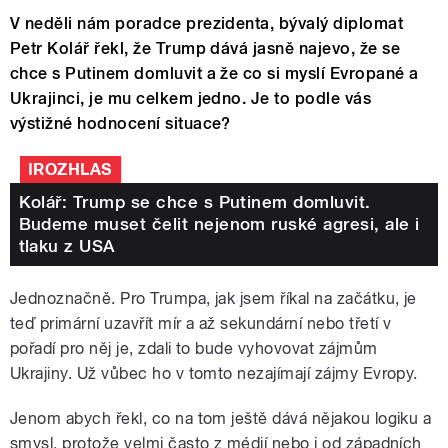
V neděli nám poradce prezidenta, bývalý diplomat
Petr Kolář řekl, že Trump dává jasně najevo, že se
chce s Putinem domluvit a že co si myslí Evropané a
Ukrajinci, je mu celkem jedno. Je to podle vás
výstižné hodnocení situace?
IROZHLAS
Kolář: Trump se chce s Putinem domluvit.
Budeme muset čelit nejenom ruské agresi, ale i
tlaku z USA
Jednoznačně. Pro Trumpa, jak jsem říkal na začátku, je
teď primární uzavřít mír a až sekundární nebo třetí v
pořadí pro něj je, zdali to bude vyhovovat zájmům
Ukrajiny. Už vůbec ho v tomto nezajímají zájmy Evropy.
Jenom abych řekl, co na tom ještě dává nějakou logiku a
smysl, protože velmi často z médií nebo i od západních