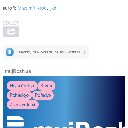
autoři:
Vladimír Kroc
,
jkh
Všechny díly pořadu na mujRozhlas
mujRozhlas
Hry a četby
Krimi
Pohádky
Pořady
Živé vysílání