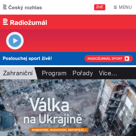
Přejít k hlavnímu obsahu
MENU
ŽIVĚ
Zahraniční
Program
Pořady
Více
…