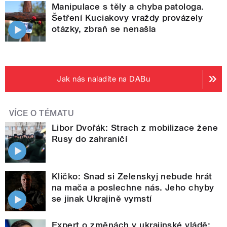
Manipulace s těly a chyba patologa.
Šetření Kuciakovy vraždy provázely
otázky, zbraň se nenašla
Jak nás naladíte na DABu
VÍCE O TÉMATU
Libor Dvořák: Strach z mobilizace žene
Rusy do zahraničí
Kličko: Snad si Zelenskyj nebude hrát
na mača a poslechne nás. Jeho chyby
se jinak Ukrajině vymstí
Expert o změnách v ukrajinské vládě: