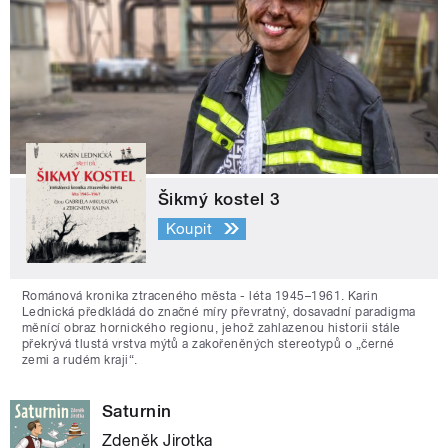
Šikmý kostel 3
Koupit
Románová kronika ztraceného města - léta 1945–1961. Karin
Lednická předkládá do značné míry převratný, dosavadní paradigma
měnící obraz hornického regionu, jehož zahlazenou historii stále
překrývá tlustá vrstva mýtů a zakořeněných stereotypů o „černé
zemi a rudém kraji“.
Saturnin
Zdeněk Jirotka