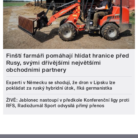
Finští farmáři pomáhají hlídat hranice před
Rusy, svými dřívějšími největšími
obchodními partnery
Experti v Německu se shodují, že dron v Lipsku lze
pokládat za ruský hybridní útok, říká germanistka
ŽIVĚ: Jablonec nastoupí v předkole Konferenční ligy proti
RFS, Radiožurnál Sport odvysílá přímý přenos