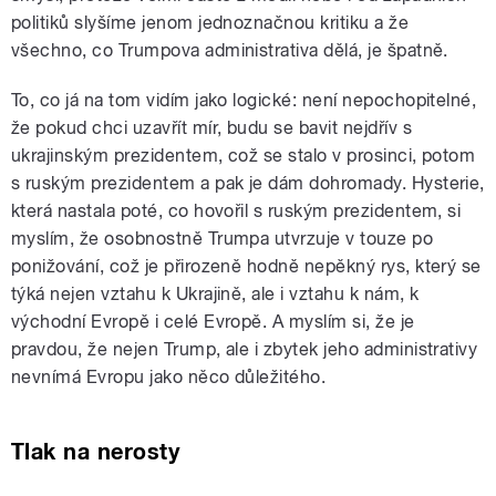
politiků slyšíme jenom jednoznačnou kritiku a že
všechno, co Trumpova administrativa dělá, je špatně.
To, co já na tom vidím jako logické: není nepochopitelné,
že pokud chci uzavřít mír, budu se bavit nejdřív s
ukrajinským prezidentem, což se stalo v prosinci, potom
s ruským prezidentem a pak je dám dohromady. Hysterie,
která nastala poté, co hovořil s ruským prezidentem, si
myslím, že osobnostně Trumpa utvrzuje v touze po
ponižování, což je přirozeně hodně nepěkný rys, který se
týká nejen vztahu k Ukrajině, ale i vztahu k nám, k
východní Evropě i celé Evropě. A myslím si, že je
pravdou, že nejen Trump, ale i zbytek jeho administrativy
nevnímá Evropu jako něco důležitého.
Tlak na nerosty