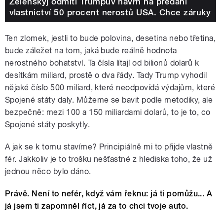
Zelenskyj odmítl Trumpův návrh na předání
vlastnictví 50 procent nerostů USA. Chce záruky
Ten zlomek, jestli to bude polovina, desetina nebo třetina,
bude záležet na tom, jaká bude reálně hodnota
nerostného bohatství. Ta čísla lítají od bilionů dolarů k
desítkám miliard, prostě o dva řády. Tady Trump vyhodil
nějaké číslo 500 miliard, které neodpovídá výdajům, které
Spojené státy daly. Můžeme se bavit podle metodiky, ale
bezpečně: mezi 100 a 150 miliardami dolarů, to je to, co
Spojené státy poskytly.
A jak se k tomu stavíme? Principiálně mi to přijde vlastně
fér. Jakkoliv je to trošku nešťastné z hlediska toho, že už
jednou něco bylo dáno.
Právě. Není to nefér, když vám řeknu: já ti pomůžu... A
já jsem ti zapomněl říct, já za to chci tvoje auto.