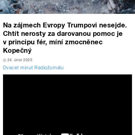
Na zájmech Evropy Trumpovi nesejde.
Chtít nerosty za darovanou pomoc je
v principu fér, míní zmocněnec
Kopečný
24. únor 2025
Dvacet minut Radiožurnálu