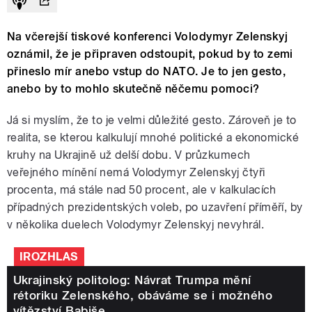
Na včerejší tiskové konferenci Volodymyr Zelenskyj
oznámil, že je připraven odstoupit, pokud by to zemi
přineslo mír anebo vstup do NATO. Je to jen gesto,
anebo by to mohlo skutečně něčemu pomoci?
Já si myslím, že to je velmi důležité gesto. Zároveň je to
realita, se kterou kalkulují mnohé politické a ekonomické
kruhy na Ukrajině už delší dobu. V průzkumech
veřejného mínění nemá Volodymyr Zelenskyj čtyři
procenta, má stále nad 50 procent, ale v kalkulacích
případných prezidentských voleb, po uzavření příměří, by
v několika duelech Volodymyr Zelenskyj nevyhrál.
IROZHLAS
Ukrajinský politolog: Návrat Trumpa mění
rétoriku Zelenského, obáváme se i možného
vítězství Babiše