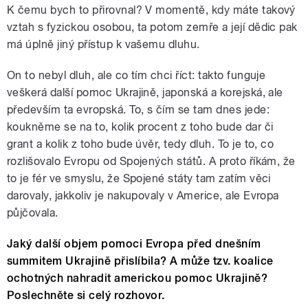
K čemu bych to přirovnal? V momentě, kdy máte takový
vztah s fyzickou osobou, ta potom zemře a její dědic pak
má úplně jiný přístup k vašemu dluhu.
On to nebyl dluh, ale co tím chci říct: takto funguje
veškerá další pomoc Ukrajině, japonská a korejská, ale
především ta evropská. To, s čím se tam dnes jede:
koukněme se na to, kolik procent z toho bude dar či
grant a kolik z toho bude úvěr, tedy dluh. To je to, co
rozlišovalo Evropu od Spojených států. A proto říkám, že
to je fér ve smyslu, že Spojené státy tam zatím věci
darovaly, jakkoliv je nakupovaly v Americe, ale Evropa
půjčovala.
Jaký další objem pomoci Evropa před dnešním
summitem Ukrajině přislíbila? A může tzv. koalice
ochotných nahradit americkou pomoc Ukrajině?
Poslechněte si celý rozhovor.