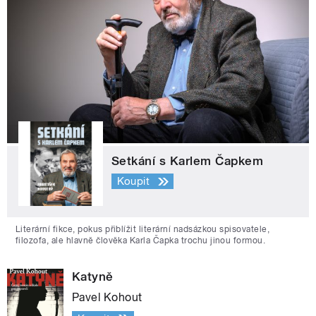
Setkání s Karlem Čapkem
Koupit
Literární fikce, pokus přiblížit literární nadsázkou spisovatele,
filozofa, ale hlavně člověka Karla Čapka trochu jinou formou.
Katyně
Pavel Kohout