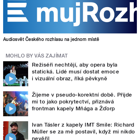
Audiosvět Českého rozhlasu na jednom místě
MOHLO BY VÁS ZAJÍMAT
Režiséři nechtějí, aby opera byla
statická. Lidé musí dostat emoce
i vizuální obraz, říká pěvkyně
Žijeme v pseudo-korektní době. Přijde
mi to jako pokrytectví, přiznává
frontman kapely Mňága a Žďorp
Ivan Tásler z kapely IMT Smile: Richard
Müller se za mě postavil, když mi nikdo
nevěřil