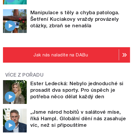
Manipulace s těly a chyba patologa.
Šetření Kuciakovy vraždy provázely
otázky, zbraň se nenašla
Jak nás naladíte na DABu
VÍCE Z POŘADU
Ester Ledecká: Nebylo jednoduché si
prosadit dva sporty. Pro úspěch je
potřeba něco dělat každý den
„Jsme národ hobitů v salátové míse,
říká Hampl. Globální dění nás zasahuje
víc, než si připouštíme