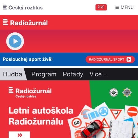
Přejít k hlavnímu obsahu
MENU
ŽIVĚ
Hudba
Program
Pořady
Více
…