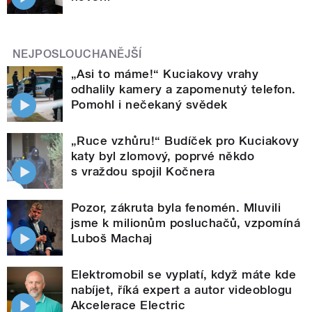
NEJPOSLOUCHANĚJŠÍ
„Asi to máme!“ Kuciakovy vrahy
odhalily kamery a zapomenutý telefon.
Pomohl i nečekaný svědek
„Ruce vzhůru!“ Budíček pro Kuciakovy
katy byl zlomový, poprvé někdo
s vraždou spojil Kočnera
Pozor, zákruta byla fenomén. Mluvili
jsme k milionům posluchačů, vzpomíná
Luboš Machaj
Elektromobil se vyplatí, když máte kde
nabíjet, říká expert a autor videoblogu
Akcelerace Electric