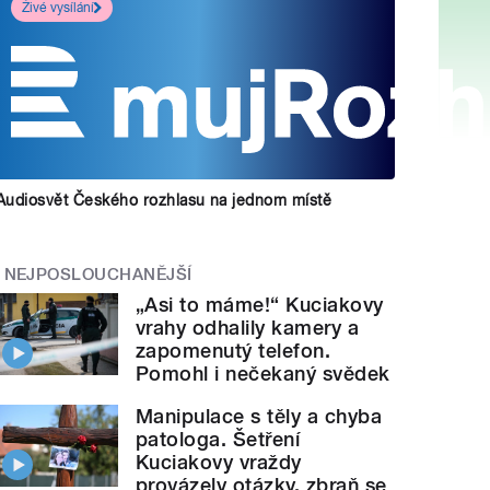
Živé vysílání
Audiosvět Českého rozhlasu na jednom místě
NEJPOSLOUCHANĚJŠÍ
„Asi to máme!“ Kuciakovy
vrahy odhalily kamery a
zapomenutý telefon.
Pomohl i nečekaný svědek
Manipulace s těly a chyba
patologa. Šetření
Kuciakovy vraždy
provázely otázky, zbraň se