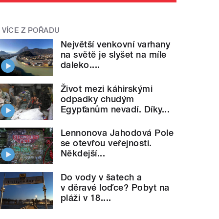
VÍCE Z POŘADU
Největší venkovní varhany
na světě je slyšet na míle
daleko....
Život mezi káhirskými
odpadky chudým
Egypťanům nevadí. Díky...
Lennonova Jahodová Pole
se otevřou veřejnosti.
Někdejší...
Do vody v šatech a
v děravé loďce? Pobyt na
pláži v 18....