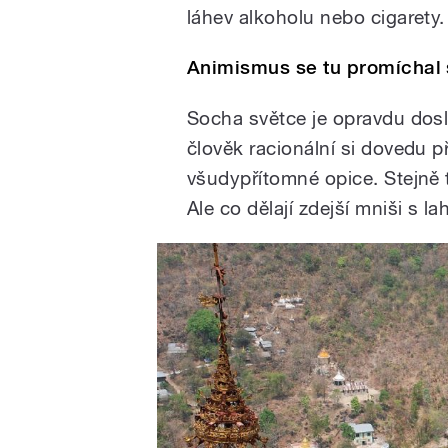
láhev alkoholu nebo cigarety.
Animismus se tu promícha
Socha světce je opravdu dosl
člověk racionální si dovedu p
všudypřítomné opice. Stejně t
Ale co dělají zdejší mniši s l