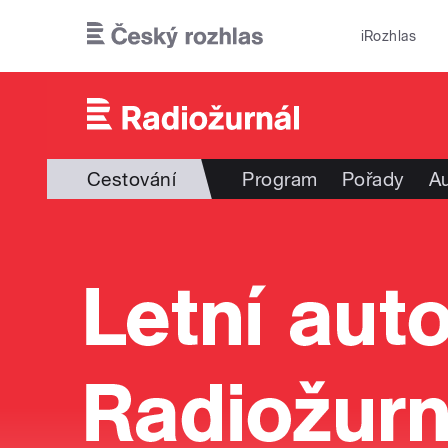
Přejít k hlavnímu obsahu
iRozhlas
Cestování
Program
Pořady
Au