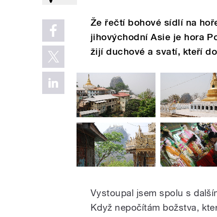
Že řečtí bohové sídlí na ho
jihovýchodní Asie je hora Po
žijí duchové a svatí, kteří do
Vystoupal jsem spolu s další
Když nepočítám božstva, která