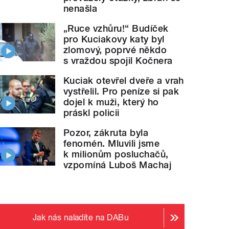
nenašla
„Ruce vzhůru!“ Budíček
pro Kuciakovy katy byl
zlomový, poprvé někdo
s vraždou spojil Kočnera
Kuciak otevřel dveře a vrah
vystřelil. Pro peníze si pak
dojel k muži, který ho
práskl policii
Pozor, zákruta byla
fenomén. Mluvili jsme
k milionům posluchačů,
vzpomíná Luboš Machaj
Jak nás naladíte na DABu