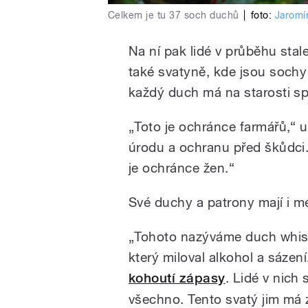
Celkem je tu 37 soch duchů
|
foto:
Jaromí
Na ní pak lidé v průběhu stale
také svatyně, kde jsou sochy
každý duch má na starosti spe
„Toto je ochránce farmářů,“ 
úrodu a ochranu před škůdci. 
je ochránce žen.“
Své duchy a patrony mají i m
„Tohoto nazýváme duch whisk
který miloval alkohol a sázení
kohoutí zápasy
. Lidé v nich 
všechno. Tento svatý jim má za