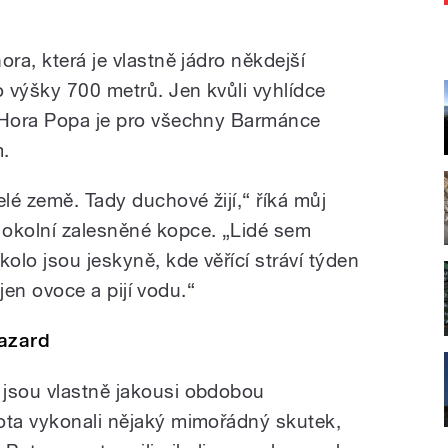
ora, která je vlastně jádro někdejší
o výšky 700 metrů. Jen kvůli vyhlídce
. Hora Popa je pro všechny Barmánce
.
elé země. Tady duchové žijí,“ říká můj
 okolní zalesněné kopce. „Lidé sem
kolo jsou jeskyně, kde věřící stráví týden
í jen ovoce a pijí vodu.“
hazard
 jsou vlastně jakousi obdobou
ota vykonali nějaký mimořádný skutek,