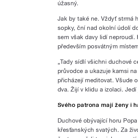
úžasný.
Jak by také ne. Vždyť strmá h
sopky, ční nad okolní údolí d
sem však davy lidí neproudí
především posvátným místem
„Tady sídlí všichni duchové c
průvodce a ukazuje kamsi na
přicházejí meditovat. Všude o
dva. Žijí v klidu a izolaci. Jed
Svého patrona mají ženy i 
Duchové obývající horu Popa
křesťanských svatých. Za živ