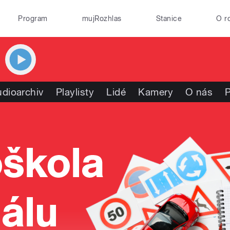
Program
mujRozhlas
Stanice
O r
dioarchiv
Playlisty
Lidé
Kamery
O nás
P