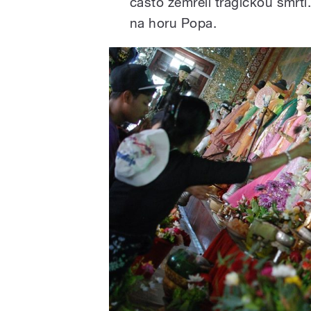
často zemřeli tragickou smrtí
na horu Popa.