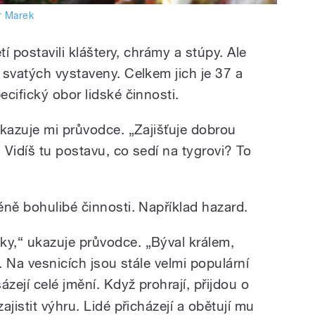
r Marek
tí postavili kláštery, chrámy a stúpy. Ale
 svatých vystaveny. Celkem jich je 37 a
cifický obor lidské činnosti.
ukazuje mi průvodce. „Zajišťuje dobrou
Vidíš tu postavu, co sedí na tygrovi? To
éně bohulibé činnosti. Například hazard.
y,“ ukazuje průvodce. „Býval králem,
. Na vesnicích jsou stále velmi populární
sázejí celé jmění. Když prohrají, přijdou o
jistit výhru. Lidé přicházejí a obětují mu