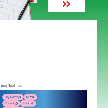
mujRozhlas
Hry a četby
Krimi
Pohádky
Pořady