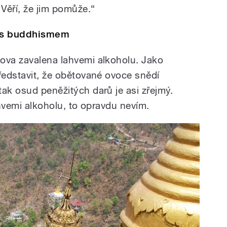
 Věří, že jim pomůže.“
l s buddhismem
ova zavalena lahvemi alkoholu. Jako
ředstavit, že obětované ovoce snědí
ak osud peněžitých darů je asi zřejmý.
ahvemi alkoholu, to opravdu nevím.