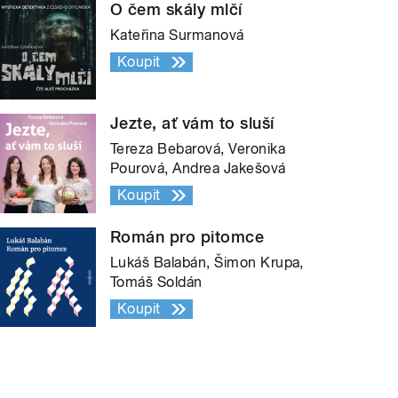
O čem skály mlčí
Kateřina Surmanová
Koupit
Jezte, ať vám to sluší
Tereza Bebarová, Veronika
Pourová, Andrea Jakešová
Koupit
Román pro pitomce
Lukáš Balabán, Šimon Krupa,
Tomáš Soldán
Koupit