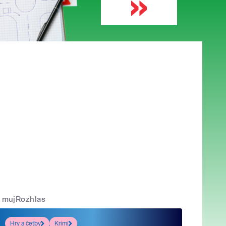
mujRozhlas
Hry a četby
Krimi