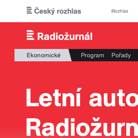
Přejít k hlavnímu obsahu
iRozhlas
Ekonomické
Program
Pořady