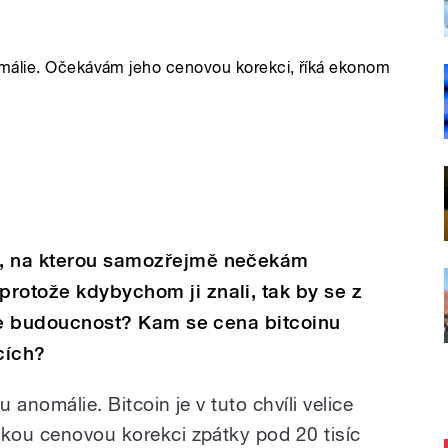
omálie. Očekávám jeho cenovou korekci, říká ekonom
u, na kterou samozřejmě nečekám
rotože kdybychom ji znali, tak by se z
díte budoucnost? Kam se cena bitcoinu
cích?
 anomálie. Bitcoin je v tuto chvíli velice
akou cenovou korekci zpátky pod 20 tisíc