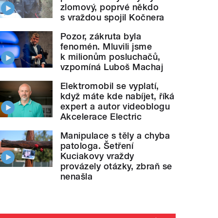
zlomový, poprvé někdo
s vraždou spojil Kočnera
Pozor, zákruta byla
fenomén. Mluvili jsme
k milionům posluchačů,
vzpomíná Luboš Machaj
Elektromobil se vyplatí,
když máte kde nabíjet, říká
expert a autor videoblogu
Akcelerace Electric
Manipulace s těly a chyba
patologa. Šetření
Kuciakovy vraždy
provázely otázky, zbraň se
nenašla