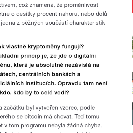
ktivem, což znamená, že proměnlivost
létne o desítky procent nahoru, nebo dolů
 jedna z běžných součástí charakteristik
ak vlastně kryptoměny fungují?
ákladní princip je, že jde o digitální
ěnu, která je absolutně nezávislá na
tátech, centrálních bankách a
ficiálních institucích. Opravdu tam není
ikdo, kdo by to celé vedl?
a začátku byl vytvořen vzorec, podle
terého se bitcoin má chovat. Teď tomu
 let v tom programu nebyla žádná chyba.