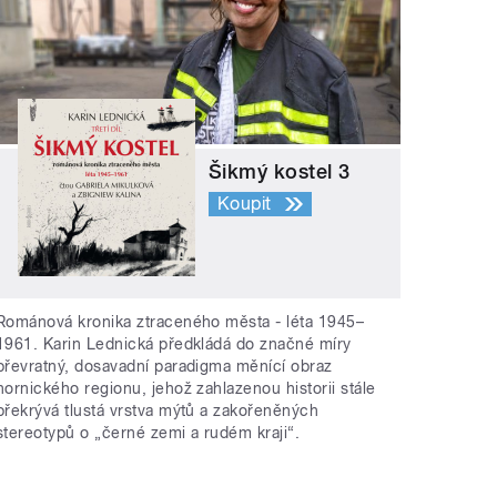
Šikmý kostel 3
Koupit
Románová kronika ztraceného města - léta 1945–
1961. Karin Lednická předkládá do značné míry
převratný, dosavadní paradigma měnící obraz
hornického regionu, jehož zahlazenou historii stále
překrývá tlustá vrstva mýtů a zakořeněných
stereotypů o „černé zemi a rudém kraji“.