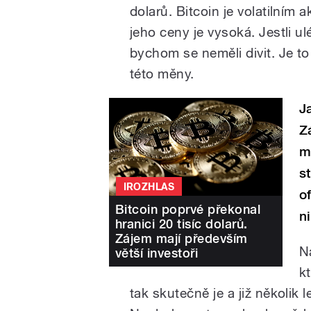
dolarů. Bitcoin je volatilním
a
jeho ceny je vysoká. Jestli u
bychom se neměli divit. Je to
této měny.
J
Z
m
s
IROZHLAS
o
Bitcoin poprvé překonal
n
hranici 20 tisíc dolarů.
Zájem mají především
N
větší investoři
k
tak skutečně je a již několik