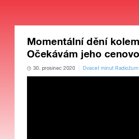
Momentální dění kolem 
Očekávám jeho cenovou
30. prosinec 2020
Dvacet minut Radiožurn