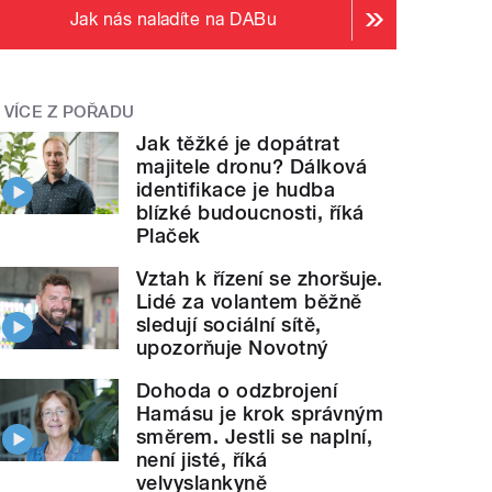
Jak nás naladíte na DABu
VÍCE Z POŘADU
Jak těžké je dopátrat
majitele dronu? Dálková
identifikace je hudba
blízké budoucnosti, říká
Plaček
Vztah k řízení se zhoršuje.
Lidé za volantem běžně
sledují sociální sítě,
upozorňuje Novotný
Dohoda o odzbrojení
Hamásu je krok správným
směrem. Jestli se naplní,
není jisté, říká
velvyslankyně