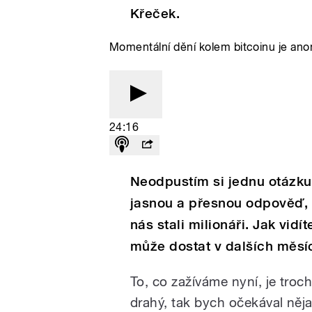
Křeček.
Momentální dění kolem bitcoinu je an
24:16
Neodpustím si jednu otázk
jasnou a přesnou odpověď, p
nás stali milionáři. Jak vi
může dostat v dalších měsí
To, co zažíváme nyní, je trochu
drahý, tak bych očekával něj