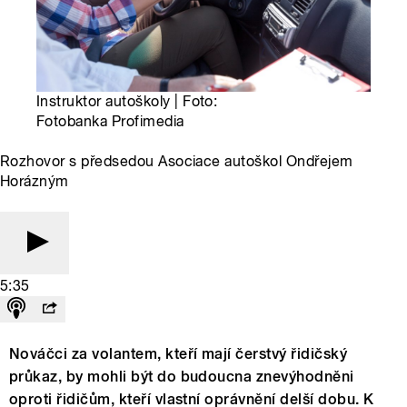
Instruktor autoškoly | Foto:
Fotobanka Profimedia
Rozhovor s předsedou Asociace autoškol Ondřejem
Horázným
5:35
Nováčci za volantem, kteří mají čerstvý řidičský
průkaz, by mohli být do budoucna znevýhodněni
oproti řidičům, kteří vlastní oprávnění delší dobu. K