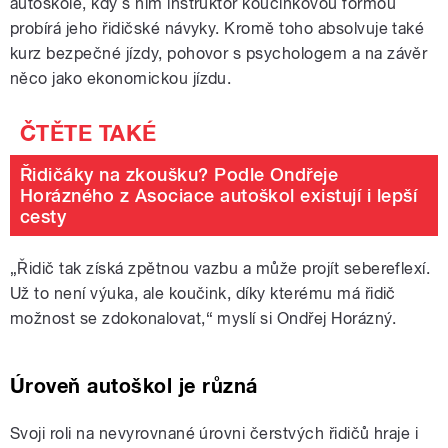
autoškole, kdy s ním instruktor koučinkovou formou
probírá jeho řidičské návyky. Kromě toho absolvuje také
kurz bezpečné jízdy, pohovor s psychologem a na závěr
něco jako ekonomickou jízdu.
Řidičáky na zkoušku? Podle Ondřeje
Horázného z Asociace autoškol existují i lepší
cesty
„
Řidič tak získá zpětnou vazbu a může projít sebereflexí.
Už to není výuka, ale koučink, díky kterému má řidič
možnost se zdokonalovat,“ myslí si Ondřej Horázný.
Úroveň autoškol je různá
Svoji roli na nevyrovnané úrovni čerstvých řidičů hraje i