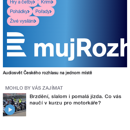
Hry a četby
Krimi
Pohádky
Pořady
Živé vysílání
Audiosvět Českého rozhlasu na jednom místě
MOHLO BY VÁS ZAJÍMAT
Brzdění, slalom i pomalá jízda. Co vás
naučí v kurzu pro motorkáře?