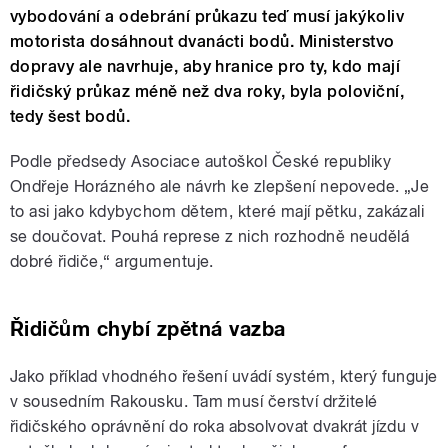
vybodování a odebrání průkazu teď musí jakýkoliv
motorista dosáhnout dvanácti bodů. Ministerstvo
dopravy ale navrhuje, aby hranice pro ty, kdo mají
řidičský průkaz méně než dva roky, byla poloviční,
tedy šest bodů.
Podle předsedy Asociace autoškol České republiky
Ondřeje Horázného ale návrh ke zlepšení nepovede. „Je
to asi jako kdybychom dětem, které mají pětku, zakázali
se doučovat. Pouhá represe z nich rozhodně neudělá
dobré řidiče,“ argumentuje.
Řidičům chybí zpětná vazba
Jako příklad vhodného řešení uvádí systém, který funguje
v sousedním Rakousku. Tam musí čerství držitelé
řidičského oprávnění do roka absolvovat dvakrát jízdu v