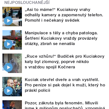
NEJPOSLOUCHANĚJŠÍ
„Asi to máme!“ Kuciakovy vrahy
odhalily kamery a zapomenutý telefon.
Pomohl i nečekaný svědek
Manipulace s těly a chyba patologa.
Šetření Kuciakovy vraždy provázely
otázky, zbraň se nenašla
„Ruce vzhůru!“ Budíček pro Kuciakovy
katy byl zlomový, poprvé někdo
s vraždou spojil Kočnera
Kuciak otevřel dveře a vrah vystřelil.
Pro peníze si pak dojel k muži, který ho
práskl policii
Pozor, zákruta byla fenomén. Mluvili
jsme k milionům posluchačů, vzpomíná