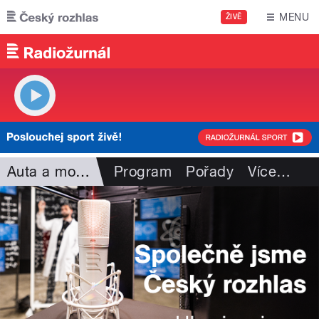
Přejít k hlavnímu obsahu
MENU
ŽIVĚ
Auta a motorismus
Program
Pořady
Více
…