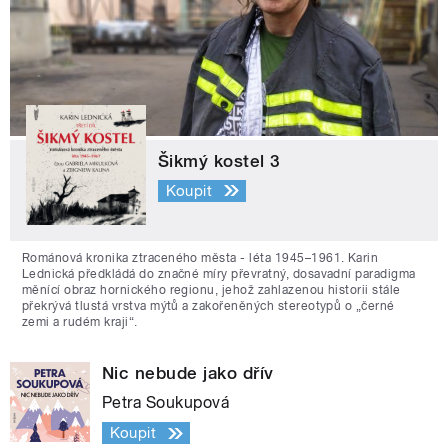
Šikmý kostel 3
Koupit
Románová kronika ztraceného města - léta 1945–1961. Karin
Lednická předkládá do značné míry převratný, dosavadní paradigma
měnící obraz hornického regionu, jehož zahlazenou historii stále
překrývá tlustá vrstva mýtů a zakořeněných stereotypů o „černé
zemi a rudém kraji“.
Nic nebude jako dřív
Petra Soukupová
Koupit