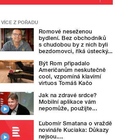
VÍCE Z POŘADU
Romové neseženou
bydlení. Bez obchodníků
s chudobou by z nich byli
bezdomovci, říká ústecký...
Být Rom připadalo
Američanům neskutečně
cool, vzpomíná klavírní
virtuos Tomáš Kačo
Jak na zdravé srdce?
Mobilní aplikace vám
nepomůže, použijte...
Ľubomír Smatana o vraždě
novináře Kuciaka: Důkazy
nejsou....