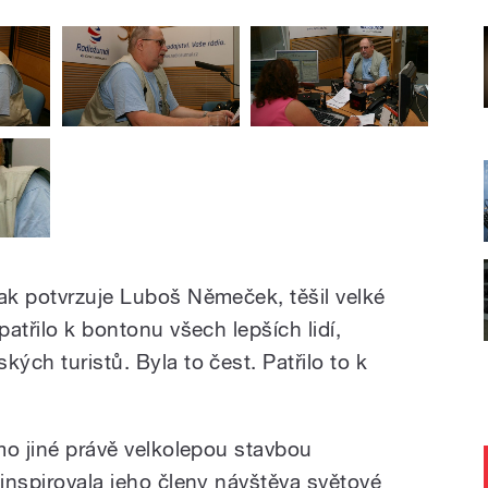
jak potvrzuje Luboš Němeček, těšil velké
patřilo k bontonu všech lepších lidí,
ých turistů. Byla to čest. Patřilo to k
imo jiné právě velkolepou stavbou
 inspirovala jeho členy návštěva světové