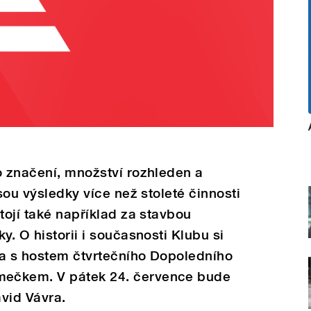
o značení, množství rozhleden a
jsou výsledky více než stoleté činnosti
tojí také například za stavbou
y. O historii i současnosti Klubu si
la s hostem čtvrtečního Dopoledního
ečkem. V pátek 24. července bude
vid Vávra.