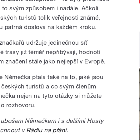
í to svým způsobem i nadále. Ačkoli
ských turistů tolik veřejnosti známé,
ku patrná doslova na každém kroku.
značkařů udržuje jedinečnou síť
vé trasy již téměř nepřibývají, hodnotí
značení stále jako nejlepší v Evropě.
e Němečka ptala také na to, jaké jsou
u českých turistů a co svým členům
ečka nejen na tyto otázky si můžete
o rozhovoru.
Lubošem Němečkem i s dalšími Hosty
echnout v
Rádiu na přání
.