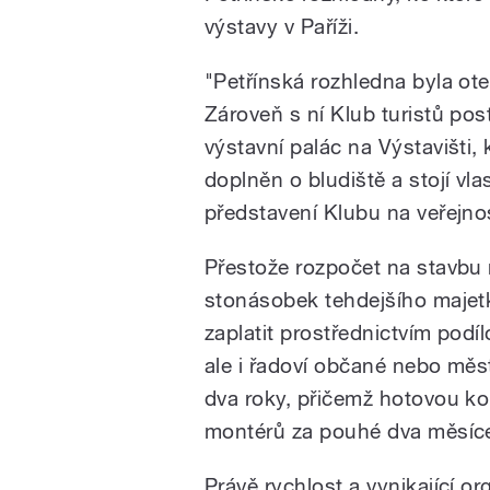
výstavy v Paříži.
"Petřínská rozhledna byla ote
Zároveň s ní Klub turistů post
výstavní palác na Výstavišti,
doplněn o bludiště a stojí vl
představení Klubu na veřejn
Přestože rozpočet na stavbu 
stonásobek tehdejšího majetk
zaplatit prostřednictvím podíl
ale i řadoví občané nebo měs
dva roky, přičemž hotovou ko
montérů za pouhé dva měsíc
Právě rychlost a vynikající o