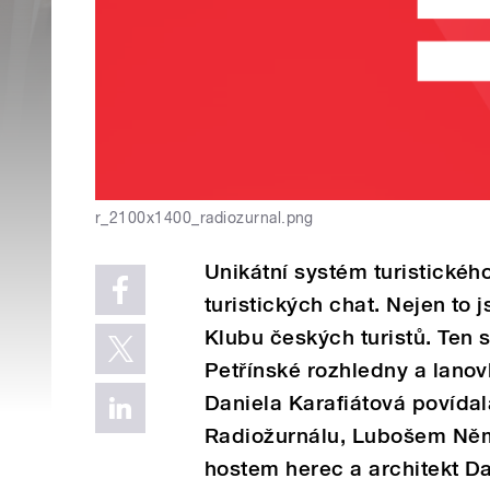
r_2100x1400_radiozurnal.png
Unikátní systém turistickéh
turistických chat. Nejen to 
Klubu českých turistů. Ten s
Petřínské rozhledny a lanovk
Daniela Karafiátová povída
Radiožurnálu, Lubošem Něm
hostem herec a architekt Da