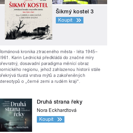
Šikmý kostel 3
Koupit
Románová kronika ztraceného města - léta 1945–
1961. Karin Lednická předkládá do značné míry
převratný, dosavadní paradigma měnící obraz
hornického regionu, jehož zahlazenou historii stále
překrývá tlustá vrstva mýtů a zakořeněných
stereotypů o „černé zemi a rudém kraji“.
Druhá strana řeky
Nora Eckhardtová
Koupit