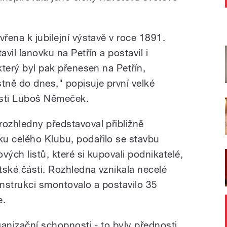
vřena k jubilejní výstavě v roce 1891.
avil lanovku na Petřín a postavil i
 který byl pak přenesen na Petřín,
astně do dnes," popisuje první velké
osti Luboš Němeček.
rozhledny představoval přibližně
u celého Klubu, podařilo se stavbu
ových listů, které si kupovali podnikatelé,
tské části. Rozhledna vznikala necelé
nstrukci smontovalo a postavilo 35
e.
rganizační schopnosti - to byly přednosti