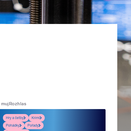
mujRozhlas
Hry a četby
Krimi
Pohádky
Pořady