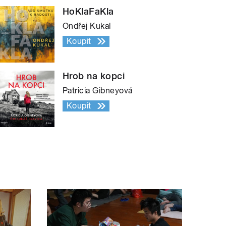
HoKlaFaKla
Ondřej Kukal
Koupit
Hrob na kopci
Patricia Gibneyová
Koupit