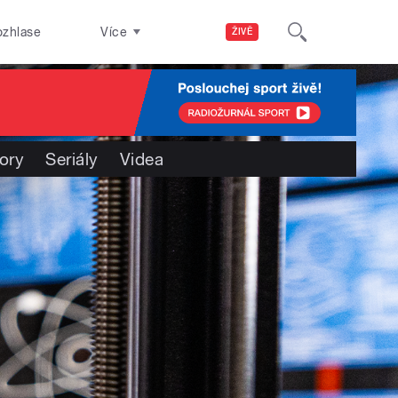
ozhlase
Více
ŽIVĚ
ory
Seriály
Videa