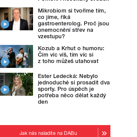
Mikrobiom si tvoříme tím,
co jíme, říká
gastroenterolog. Proč jsou
onemocnění střev na
vzestupu?
Kozub a Krhut o humoru:
Čím víc víš, tím víc si
z toho můžeš utahovat
Ester Ledecká: Nebylo
jednoduché si prosadit dva
sporty. Pro úspěch je
potřeba něco dělat každý
den
Jak nás naladíte na DABu