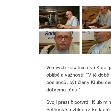
Ve svých začátcích se Klub, 
oblibě a vážnosti: "V té době 
poslanců, být členy Klubu česk
dobrému tónu."
Svoji prestiž potvrdil Klub m
Petřínské rozhledny, ke které