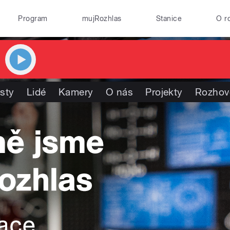
Program
mujRozhlas
Stanice
O r
isty
Lidé
Kamery
O nás
Projekty
Rozhov