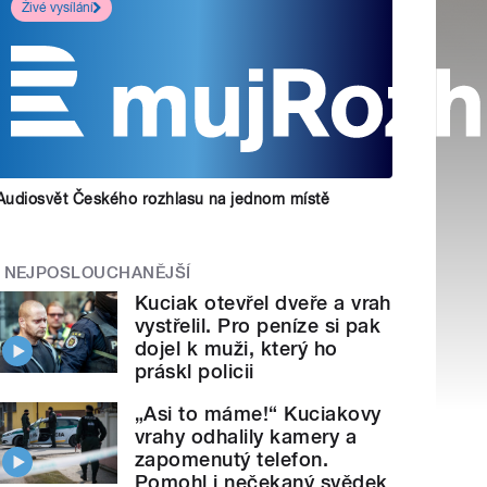
Živé vysílání
Audiosvět Českého rozhlasu na jednom místě
NEJPOSLOUCHANĚJŠÍ
Kuciak otevřel dveře a vrah
vystřelil. Pro peníze si pak
dojel k muži, který ho
práskl policii
„Asi to máme!“ Kuciakovy
vrahy odhalily kamery a
zapomenutý telefon.
Pomohl i nečekaný svědek