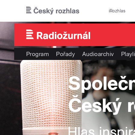
Přejít k hlavnímu obsahu
iRozhlas
Program
Pořady
Audioarchiv
Playl