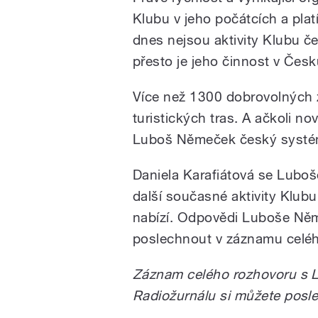
Klubu v jeho počátcích a plat
dnes nejsou aktivity Klubu če
přesto je jeho činnost v Čes
Více než 1300 dobrovolných 
turistických tras. A ačkoli no
Luboš Němeček český systém 
Daniela Karafiátová se Luboš
další současné aktivity Klub
nabízí. Odpovědi Luboše Něm
poslechnout v záznamu celéh
Záznam celého rozhovoru s 
Radiožurnálu si můžete posl