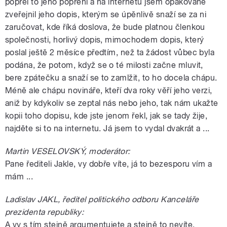
popřel to jeho popření a na internetu jsem opakovaně
zveřejnil jeho dopis, kterým se úpěnlivě snaží se za ni
zaručovat, kde říká doslova, že bude platnou členkou
společnosti, horlivý dopis, mimochodem dopis, který
poslal ještě 2 měsíce předtím, než ta žádost vůbec byla
podána, že potom, když se o té milosti začne mluvit,
bere zpátečku a snaží se to zamlžit, to ho docela chápu.
Méně ale chápu novináře, kteří dva roky věří jeho verzi,
aniž by kdykoliv se zeptal nás nebo jeho, tak nám ukažte
kopii toho dopisu, kde jste jenom řekl, jak se tady žije,
najděte si to na internetu. Já jsem to vydal dvakrát a ...
Martin VESELOVSKÝ, moderátor:
Pane řediteli Jakle, vy dobře víte, já to bezesporu vím a
mám ...
Ladislav JAKL, ředitel politického odboru Kanceláře
prezidenta republiky:
A vy s tím stejně argumentujete a stejně to nevíte.