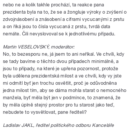
nebo ne a kolik takhle prochází, ta reakce pana
prezidenta byla na to, že se a žongluje výroky o zvýšení o
zdvojnásobení a znásobení a ciframi vycucanými z prstu
a on říká jsou to čísla vycucaná z prstu, tvrdá data
nemáte. Čili nevyslovoval se k jednotlivému případu.
Martin VESELOVSKÝ, moderátor:
No, to bezesporu ne, já jsem to ani neříkal. Ve chvíli, kdy
se tady bavíme o těchto dvou případech minimálně, a
jsou to případy, na které je upřena pozornost, protože
byla udělena prezidentská milost a ve chvíli, kdy vy jste
mi odmítl byť jen trochu osvětlit, proč je odůvodněna
jedna milost tím, aby se dáma mohla starat o nemocného
manžela, byť měla být jen v podmínce, to znamená, že
by měla úplně stejný prostor pro tu starost jako teď,
nebudete to vysvětlovat, pane řediteli?
Ladislav JAKL, ředitel politického odboru Kanceláře