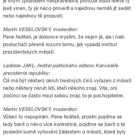
je svým způsobem nespravedlivá, protože soud řekne ty
jseš vinen, ty jsi něco provedl a najednou nemáš jít sedět
nebo najednou tě propustí.
Martin VESELOVSKÝ, moderátor:
Pane řediteli, já dokonce myslím, že nejen já, ale i naši
posluchači přesně rozumí tomu, jak vypadá institut
prezidentských milostí.
Ladislav JAKL, ředitel politického odboru Kanceláře
prezidenta republiky:
Čili má být některý okruh trestných činů vyřazen z milostí
nebo některý okruh lidí, kteří někoho znají. Víte, oni
zločinci se často mezi sebou znají, to je pochopitelné.
Martin VESELOVSKÝ, moderátor:
Vůbec to nepopírám. Pane řediteli, prosím pojďme se
tedy bavit o něco více konkrétně, pojďme se bavit o té
poslední sumě vyhovění žádostem o milosti, které byly