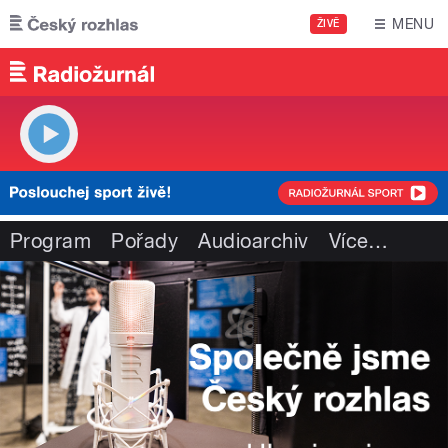
Přejít k hlavnímu obsahu
MENU
ŽIVĚ
Program
Pořady
Audioarchiv
Více
…