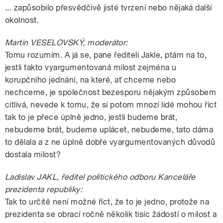
... zapůsobilo přesvědčivě jisté tvrzení nebo nějaká další
okolnost.
Martin VESELOVSKÝ, moderátor:
Tomu rozumím. A já se, pane řediteli Jakle, ptám na to,
jestli takto vyargumentovaná milost zejména u
korupčního jednání, na které, ať chceme nebo
nechceme, je společnost bezesporu nějakým způsobem
citlivá, nevede k tomu, že si potom mnozí lidé mohou říct
tak to je přece úplně jedno, jestli budeme brát,
nebudeme brát, budeme uplácet, nebudeme, tato dáma
to dělala a z ne úplně dobře vyargumentovaných důvodů
dostala milost?
Ladislav JAKL, ředitel politického odboru Kanceláře
prezidenta republiky:
Tak to určitě není možné říct, že to je jedno, protože na
prezidenta se obrací ročně několik tisíc žádostí o milost a