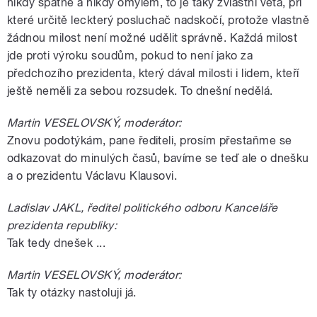
nikdy špatně a nikdy omylem, to je taky zvláštní věta, při
které určitě leckterý posluchač nadskočí, protože vlastně
žádnou milost není možné udělit správně. Každá milost
jde proti výroku soudům, pokud to není jako za
předchozího prezidenta, který dával milosti i lidem, kteří
ještě neměli za sebou rozsudek. To dnešní nedělá.
Martin VESELOVSKÝ, moderátor:
Znovu podotýkám, pane řediteli, prosím přestaňme se
odkazovat do minulých časů, bavíme se teď ale o dnešku
a o prezidentu Václavu Klausovi.
Ladislav JAKL, ředitel politického odboru Kanceláře
prezidenta republiky:
Tak tedy dnešek ...
Martin VESELOVSKÝ, moderátor:
Tak ty otázky nastoluji já.