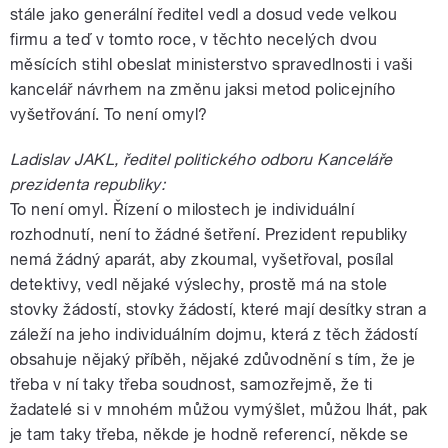
stále jako generální ředitel vedl a dosud vede velkou
firmu a teď v tomto roce, v těchto necelých dvou
měsících stihl obeslat ministerstvo spravedlnosti i vaši
kancelář návrhem na změnu jaksi metod policejního
vyšetřování. To není omyl?
Ladislav JAKL, ředitel politického odboru Kanceláře
prezidenta republiky:
To není omyl. Řízení o milostech je individuální
rozhodnutí, není to žádné šetření. Prezident republiky
nemá žádný aparát, aby zkoumal, vyšetřoval, posílal
detektivy, vedl nějaké výslechy, prostě má na stole
stovky žádostí, stovky žádostí, které mají desítky stran a
záleží na jeho individuálním dojmu, která z těch žádostí
obsahuje nějaký příběh, nějaké zdůvodnění s tím, že je
třeba v ní taky třeba soudnost, samozřejmě, že ti
žadatelé si v mnohém můžou vymýšlet, můžou lhát, pak
je tam taky třeba, někde je hodně referencí, někde se