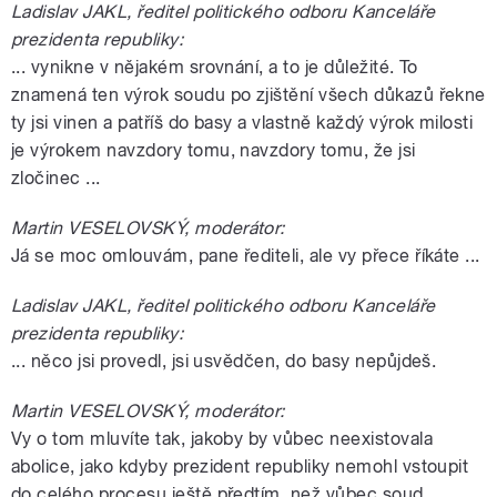
Ladislav JAKL, ředitel politického odboru Kanceláře
prezidenta republiky:
... vynikne v nějakém srovnání, a to je důležité. To
znamená ten výrok soudu po zjištění všech důkazů řekne
ty jsi vinen a patříš do basy a vlastně každý výrok milosti
je výrokem navzdory tomu, navzdory tomu, že jsi
zločinec ...
Martin VESELOVSKÝ, moderátor:
Já se moc omlouvám, pane řediteli, ale vy přece říkáte ...
Ladislav JAKL, ředitel politického odboru Kanceláře
prezidenta republiky:
... něco jsi provedl, jsi usvědčen, do basy nepůjdeš.
Martin VESELOVSKÝ, moderátor:
Vy o tom mluvíte tak, jakoby by vůbec neexistovala
abolice, jako kdyby prezident republiky nemohl vstoupit
do celého procesu ještě předtím, než vůbec soud