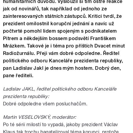
humanitárních důvodů. Vysloužil si tím ostré reakce
jak od novinářů, tak například od jednoho ze
zainteresovaných státních zástupců. Kritici tvrdí, že
prezident omilostnil korupční jednání a navíc už
počtvrté pomohl lidem spojeným s podnikatelem
Pitrem a někdejším bossem podsvětí Františkem
Mrázkem. Takové je i téma pro příštích Dvacet minut
Radiožurnálu. Přeji vám dobré odpoledne. Ředitel
politického odboru Kanceláře prezidenta republiky,
pan Ladislav Jakl je dnes mým hostem. Dobrý den,
pane řediteli.
Ladislav JAKL, ředitel politického odboru Kanceláře
prezidenta republiky:
Dobré odpoledne všem posluchačům.
Martin VESELOVSKÝ, moderátor:
Po té sérii milostí to vypadá, jakoby prezident Václav
Klaus tak trochu bagatelizoval téma korupci, protože