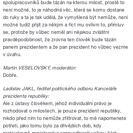
spolupracovníků bude tázán na kterou milost, prostě to
není možné, to je náhodná věc, která se komu dostane
do ruky a ta je tak udělá, že vymyšlená být nemůže, není
možné tudíž přijít za někým a říct mu ovlivni to, přimluv
se, protože by vůbec neměl ani nějakou zvláštní
pravděpodobnost, že zrovna ten člověk bude tázán
panem prezidentem a že pan prezident ho vůbec vezme
v úvahu.
Martin VESELOVSKÝ, moderátor:
Dobře.
Ladislav JAKL, ředitel politického odboru Kanceláře
prezidenta republiky:
Ale z ústavy člověkem, jehož individuální právo je
rozhodovat o milostech, je pouze prezident republiky,
nikdo před ním to nemůže zfiltrovat, to mě napomenete
potřetí, jako tomu bylo za dřívějších dob, kdy