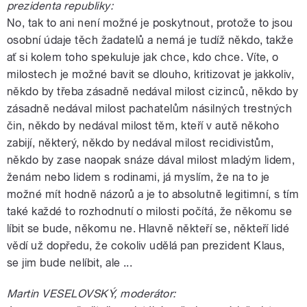
prezidenta republiky:
No, tak to ani není možné je poskytnout, protože to jsou
osobní údaje těch žadatelů a nemá je tudíž někdo, takže
ať si kolem toho spekuluje jak chce, kdo chce. Víte, o
milostech je možné bavit se dlouho, kritizovat je jakkoliv,
někdo by třeba zásadně nedával milost cizinců, někdo by
zásadně nedával milost pachatelům násilných trestných
čin, někdo by nedával milost těm, kteří v autě někoho
zabijí, některý, někdo by nedával milost recidivistům,
někdo by zase naopak snáze dával milost mladým lidem,
ženám nebo lidem s rodinami, já myslím, že na to je
možné mít hodně názorů a je to absolutně legitimní, s tím
také každé to rozhodnutí o milosti počítá, že někomu se
líbit se bude, někomu ne. Hlavně někteří se, někteří lidé
vědí už dopředu, že cokoliv udělá pan prezident Klaus,
se jim bude nelíbit, ale ...
Martin VESELOVSKÝ, moderátor: