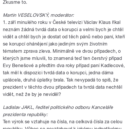
Zkusme to.
Martin VESELOVSKÝ, moderátor:
1. září minulého roku v České televizi Václav Klaus říkal
neznám žádná tvrdá data o korupci a velmi bych je chtěl
vidět a chtěl bych je dostat od těch pánů nebo paní, kteří
se korupcí ohánějení jako jediným svým životním
tématem zprava zleva. Minimálně ve dvou případech, o
kterých jsme mluvili, to znamená teď ten čerstvý případ
Evy Benešové a předtím dva roky případ paní Kadlecové,
tak měl k dispozici tvrdá data o korupci, jedna dáma
uplácela, druhá úplatky brala. Tak nevypadá to spíš, že
prezident v těchto dvou případech ta tvrdá data nechtěl
vidět, než že by je neviděl?
Ladislav JAKL, ředitel politického odboru Kanceláře
prezidenta republiky:
Ten výrok se vztahuje na čísla, na celková čísla za celou
republiku. Vůbec se nevztahoval k jakému jednotlivému