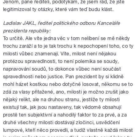
Jenom, pane řediteli, podotýkám, že jsem rád, že jste
legitimizoval ty otázky, které vám teď budu klást.
Ladislav JAKL, ředitel politického odboru Kanceláře
prezidenta republiky:
To určitě. Ale víte jedna věc v tom nelíbení se mě někdy
trochu zaráží a to je tak trochu k nepochopení toho, co ty
milosti vůbec znamenají. Víte, milost není nějakou
protézou spravedlnosti, to není polemika se soudy,
napravování soudů, to dokonce vůbec není součást
spravedlnosti nebo justice. Pan prezident by si klidně
mohl házet kostkou nebo dotyčné losovat, někomu se to
zdá za vlasy přitažené, ano, milosti je možno zrušit jako
nějaký relikt, ale na druhou stranu, jestliže ty milosti
existují tak, jak jsou nastaveny, tak vědomě obsahují
prostě ten subjektivní a nahodilý faktor to za prvé, a za
druhé všechny milosti dostávají zločinci, usvědčení
lumpové, kteří něco provedli, a tudíž vlastně každá milost