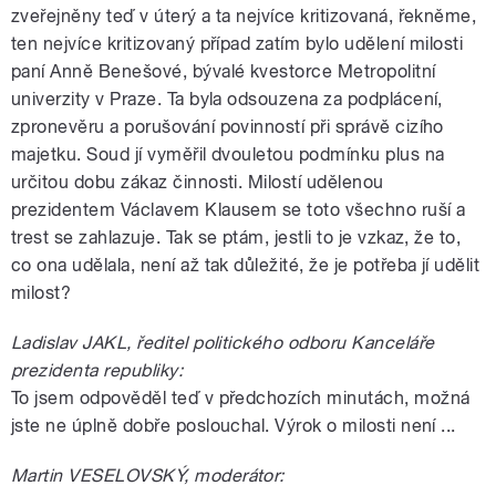
zveřejněny teď v úterý a ta nejvíce kritizovaná, řekněme,
ten nejvíce kritizovaný případ zatím bylo udělení milosti
paní Anně Benešové, bývalé kvestorce Metropolitní
univerzity v Praze. Ta byla odsouzena za podplácení,
zpronevěru a porušování povinností při správě cizího
majetku. Soud jí vyměřil dvouletou podmínku plus na
určitou dobu zákaz činnosti. Milostí udělenou
prezidentem Václavem Klausem se toto všechno ruší a
trest se zahlazuje. Tak se ptám, jestli to je vzkaz, že to,
co ona udělala, není až tak důležité, že je potřeba jí udělit
milost?
Ladislav JAKL, ředitel politického odboru Kanceláře
prezidenta republiky:
To jsem odpověděl teď v předchozích minutách, možná
jste ne úplně dobře poslouchal. Výrok o milosti není ...
Martin VESELOVSKÝ, moderátor: