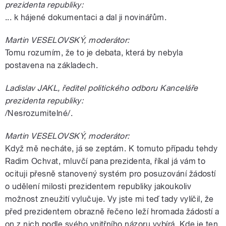
prezidenta republiky:
... k hájené dokumentaci a dal ji novinářům.
Martin VESELOVSKÝ, moderátor:
Tomu rozumím, že to je debata, která by nebyla
postavena na základech.
Ladislav JAKL, ředitel politického odboru Kanceláře
prezidenta republiky:
/Nesrozumitelné/.
Martin VESELOVSKÝ, moderátor:
Když mě necháte, já se zeptám. K tomuto případu tehdy
Radim Ochvat, mluvčí pana prezidenta, říkal já vám to
ocituji přesně stanovený systém pro posuzování žádostí
o udělení milosti prezidentem republiky jakoukoliv
možnost zneužití vylučuje. Vy jste mi teď tady vylíčil, že
před prezidentem obrazně řečeno leží hromada žádostí a
on z nich podle svého vnitřního názoru vybírá. Kde je ten