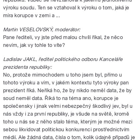
výroku soudu. Ten se vztahoval k výroku o tom, jaká je
míra korupce v zemi a ...
Martin VESELOVSKÝ, moderátor:
Pane řediteli, vy jste před malou chvílí říkal, že něco
nevím, jak vy tohle to víte?
Ladislav JAKL, ředitel politického odboru Kanceláře
prezidenta republiky:
No, protože mimochodem u toho jsem byl, přímo u
tohoto výroku a vím, v jakém kontextu tyto výroky pan
prezident říká. Neříká ho, že by nikdo neměl data, že by
soud neměl data. Říká to na téma ano, korupce je
společensky i jinak velmi nebezpečný škodlivý jev, byl u
nás vždy i za první republiky, je všude na světě, kromě
toho u nás se z něho stalo téma, kterým je možné mezi
sebou likvidovat politickou konkurenci prostřednictvím
médií. Ale žádná data, čísla o tom, kolik údajně případů je