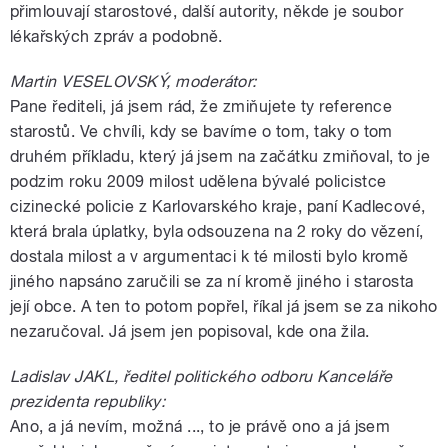
přimlouvají starostové, další autority, někde je soubor
lékařských zpráv a podobně.
Martin VESELOVSKÝ, moderátor:
Pane řediteli, já jsem rád, že zmiňujete ty reference
starostů. Ve chvíli, kdy se bavíme o tom, taky o tom
druhém příkladu, který já jsem na začátku zmiňoval, to je
podzim roku 2009 milost udělena bývalé policistce
cizinecké policie z Karlovarského kraje, paní Kadlecové,
která brala úplatky, byla odsouzena na 2 roky do vězení,
dostala milost a v argumentaci k té milosti bylo kromě
jiného napsáno zaručili se za ní kromě jiného i starosta
její obce. A ten to potom popřel, říkal já jsem se za nikoho
nezaručoval. Já jsem jen popisoval, kde ona žila.
Ladislav JAKL, ředitel politického odboru Kanceláře
prezidenta republiky:
Ano, a já nevím, možná ..., to je právě ono a já jsem