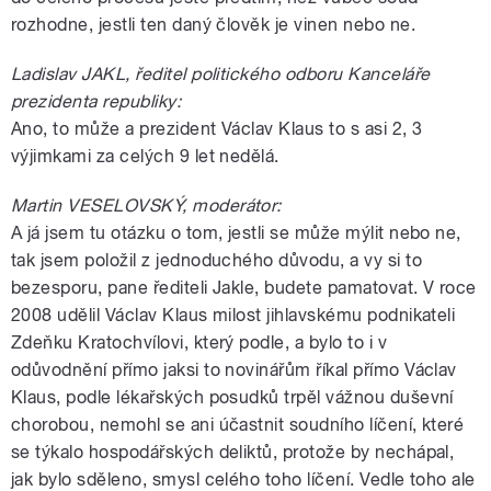
rozhodne, jestli ten daný člověk je vinen nebo ne.
Ladislav JAKL, ředitel politického odboru Kanceláře
prezidenta republiky:
Ano, to může a prezident Václav Klaus to s asi 2, 3
výjimkami za celých 9 let nedělá.
Martin VESELOVSKÝ, moderátor:
A já jsem tu otázku o tom, jestli se může mýlit nebo ne,
tak jsem položil z jednoduchého důvodu, a vy si to
bezesporu, pane řediteli Jakle, budete pamatovat. V roce
2008 udělil Václav Klaus milost jihlavskému podnikateli
Zdeňku Kratochvílovi, který podle, a bylo to i v
odůvodnění přímo jaksi to novinářům říkal přímo Václav
Klaus, podle lékařských posudků trpěl vážnou duševní
chorobou, nemohl se ani účastnit soudního líčení, které
se týkalo hospodářských deliktů, protože by nechápal,
jak bylo sděleno, smysl celého toho líčení. Vedle toho ale