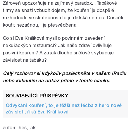
Zároveň upozorňuje na zajímavý paradox. „Tabákové
firmy se snaží vzbudit dojem, že kouření je dospělé
rozhodnutí, ve skutečnosti to je dětská nemoc. Dospělí
kouřit nezačnou,“ je přesvědčena.
Co si Eva Králíková myslí o povinném zavedení
nekuřáckých restaurací? Jak naše zdraví ovlivňuje
pasivní kouření? A za jak dlouho si člověk vybuduje
závislost na tabáku?
Celý rozhovor si kdykoliv poslechněte v našem
iRadiu
nebo kliknutím na odkaz přímo v tomto článku.
SOUVISEJÍCÍ PŘÍSPĚVKY
Odvykání kouření, to je těžší než léčba z heroinové
závisloti, říká Eva Králíková
autoři:
heš
,
als