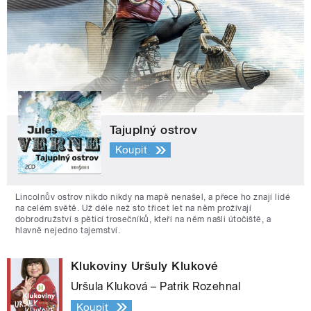
Tajuplný ostrov
Koupit
Lincolnův ostrov nikdo nikdy na mapě nenašel, a přece ho znají lidé
na celém světě. Už déle než sto třicet let na něm prožívají
dobrodružství s pěticí trosečníků, kteří na něm našli útočiště, a
hlavně nejedno tajemství.
Klukoviny Uršuly Klukové
Uršula Kluková – Patrik Rozehnal
Koupit