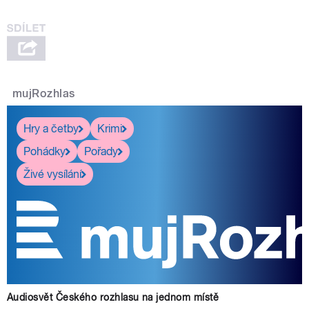
mujRozhlas
Hry a četby
Krimi
Pohádky
Pořady
Živé vysílání
Audiosvět Českého rozhlasu na jednom místě