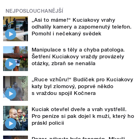
NEJPOSLOUCHANĚJŠÍ
„Asi to máme!“ Kuciakovy vrahy
odhalily kamery a zapomenutý telefon.
Pomohl i nečekaný svědek
Manipulace s těly a chyba patologa.
Šetření Kuciakovy vraždy provázely
otázky, zbraň se nenašla
„Ruce vzhůru!“ Budíček pro Kuciakovy
katy byl zlomový, poprvé někdo
s vraždou spojil Kočnera
Kuciak otevřel dveře a vrah vystřelil.
Pro peníze si pak dojel k muži, který ho
práskl policii