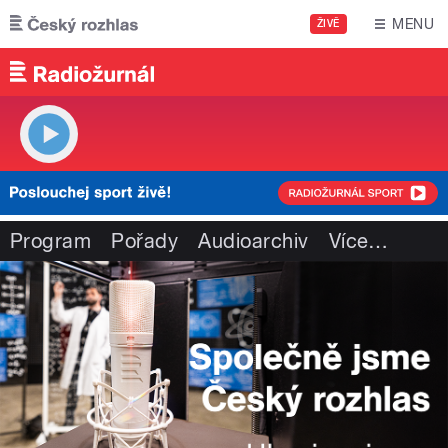
Přejít k hlavnímu obsahu
MENU
ŽIVĚ
Program
Pořady
Audioarchiv
Více
…