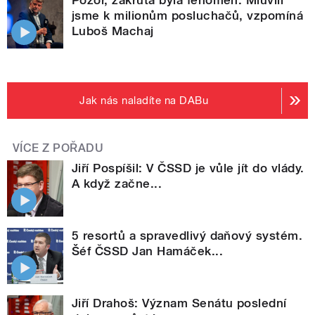
Pozor, zákruta byla fenomén. Mluvili
jsme k milionům posluchačů, vzpomíná
Luboš Machaj
Jak nás naladíte na DABu
VÍCE Z POŘADU
Jiří Pospíšil: V ČSSD je vůle jít do vlády.
A když začne...
5 resortů a spravedlivý daňový systém.
Šéf ČSSD Jan Hamáček...
Jiří Drahoš: Význam Senátu poslední