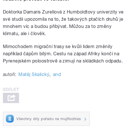
Doktorka Damaris Zurellová z Humboldtovy univerzity ve
své studii upozornila na to, že takových ptačích druhů je
mnohem víc a budou přibývat. Můžou za to změny
klimatu, ale i člověk.
Mimochodem migrační trasy se kvůli lidem změnily
například čápům bílým. Cestu na západ Afriky končí na
Pyrenejském poloostrově a zimují na skládkách odpadu.
autoři:
Matěj Skalický
,
and
Všechny díly pořadu na mujRozhlas