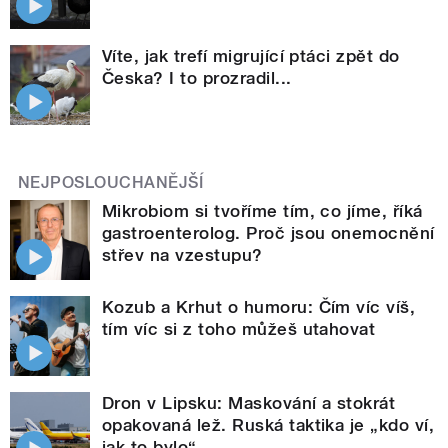
Víte, jak trefí migrující ptáci zpět do
Česka? I to prozradil...
NEJPOSLOUCHANĚJŠÍ
Mikrobiom si tvoříme tím, co jíme, říká
gastroenterolog. Proč jsou onemocnění
střev na vzestupu?
Kozub a Krhut o humoru: Čím víc víš,
tím víc si z toho můžeš utahovat
Dron v Lipsku: Maskování a stokrát
opakovaná lež. Ruská taktika je „kdo ví,
jak to bylo“