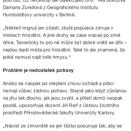
jsou blíž. Už necestují tak daleko jako dřív,“ říká doktorka
Damaris Zurellová z Geografického Institutu
Humboldtovy univerzity v Berlíně.
„Někteří migrují jen zčásti, zbylá populace zimuje v
místech hnízdění. A jiné druhy se zase vracejí po zimě
dříve. Teoreticky to pro ně může být dobré vrátit se dřív –
najdou lepší místa pro hnízdění. Také to ale znamená, že
ještě nemusí najít tolik hmyzu.“
Problém je nedostatek potravy
Anebo se naopak po oteplení znovu ochladí a ptáci
nemají vůbec žádnou potravu. Stejně jako když zůstanou
na jihu tak dlouho, jak jsou zvyklí, a přiletí domů naopak
pozdě, upozorňuje docent Jiří Reif z Ústavu životního
prostředí Přírodovědecké fakulty Univerzity Karlovy.
„Návrat ze zimoviště se jen těžko posunuje tak, aby se