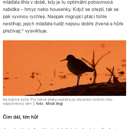
mláďata líhla v době, kdy je tu optimální potravinová
nabídka – hmyz nebo housenky. Když se oteplí, tak se
pak vyvinou rychleji. Naopak migrující ptáci tohle
nestíhají, jejich mláďata tudíž nejsou dobře živená a hůře
přežívají,“ vysvětluje.
Na bažině svítá. Pro tažné ptáky,nastává po dlouhém nočním letu
odpočinkový den
|
foto:
Miloš Vogl
Čím dál, tím hůř