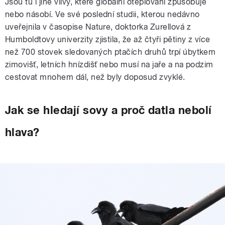
Jsou tu i jiné vlivy, které globální oteplování způsobuje
nebo násobí. Ve své poslední studii, kterou nedávno
uveřejnila v časopise Nature, doktorka Zurellová z
Humboldtovy univerzity zjistila, že až čtyři pětiny z více
než 700 stovek sledovaných ptačích druhů trpí úbytkem
zimovišť, letních hnízdišť nebo musí na jaře a na podzim
cestovat mnohem dál, než byly doposud zvyklé.
Jak se hledají sovy a proč datla nebolí
hlava?