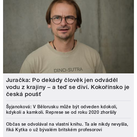
Juračka: Po dekády člověk jen odváděl
vodu z krajiny – a teď se diví. Kokořínsko je
česká poušť
Šyjanoková: V Bělorusku může být odveden kdokoli,
kdykoli a kamkoli. Represe se od roku 2020 zhoršily
Občas se odvolával na vlastní knihu. Ta ale nikdy nevyšla,
říká Kytka o už bývalém britském profesorovi