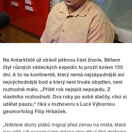
Na Antarktidě už strávil pěknou část života. Během
čtyř různých vědeckých expedic tu prožil kolem 150
dní. A to na kontinentě, který nemá nejzápadnější ani
nejvýchodnější bod a který není trvale obydlen, není
rozhodně málo. „Příští rok nejspíš nepojedu. Z
vlastního rozhodnutí. Dva roky po sobě stačily, chci si
udělat pauzu,“ říká v rozhovoru s Lucií Výbornou
geomorfolog Filip Hrbáček.
„Některé druhy ptáků migrují před zimou na místa, která