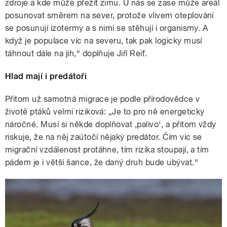
zdroje a kde může přežít zimu. U nás se zase může areál
posunovat směrem na sever, protože vlivem oteplování
se posunují izotermy a s nimi se stěhují i organismy. A
když je populace víc na severu, tak pak logicky musí
táhnout dále na jih,“ doplňuje Jiří Reif.
Hlad mají i predátoři
Přitom už samotná migrace je podle přírodovědce v
životě ptáků velmi riziková: „Je to pro ně energeticky
náročné. Musí si někde doplňovat ‚palivo‘, a přitom vždy
riskuje, že na něj zaútočí nějaký predátor. Čím víc se
migrační vzdálenost protáhne, tím rizika stoupají, a tím
pádem je i větší šance, že daný druh bude ubývat.“