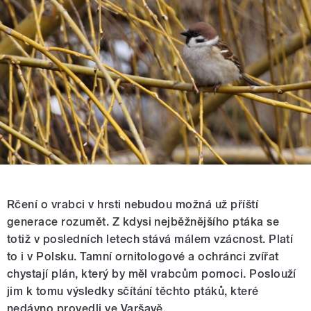
Rčení o vrabci v hrsti nebudou možná už příští
generace rozumět. Z kdysi nejběžnějšího ptáka se
totiž v posledních letech stává málem vzácnost. Platí
to i v Polsku. Tamní ornitologové a ochránci zvířat
chystají plán, který by měl vrabcům pomoci. Poslouží
jim k tomu výsledky sčítání těchto ptáků, které
nedávno provedli ve Varšavě.