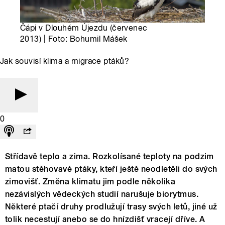
Čápi v Dlouhém Újezdu (červenec
2013) | Foto: Bohumil Mášek
Jak souvisí klima a migrace ptáků?
0
Střídavě teplo a zima. Rozkolísané teploty na podzim
matou stěhovavé ptáky, kteří ještě neodletěli do svých
zimovišť. Změna klimatu jim podle několika
nezávislých vědeckých studií narušuje biorytmus.
Některé ptačí druhy prodlužují trasy svých letů, jiné už
tolik necestují anebo se do hnízdišť vracejí dříve. A