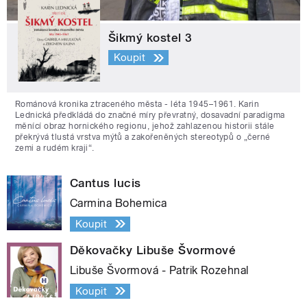
Šikmý kostel 3
Koupit
Románová kronika ztraceného města - léta 1945–1961. Karin
Lednická předkládá do značné míry převratný, dosavadní paradigma
měnící obraz hornického regionu, jehož zahlazenou historii stále
překrývá tlustá vrstva mýtů a zakořeněných stereotypů o „černé
zemi a rudém kraji“.
Cantus lucis
Carmina Bohemica
Koupit
Děkovačky Libuše Švormové
Libuše Švormová - Patrik Rozehnal
Koupit