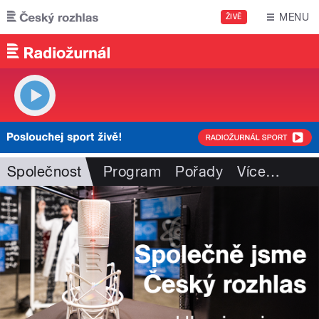
Přejít k hlavnímu obsahu
MENU
ŽIVĚ
Společnost
Program
Pořady
Více
…