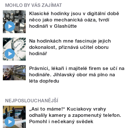
MOHLO BY VÁS ZAJÍMAT
Klasické hodinky jsou v digitální době
něco jako mechanická oáza, tvrdí
hodináři v Glashütte
Na hodinkách mne fascinuje jejich
dokonalost, přiznává učitel oboru
hodinář
Právníci, lékaři i majitelé firem se učí na
hodináře. Jihlavský obor má plno na
léta dopředu
NEJPOSLOUCHANĚJŠÍ
„Asi to máme!“ Kuciakovy vrahy
odhalily kamery a zapomenutý telefon.
Pomohl i nečekaný svědek