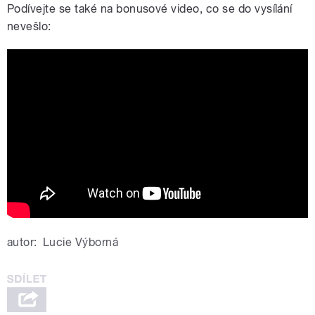
Podívejte se také na bonusové video, co se do vysílání
nevešlo:
BONUS | Hodinář Luděk Seryn o tom,
jak vymýšlí nová slova
autor:
Lucie Výborná