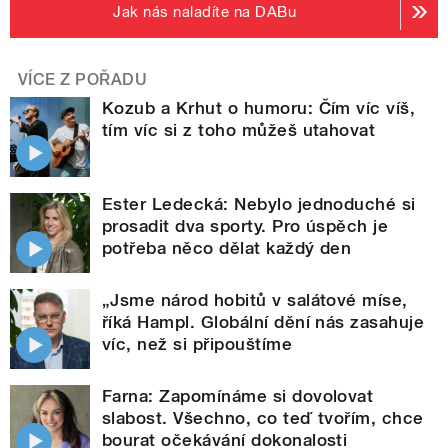
Jak nás naladíte na DABu
VÍCE Z POŘADU
Kozub a Krhut o humoru: Čím víc víš,
tím víc si z toho můžeš utahovat
Ester Ledecká: Nebylo jednoduché si
prosadit dva sporty. Pro úspěch je
potřeba něco dělat každý den
„Jsme národ hobitů v salátové míse,
říká Hampl. Globální dění nás zasahuje
víc, než si připouštíme
Farna: Zapomínáme si dovolovat
slabost. Všechno, co teď tvořím, chce
bourat očekávání dokonalosti