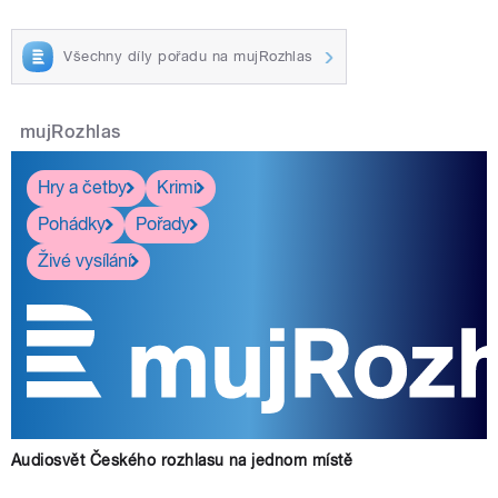
Všechny díly pořadu na mujRozhlas
mujRozhlas
Hry a četby
Krimi
Pohádky
Pořady
Živé vysílání
Audiosvět Českého rozhlasu na jednom místě