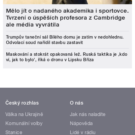
Mělo jít o nadaného akademika i sportovce.
Tvrzení o úspěších profesora z Cambridge
ale média vyvrátila
Trumpův taneční sál Bílého domu je zatím v nedohlednu.
Odvolací soud nařídil stavbu zastavit
Maskování a stokrát opakovaná lež. Ruská taktika je ‚kdo
ví, jak to bylo‘, říká o dronu v Lipsku Bříza
Český rozhlas
O nás
Válka na Ukrajině
Jak nás naladíte
Komunální volby
Nápověda
Stanice
Lidé v rádiu