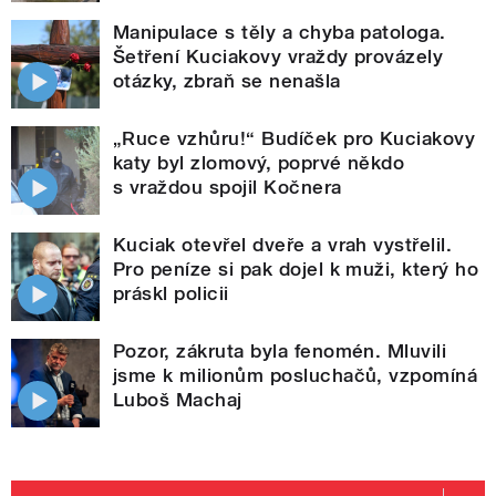
Manipulace s těly a chyba patologa.
Šetření Kuciakovy vraždy provázely
otázky, zbraň se nenašla
„Ruce vzhůru!“ Budíček pro Kuciakovy
katy byl zlomový, poprvé někdo
s vraždou spojil Kočnera
Kuciak otevřel dveře a vrah vystřelil.
Pro peníze si pak dojel k muži, který ho
práskl policii
Pozor, zákruta byla fenomén. Mluvili
jsme k milionům posluchačů, vzpomíná
Luboš Machaj