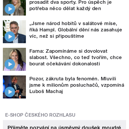
prosadit dva sporty. Pro úspěch je
potřeba něco dělat každý den
„Jsme národ hobitů v salátové míse,
říká Hampl. Globální dění nás zasahuje
víc, než si připouštíme
Farna: Zapomínáme si dovolovat
slabost. Všechno, co teď tvořím, chce
bourat očekávání dokonalosti
Pozor, zákruta byla fenomén. Mluvili
jsme k milionům posluchačů, vzpomíná
Luboš Machaj
E-SHOP ČESKÉHO ROZHLASU
Přijměte pozvání na úsměvný doušek moudré