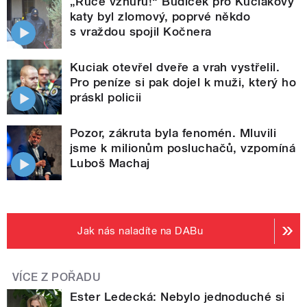
„Ruce vzhůru!“ Budíček pro Kuciakovy
katy byl zlomový, poprvé někdo
s vraždou spojil Kočnera
Kuciak otevřel dveře a vrah vystřelil.
Pro peníze si pak dojel k muži, který ho
práskl policii
Pozor, zákruta byla fenomén. Mluvili
jsme k milionům posluchačů, vzpomíná
Luboš Machaj
Jak nás naladíte na DABu
VÍCE Z POŘADU
Ester Ledecká: Nebylo jednoduché si