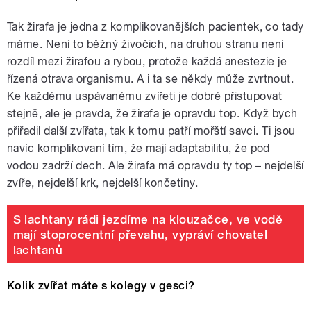
Tak žirafa je jedna z komplikovanějších pacientek, co tady
máme. Není to běžný živočich, na druhou stranu není
rozdíl mezi žirafou a rybou, protože každá anestezie je
řízená otrava organismu. A i ta se někdy může zvrtnout.
Ke každému uspávanému zvířeti je dobré přistupovat
stejně, ale je pravda, že žirafa je opravdu top. Když bych
přiřadil další zvířata, tak k tomu patří mořští savci. Ti jsou
navíc komplikovaní tím, že mají adaptabilitu, že pod
vodou zadrží dech. Ale žirafa má opravdu ty top – nejdelší
zvíře, nejdelší krk, nejdelší končetiny.
S lachtany rádi jezdíme na klouzačce, ve vodě
mají stoprocentní převahu, vypráví chovatel
lachtanů
Kolik zvířat máte s kolegy v gesci?