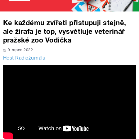
Ke každému zvířeti přistupuji stejně,
ale žirafa je top, vysvětluje veterinář
pražské zoo Vodička
9. srpen 2022
Host Radiožurnálu