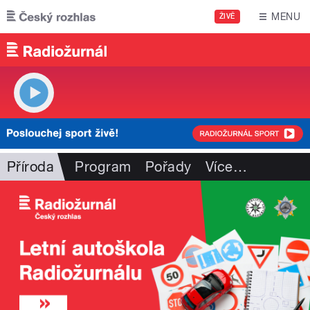
Přejít k hlavnímu obsahu
MENU
ŽIVĚ
Příroda
Program
Pořady
Více
…