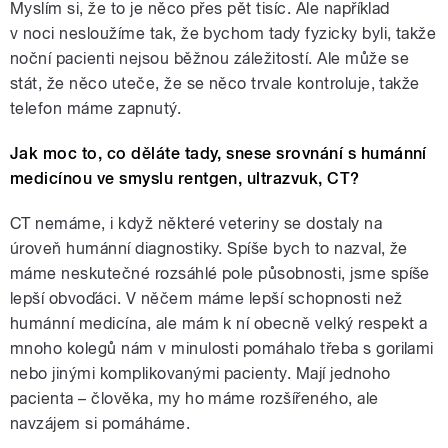
Myslím si, že to je něco přes pět tisíc. Ale například
v noci nesloužíme tak, že bychom tady fyzicky byli, takže
noční pacienti nejsou běžnou záležitostí. Ale může se
stát, že něco uteče, že se něco trvale kontroluje, takže
telefon máme zapnutý.
Jak moc to, co děláte tady, snese srovnání s humánní
medicínou ve smyslu rentgen, ultrazvuk, CT?
CT nemáme, i když některé veteriny se dostaly na
úroveň humánní diagnostiky. Spíše bych to nazval, že
máme neskutečné rozsáhlé pole působnosti, jsme spíše
lepší obvoďáci. V něčem máme lepší schopnosti než
humánní medicína, ale mám k ní obecně velký respekt a
mnoho kolegů nám v minulosti pomáhalo třeba s gorilami
nebo jinými komplikovanými pacienty. Mají jednoho
pacienta – člověka, my ho máme rozšířeného, ale
navzájem si pomáháme.