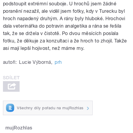
podstoupit extrémní souboje. U hrochů jsem žádné
poranění nezažil, ale viděl jsem fotky, kdy v Turecku byl
hroch napadený druhým. A rány byly hluboké. Hrochovi
dala veterinářka do potravin analgetika a rána se řešila
tak, že se držela v čistotě. Po dvou měsících poslala
fotku, že děkuje za konzultaci a že hroch to zhojil. Takže
asi mají lepší hojivost, než máme my.
autoři:
Lucie Výborná
,
prh
Všechny díly pořadu na mujRozhlas
mujRozhlas