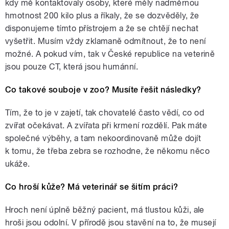
kdy mě kontaktovaly osoby, které měly nadměrnou
hmotnost 200 kilo plus a říkaly, že se dozvěděly, že
disponujeme tímto přístrojem a že se chtějí nechat
vyšetřit. Musím vždy zklamaně odmítnout, že to není
možné. A pokud vím, tak v České republice na veterině
jsou pouze CT, která jsou humánní.
Co takové souboje v zoo? Musíte řešit následky?
Tím, že to je v zajetí, tak chovatelé často vědí, co od
zvířat očekávat. A zvířata při krmení rozdělí. Pak máte
společné výběhy, a tam nekoordinovaně může dojít
k tomu, že třeba zebra se rozhodne, že někomu něco
ukáže.
Co hroší kůže? Má veterinář se šitím práci?
Hroch není úplně běžný pacient, má tlustou kůži, ale
hroši jsou odolní. V přírodě jsou stavění na to, že musejí