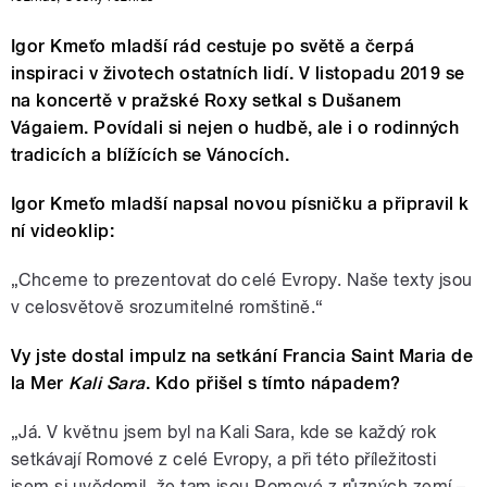
Igor Kmeťo mladší rád cestuje po světě a čerpá
inspiraci v životech ostatních lidí. V listopadu 2019 se
na koncertě v pražské Roxy setkal s Dušanem
Vágaiem. Povídali si nejen o hudbě, ale i o rodinných
tradicích a blížících se Vánocích.
Igor Kmeťo mladší napsal novou písničku a připravil k
ní videoklip:
„Chceme to prezentovat do celé Evropy. Naše texty jsou
v celosvětově srozumitelné romštině.“
Vy jste dostal impulz na setkání Francia Saint Maria de
la Mer
Kali Sara
. Kdo přišel s tímto nápadem?
„Já. V květnu jsem byl na Kali Sara, kde se každý rok
setkávají Romové z celé Evropy, a při této příležitosti
jsem si uvědomil, že tam jsou Romové z různých zemí –