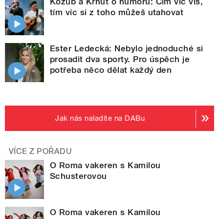
Kozub a Krhut o humoru: Čím víc víš,
tím víc si z toho můžeš utahovat
Ester Ledecká: Nebylo jednoduché si
prosadit dva sporty. Pro úspěch je
potřeba něco dělat každý den
Jak nás naladíte na DABu
VÍCE Z POŘADU
O Roma vakeren s Kamilou
Schusterovou
O Roma vakeren s Kamilou