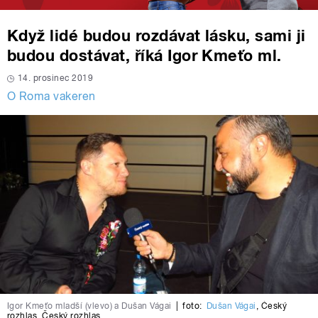
Když lidé budou rozdávat lásku, sami ji
budou dostávat, říká Igor Kmeťo ml.
14. prosinec 2019
O Roma vakeren
Igor Kmeťo mladší (vlevo) a Dušan Vágai
|
foto:
Dušan Vágai
,
Český
rozhlas
,
Český rozhlas