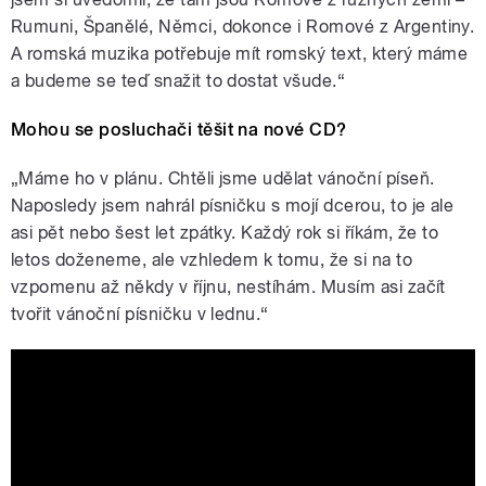
Rumuni, Španělé, Němci, dokonce i Romové z Argentiny.
A romská muzika potřebuje mít romský text, který máme
a budeme se teď snažit to dostat všude.“
Mohou se posluchači těšit na nové CD?
„Máme ho v plánu. Chtěli jsme udělat vánoční píseň.
Naposledy jsem nahrál písničku s mojí dcerou, to je ale
asi pět nebo šest let zpátky. Každý rok si říkám, že to
letos doženeme, ale vzhledem k tomu, že si na to
vzpomenu až někdy v říjnu, nestíhám. Musím asi začít
tvořit vánoční písničku v lednu.“
Igor Kmeťo ft. Rebecca Kmeťová -
Vianočny Song |OFFICIAL VIDEO|