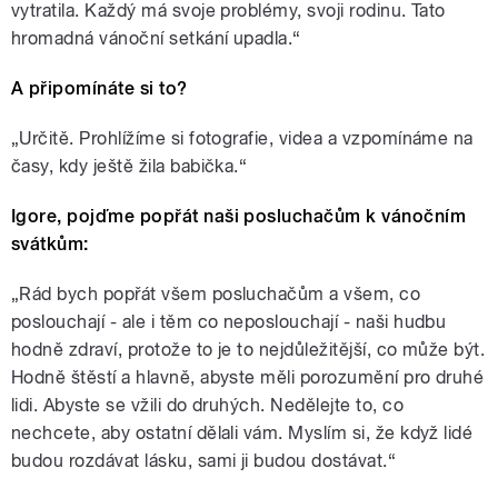
vytratila. Každý má svoje problémy, svoji rodinu. Tato
hromadná vánoční setkání upadla.“
A připomínáte si to?
„Určitě. Prohlížíme si fotografie, videa a vzpomínáme na
časy, kdy ještě žila babička.“
Igore, pojďme popřát naši posluchačům k vánočním
svátkům:
„Rád bych popřát všem posluchačům a všem, co
poslouchají - ale i těm co neposlouchají - naši hudbu
hodně zdraví, protože to je to nejdůležitější, co může být.
Hodně štěstí a hlavně, abyste měli porozumění pro druhé
lidi. Abyste se vžili do druhých. Nedělejte to, co
nechcete, aby ostatní dělali vám. Myslím si, že když lidé
budou rozdávat lásku, sami ji budou dostávat.“