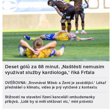
Deset gólů za 68 minut. ,Naštěstí nemusím
využívat služby kardiologa,‘ říká Frťala
OVĚŘOVNA: ‚Srovnávat Měsíc a Zemi je zavádějící.‘ Lékař
přednášel o klimatu, video je prý vytržené z kontextu
Stížností na stavební řízení kanceláři ombudsmanky
přibývá. ‚Lidé by si měli stěžovat víc,‘ míní právníci