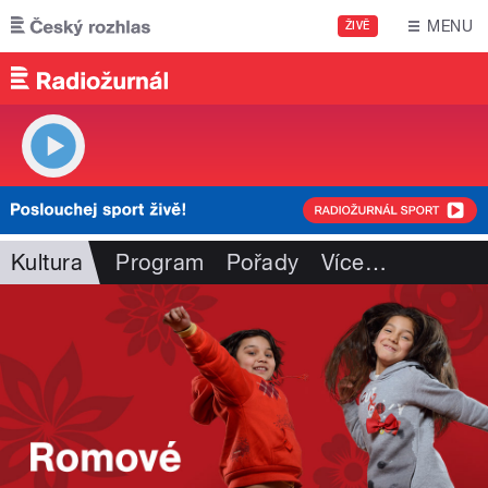
Přejít k hlavnímu obsahu
MENU
ŽIVĚ
Kultura
Program
Pořady
Více
…