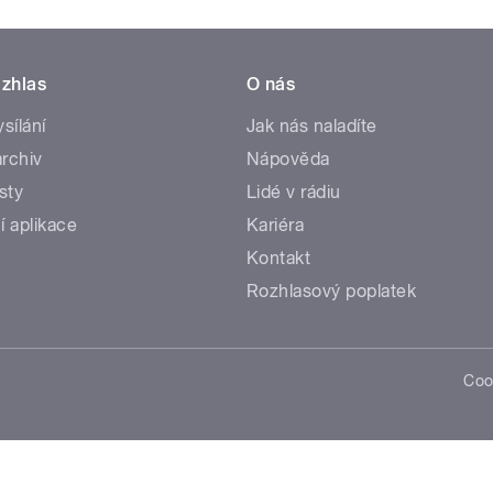
zhlas
O nás
ysílání
Jak nás naladíte
rchiv
Nápověda
sty
Lidé v rádiu
í aplikace
Kariéra
Kontakt
Rozhlasový poplatek
Coo