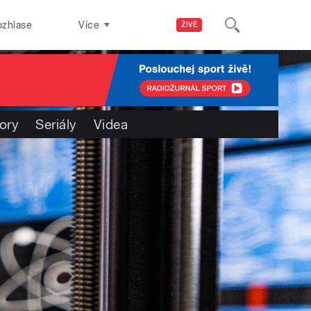
ozhlase
Více
ŽIVĚ
ory
Seriály
Videa