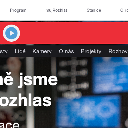
Program
mujRozhlas
Stanice
O r
isty
Lidé
Kamery
O nás
Projekty
Rozhov