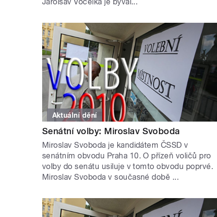
Jarolsav Vocelka je býval...
Aktuální dění
Senátní volby: Miroslav Svoboda
Miroslav Svoboda je kandidátem ČSSD v
senátním obvodu Praha 10. O přízeň voličů pro
volby do senátu usiluje v tomto obvodu poprvé.
Miroslav Svoboda v současné době ...