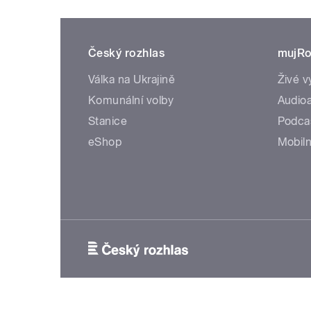
Český rozhlas
mujRo
Válka na Ukrajině
Živé v
Komunální volby
Audioa
Stanice
Podca
eShop
Mobiln