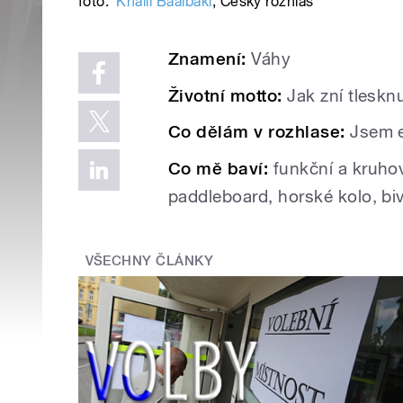
foto:
Khalil Baalbaki
,
Český rozhlas
Znamení:
Váhy
Životní motto:
Jak zní tlesknu
Co dělám v rozhlase:
Jsem e
Co mě baví:
funkční a kruhový
paddleboard, horské kolo, biv
VŠECHNY ČLÁNKY