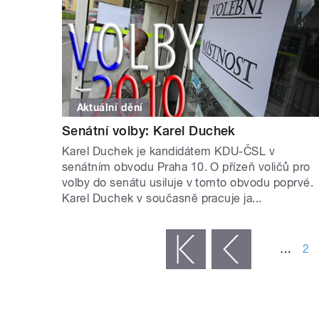
Aktuální dění
Senátní volby: Karel Duchek
Karel Duchek je kandidátem KDU-ČSL v
senátním obvodu Praha 10. O přízeň voličů pro
volby do senátu usiluje v tomto obvodu poprvé.
Karel Duchek v současně pracuje ja...
STRÁNKY
…
2
« první
‹ předchozí