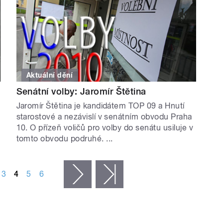
Aktuální dění
Senátní volby: Jaromír Štětina
Jaromír Štětina je kandidátem TOP 09 a Hnutí
starostové a nezávislí v senátním obvodu Praha
10. O přízeň voličů pro volby do senátu usiluje v
tomto obvodu podruhé. ...
3
4
5
6
následující ›
poslední »