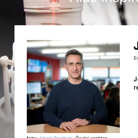
E
J
r