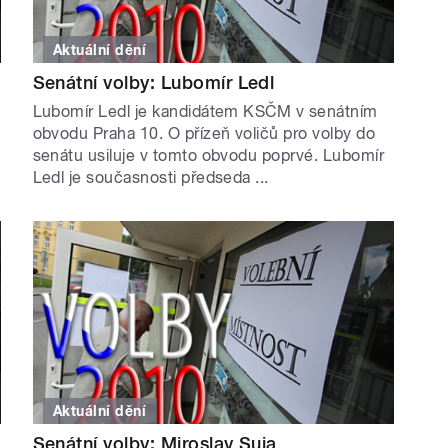
Aktuální dění
Senátní volby: Lubomír Ledl
Lubomír Ledl je kandidátem KSČM v senátním
obvodu Praha 10. O přízeň voličů pro volby do
senátu usiluje v tomto obvodu poprvé. Lubomír
Ledl je současnosti předseda ...
Aktuální dění
Senátní volby: Miroslav Suja