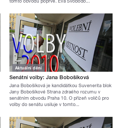
tomto obvodu poprvé. Eva Svobodo...
Aktuální dění
Senátní volby: Jana Bobošíková
Jana Bobošíková je kandidátkou Suvenerita blok
Jany Bobošíkové Strana zdraého rozumu v
senátním obvodu Praha 10. O přízeň voličů pro
volby do senátu usiluje v tomto...