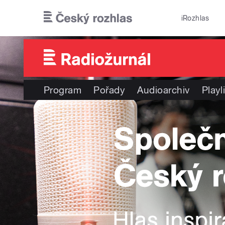
Přejít k hlavnímu obsahu
iRozhlas
Program
Pořady
Audioarchiv
Playl