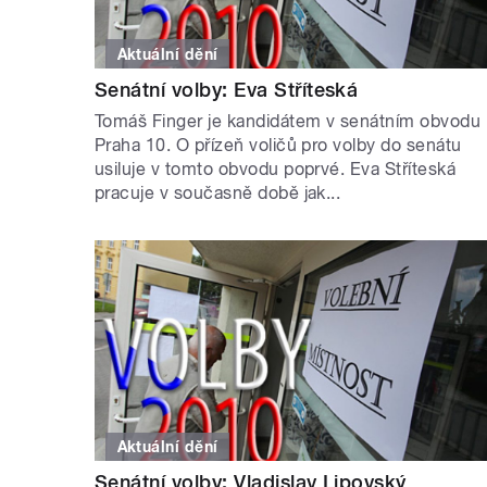
Aktuální dění
Senátní volby: Eva Stříteská
Tomáš Finger je kandidátem v senátním obvodu
Praha 10. O přízeň voličů pro volby do senátu
usiluje v tomto obvodu poprvé. Eva Stříteská
pracuje v současně době jak...
Aktuální dění
Senátní volby: Vladislav Lipovský