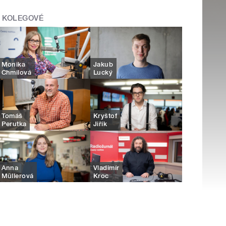
KOLEGOVÉ
Monika
Jakub
Chmilová
Lucký
Tomáš
Kryštof
Perutka
Jiřík
Anna
Vladimír
Müllerová
Kroc