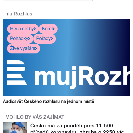
mujRozhlas
Hry a četby
Krimi
Pohádky
Pořady
Živé vysílání
Audiosvět Českého rozhlasu na jednom místě
MOHLO BY VÁS ZAJÍMAT
Česko má za pondělí přes 11 500
případů koronaviru, zhruba o 2250 víc