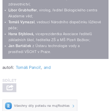
zdravotnictví;
Libor Grubhoffer
, virolog, ředitel Biologického centra
Akademie věd;
Tomáš Vymazal
, vedoucí Národního dispečinku lůžkové
péče;
Hana Stýblová,
viceprezidentka Asociace ředitelů
základních škol, ředitelka ZŠ a MŠ Plzeň Božkov;
Jan Bartáček
z Ústavu technologie vody a
prostředí VŠCHT v Praze.
autoři:
Tomáš Pancíř
,
and
Všechny díly pořadu na mujRozhlas