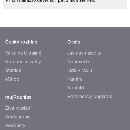
v moři nakazilo devět lidí, pět z nich zemřelo
Český rozhlas
O nás
Válka na Ukrajině
Jak nás naladíte
Komunální volby
Nápověda
Stanice
Lidé v rádiu
eShop
Kariéra
Kontakt
Rozhlasový poplatek
mujRozhlas
Živé vysílání
Audioarchiv
Podcasty