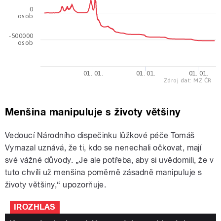
0
osob
-500000
osob
01. 01.
01. 01.
01. 01.
Zdroj dat: MZ ČR
Menšina manipuluje s životy většiny
Vedoucí Národního dispečinku lůžkové péče Tomáš
Vymazal uznává, že
ti, kdo se nenechali očkovat, mají
své vážné důvody. „Je ale potřeba, aby si uvědomili, že v
tuto chvíli už menšina poměrně zásadně manipuluje s
životy většiny,“ upozorňuje.
IROZHLAS