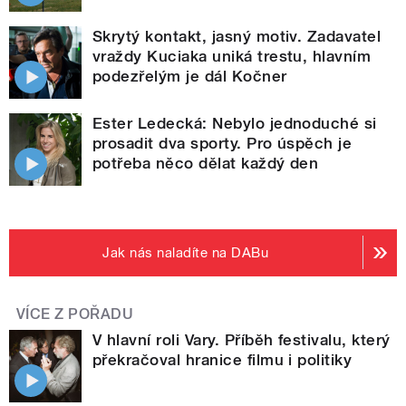
Skrytý kontakt, jasný motiv. Zadavatel
vraždy Kuciaka uniká trestu, hlavním
podezřelým je dál Kočner
Ester Ledecká: Nebylo jednoduché si
prosadit dva sporty. Pro úspěch je
potřeba něco dělat každý den
Jak nás naladíte na DABu
VÍCE Z POŘADU
V hlavní roli Vary. Příběh festivalu, který
překračoval hranice filmu i politiky