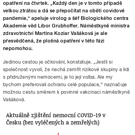
opatření na čtvrtek. „Každý den je v tomto případě
velkou ztrátou a dá se přepočítat na oběti covidové
pandemie,“ apeluje virolog a šéf Biologického centra
Akademie věd Libor Grubhoffer. Náměstkyně ministra
zdravotnictví Martina Koziar Vašáková je ale
přesvědčená, že plošná opatření v této fázi
nepomohou.
Jedinou cestou je očkování, konstatuje.
„Jestli si
společnost vyvolí, že nechá zemřít rizikové skupiny a lidi
s přidruženými nemocemi, je to její volba. Ale my
bychom preferovali ochranu celé populace,“ naznačuje
možnou cestu směrem k povinné vakcinaci náměstkyně
Vašáková.
Aktuálně zjištění nemocní COVID-19 v
Česku (bez vyléčených a zemřelých)