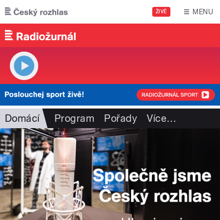
Přejít k hlavnímu obsahu
MENU
ŽIVĚ
Domácí
Program
Pořady
Více
…