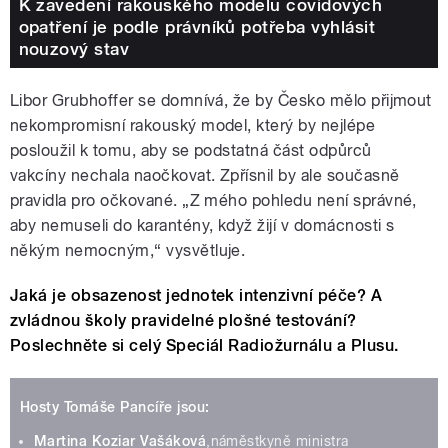
K zavedení rakouského modelu covidových
opatření je podle právníků potřeba vyhlásit
nouzový stav
Libor Grubhoffer se domnívá, že by Česko mělo přijmout
nekompromisní rakouský model, který by nejlépe
posloužil k tomu, aby se podstatná část odpůrců
vakcíny nechala naočkovat. Z
přísnil by ale současně
pravidla pro očkované. „Z mého pohledu není správné,
aby nemuseli do karantény, když žijí v domácnosti s
někým nemocným,“ vysvětluje.
Jaká je obsazenost jednotek intenzivní péče? A
zvládnou školy pravidelné plošné testování?
Poslechněte si celý Speciál Radiožurnálu a Plusu.
Hosty Tomáše Pancíře jsou:
Martina Koziar Vašáková
,náměstkyně ministra