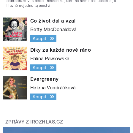
dobrodružství s pěticí trosečníků, kteří na něm našli útočiště, a
hlavně nejedno tajemství.
Co život dal a vzal
Betty MacDonaldová
Koupit
Díky za každé nové ráno
Halina Pawlowská
Koupit
Evergreeny
Helena Vondráčková
Koupit
ZPRÁVY Z IROZHLAS.CZ