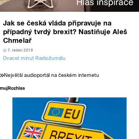
Jak se česká vláda připravuje na
případný tvrdý brexit? Nastiňuje Aleš
Chmelař
7. leden 2019
Dvacet minut Radiožurnálu
Největší audioportál na českém internetu