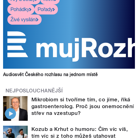
Pohádky
Pořady
Živé vysílání
Audiosvět Českého rozhlasu na jednom místě
NEJPOSLOUCHANĚJŠÍ
Mikrobiom si tvoříme tím, co jíme, říká
gastroenterolog. Proč jsou onemocnění
střev na vzestupu?
Kozub a Krhut o humoru: Čím víc víš,
tím víc si z toho můžeš utahovat