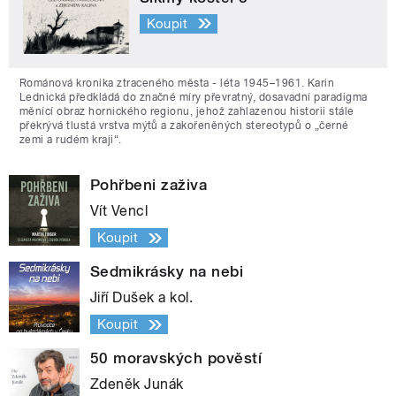
Koupit
Románová kronika ztraceného města - léta 1945–1961. Karin
Lednická předkládá do značné míry převratný, dosavadní paradigma
měnící obraz hornického regionu, jehož zahlazenou historii stále
překrývá tlustá vrstva mýtů a zakořeněných stereotypů o „černé
zemi a rudém kraji“.
Pohřbeni zaživa
Vít Vencl
Koupit
Sedmikrásky na nebi
Jiří Dušek a kol.
Koupit
50 moravských pověstí
Zdeněk Junák