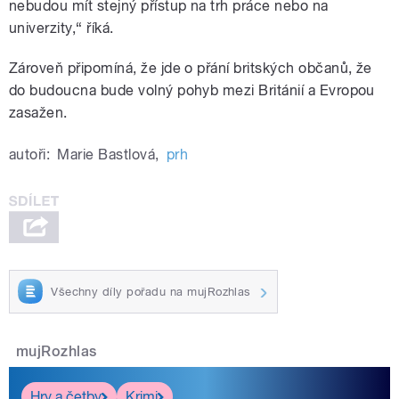
nebudou mít stejný přístup na trh práce nebo na
univerzity,“ říká.
Zároveň připomíná, že jde o přání britských občanů, že
do budoucna bude volný pohyb mezi Británií a Evropou
zasažen.
autoři:
Marie Bastlová
,
prh
Všechny díly pořadu na mujRozhlas
mujRozhlas
Hry a četby
Krimi