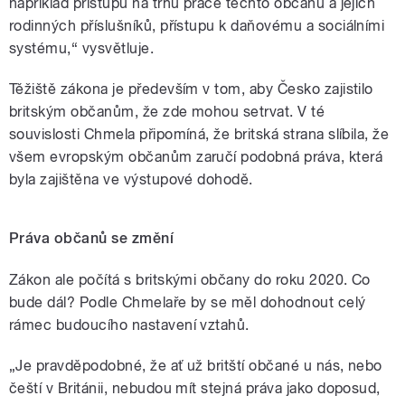
například přístupu na trhu práce těchto občanů a jejich
rodinných příslušníků, přístupu k daňovému a sociálními
systému,“ vysvětluje.
Těžiště zákona je především v tom, aby Česko zajistilo
britským občanům, že zde mohou setrvat. V té
souvislosti Chmela připomíná, že britská strana slíbila, že
všem evropským občanům zaručí podobná práva, která
byla zajištěna ve výstupové dohodě.
Práva občanů se změní
Zákon ale počítá s britskými občany do roku 2020. Co
bude dál? Podle Chmelaře by se měl dohodnout celý
rámec budoucího nastavení vztahů.
„Je pravděpodobné, že ať už britští občané u nás, nebo
čeští v Británii, nebudou mít stejná práva jako doposud,