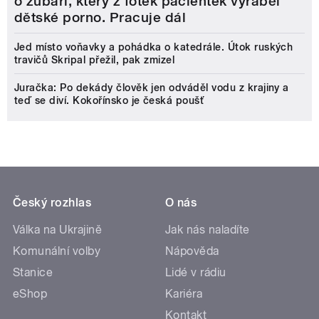
o zubaři, který z fotek pacientek vyráběl
dětské porno. Pracuje dál
Jed místo voňavky a pohádka o katedrále. Útok ruských
travičů Skripal přežil, pak zmizel
Juračka: Po dekády člověk jen odváděl vodu z krajiny a
teď se diví. Kokořínsko je česká poušť
Český rozhlas
O nás
Válka na Ukrajině
Jak nás naladíte
Komunální volby
Nápověda
Stanice
Lidé v rádiu
eShop
Kariéra
Kontakt