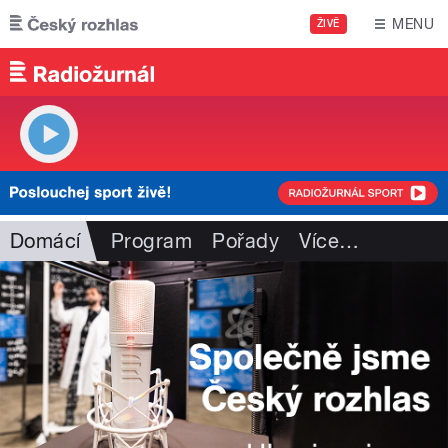
Přejít k hlavnímu obsahu
MENU
ŽIVĚ
Domácí
Program
Pořady
Více
…