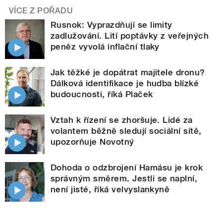
VÍCE Z POŘADU
Rusnok: Vyprazdňují se limity
zadlužování. Lití poptávky z veřejných
peněz vyvolá inflační tlaky
Jak těžké je dopátrat majitele dronu?
Dálková identifikace je hudba blízké
budoucnosti, říká Plaček
Vztah k řízení se zhoršuje. Lidé za
volantem běžně sledují sociální sítě,
upozorňuje Novotný
Dohoda o odzbrojení Hamásu je krok
správným směrem. Jestli se naplní,
není jisté, říká velvyslankyně