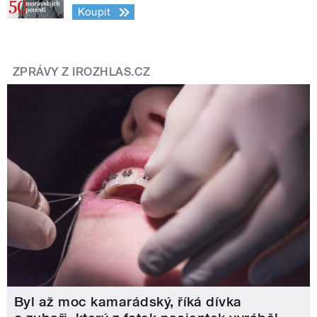
Koupit
ZPRÁVY Z IROZHLAS.CZ
Byl až moc kamarádský, říká dívka