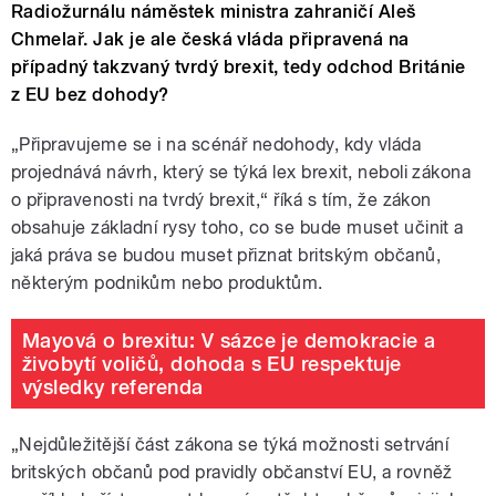
Radiožurnálu náměstek ministra zahraničí Aleš
Chmelař. Jak je ale česká vláda připravená na
případný takzvaný tvrdý brexit, tedy odchod Británie
z EU bez dohody?
„Připravujeme se i na scénář nedohody, kdy vláda
projednává návrh, který se týká lex brexit, neboli zákona
o připravenosti na tvrdý brexit,“ říká s tím, že zákon
obsahuje základní rysy toho, co se bude muset učinit a
jaká práva se budou muset přiznat britským občanů,
některým podnikům nebo produktům.
Mayová o brexitu: V sázce je demokracie a
živobytí voličů, dohoda s EU respektuje
výsledky referenda
„Nejdůležitější část zákona se týká možnosti setrvání
britských občanů pod pravidly občanství EU, a rovněž