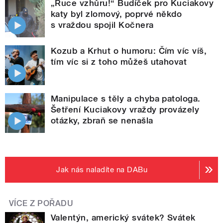
„Ruce vzhůru!“ Budíček pro Kuciakovy
katy byl zlomový, poprvé někdo
s vraždou spojil Kočnera
Kozub a Krhut o humoru: Čím víc víš,
tím víc si z toho můžeš utahovat
Manipulace s těly a chyba patologa.
Šetření Kuciakovy vraždy provázely
otázky, zbraň se nenašla
Jak nás naladíte na DABu
VÍCE Z POŘADU
Valentýn, americký svátek? Svátek