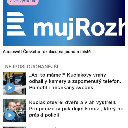
Živé vysílání
Audiosvět Českého rozhlasu na jednom místě
NEJPOSLOUCHANĚJŠÍ
„Asi to máme!“ Kuciakovy vrahy
odhalily kamery a zapomenutý telefon.
Pomohl i nečekaný svědek
Kuciak otevřel dveře a vrah vystřelil.
Pro peníze si pak dojel k muži, který ho
práskl policii