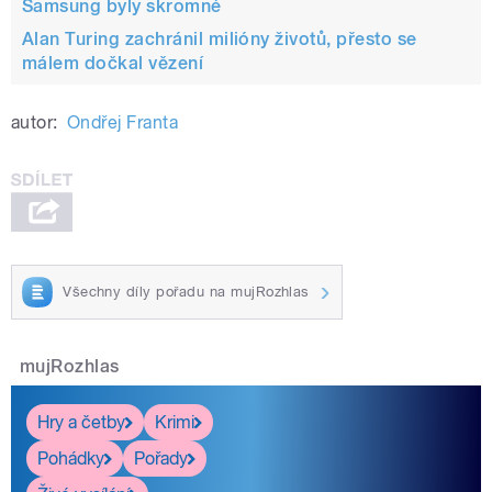
Samsung byly skromné
Alan Turing zachránil milióny životů, přesto se
málem dočkal vězení
autor:
Ondřej Franta
Všechny díly pořadu na mujRozhlas
mujRozhlas
Hry a četby
Krimi
Pohádky
Pořady