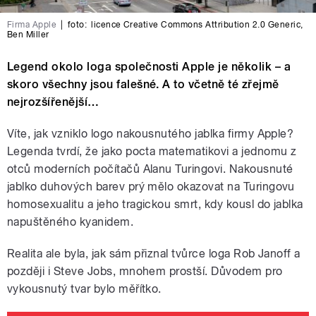
Firma Apple
|
foto:
licence Creative Commons Attribution 2.0 Generic
,
Ben Miller
Legend okolo loga společnosti Apple je několik – a
skoro všechny jsou falešné. A to včetně té zřejmě
nejrozšířenější…
Víte, jak vzniklo logo nakousnutého jablka firmy Apple?
Legenda tvrdí, že jako pocta matematikovi a jednomu z
otců moderních počítačů Alanu Turingovi. Nakousnuté
jablko duhových barev prý mělo okazovat na Turingovu
homosexualitu a jeho tragickou smrt, kdy kousl do jablka
napuštěného kyanidem.
Realita ale byla, jak sám přiznal tvůrce loga Rob Janoff a
později i Steve Jobs, mnohem prostší. Důvodem pro
vykousnutý tvar bylo měřítko.