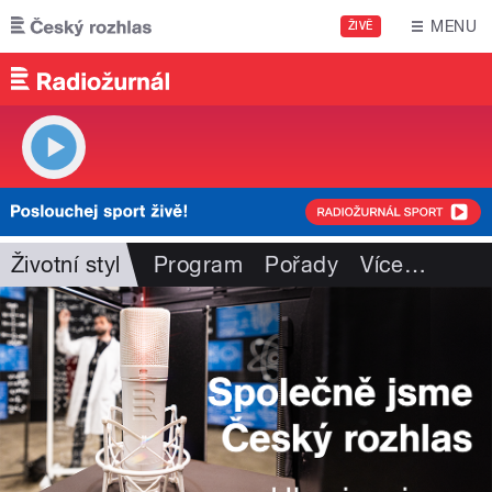
Přejít k hlavnímu obsahu
MENU
ŽIVĚ
Životní styl
Program
Pořady
Více
…