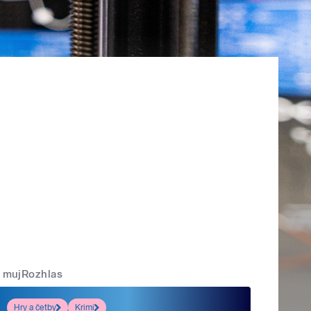
mujRozhlas
Hry a četby
Krimi