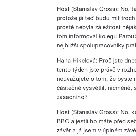
Host (Stanislav Gross): No, ta
protože já teď budu mít trochu
prostě nebyla záležitost něja
tom informoval kolegu Parou
nejbližší spolupracovníky pra
Hana Hikelová: Proč jste dnes
tento týden jste právě v rozh
neuvažujete o tom, že byste 
částečně vysvětlil, nicméně, 
zásadního?
Host (Stanislav Gross): No, 
BBC a jestli ho máte před seb
závěr a já jsem v úplném záv