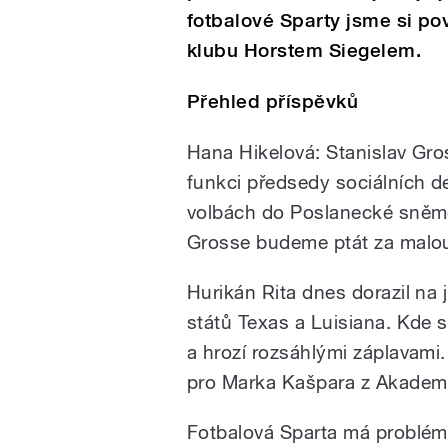
fotbalové Sparty jsme si po
klubu Horstem Siegelem.
Přehled příspěvků
Hana Hikelová: Stanislav Gro
funkci předsedy sociálních 
volbách do Poslanecké sněmo
Grosse budeme ptát za malou 
Hurikán Rita dnes dorazil na 
států Texas a Luisiana. Kde si
a hrozí rozsáhlými záplavami. 
pro Marka Kašpara z Akademi
Fotbalová Sparta má problémy