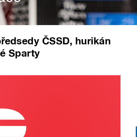
 předsedy ČSSD, hurikán
vé Sparty