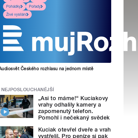
Pohádky
Pořady
Živé vysílání
Audiosvět Českého rozhlasu na jednom místě
NEJPOSLOUCHANĚJŠÍ
„Asi to máme!“ Kuciakovy
vrahy odhalily kamery a
zapomenutý telefon.
Pomohl i nečekaný svědek
Kuciak otevřel dveře a vrah
vystřelil. Pro peníze si pak