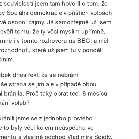
z souvislostí jsem tam hovořil o tom, že
by Sociální demokracie v příštích volbách
 své osobní zájmy. Já samozřejmě už jsem
 nevěří tomu, že ty věci myslím upřímně,
římně i v tomto rozhovoru na BBC, a měl
rozhodnutí, které už jsem tu v pondělí
činím.
bek dnes řekl, že se nebrání
e strana se jim ale v případě obou
i bránila. Proč taký obrat teď, 8 měsíců
nání voleb?
 bránili jsme se z jednoho prostého
ě to byly věci kolem neúspěchu ve
entu a vlastně odchod Vladimíra Špidly,