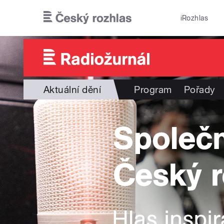
Přejít k hlavnímu obsahu
iRozhlas
Aktuální dění
Program
Pořady