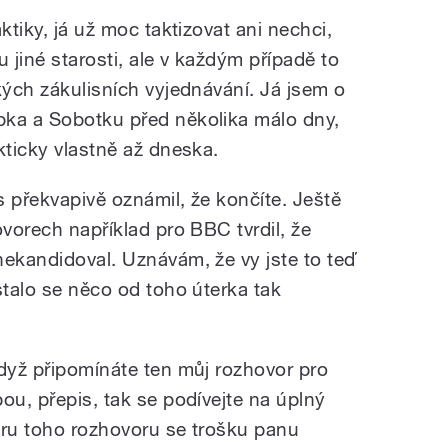
ktiky, já už moc taktizovat ani nechci,
 jiné starosti, ale v každým případě to
kých zákulisních vyjednávání. Já jsem o
bka a Sobotku před několika málo dny,
kticky vlastně až dneska.
 překvapivě oznámil, že končíte. Ještě
ovorech například pro BBC tvrdil, že
nekandidoval. Uznávám, že vy jste to teď
stalo se něco od toho úterka tak
když připomínáte ten můj rozhovor pro
ou, přepis, tak se podívejte na úplný
ěru toho rozhovoru se trošku panu