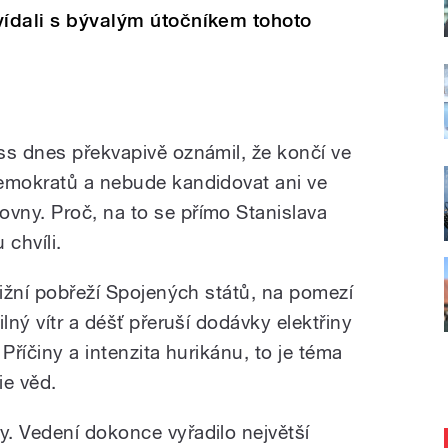
vídali s bývalým útočníkem tohoto
ss dnes překvapivě oznámil, že končí ve
demokratů a nebude kandidovat ani ve
vny. Proč, na to se přímo Stanislava
chvíli.
jižní pobřeží Spojených států, na pomezí
lný vítr a déšť přeruší dodávky elektřiny
Příčiny a intenzita hurikánu, to je téma
e věd.
. Vedení dokonce vyřadilo největší