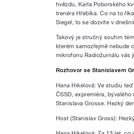
hvězdu, Karla Poborského kvůl
trenéra Hřebíka. Co na to řík
Siegel, to se dozvíte v dnešn
Takový je stručný souhrn tém
kterém samozřejmě nebude c
mikrofonu Radiožurnálu vás 
Rozhovor se Stanislavem 
Hana Hikelová: Ve studiu teď
ČSSD, expremiéra, bývalého mi
Stanislava Grosse. Hezký de
Host (Stanislav Gross): Hez
Hana Hikelová: Za 13 let, co j