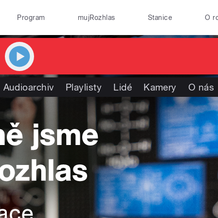
Program
mujRozhlas
Stanice
O r
Audioarchiv
Playlisty
Lidé
Kamery
O nás