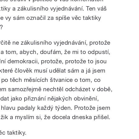
ktiky a zákulisního vyjednávání. Ten váš
e vy sám označil za spíše věc taktiky
í?
rčitě ne zákulisního vyjednávání, protože
 na tom, abych, doufám, že mi to odpustí,
lní demokracii, protože, protože to jsou
 které člověk musí udělat sám a já jsem
po těch měsících štvanice o tom, co
em samozřejmě nechtěl odcházet v době,
dat jako přiznání nějakých obvinění,
i hlavu padaly každý týden. Protože jsem
ik a myslím si, že docela dneska přišel.
c taktiky.