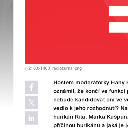
r_2100x1400_radiozurnal.png
Hostem moderátorky Hany Hi
oznámil, že končí ve funkci
nebude kandidovat ani ve 
vedlo k jeho rozhodnutí? Na
hurikán Rita. Marka Kašpara
příčinou hurikánu a jaká je 