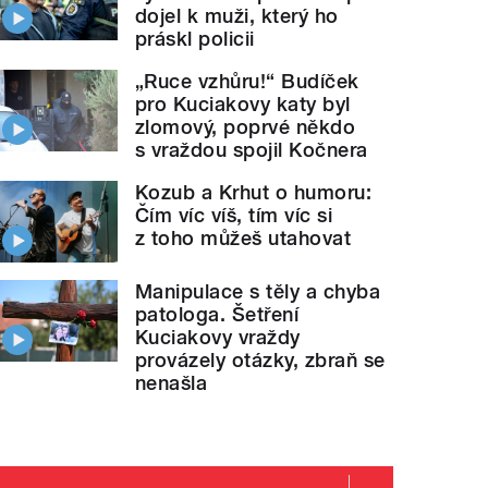
dojel k muži, který ho
práskl policii
„Ruce vzhůru!“ Budíček
pro Kuciakovy katy byl
zlomový, poprvé někdo
s vraždou spojil Kočnera
Kozub a Krhut o humoru:
Čím víc víš, tím víc si
z toho můžeš utahovat
Manipulace s těly a chyba
patologa. Šetření
Kuciakovy vraždy
provázely otázky, zbraň se
nenašla