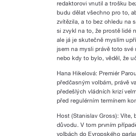
redaktorovi vnutil a trošku be
budu dělat všechno pro to, a
zvítězila, a to bez ohledu na
si zvykl na to, že prostě lidé
ale já je skutečně myslím up
jsem na mysli právě toto své 
nebo kdy to bylo, věděl, že u
Hana Hikelová: Premiér Parou
předčasným volbám, právě vaš
předešlých vládních krizí velm
před regulérním termínem ko
Host (Stanislav Gross): Víte,
důvodu. V tom prvním případ
volbách do Evropského parlam