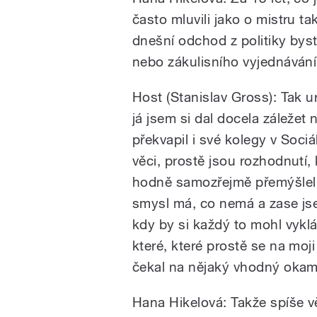
často mluvili jako o mistru ta
dnešní odchod z politiky byst
nebo zákulisního vyjednáván
Host (Stanislav Gross): Tak u
já jsem si dal docela záležet
překvapil i své kolegy v Sociá
věci, prostě jsou rozhodnutí,
hodně samozřejmě přemýšlel 
smysl má, co nemá a zase js
kdy by si každý to mohl vyklá
které, které prostě se na moj
čekal na nějaký vhodný okamž
Hana Hikelová: Takže spíše vě