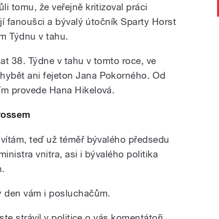
i tomu, že veřejně kritizoval práci
ají fanoušci a bývalý útočník Sparty Horst
ím Týdnu v tahu.
at 38. Týdne v tahu v tomto roce, ve
hybět ani fejeton Jana Pokorného. Od
jím provede Hana Hikelová.
Grossem
 vítám, teď už téměř bývalého předsedu
nistra vnitra, asi i bývalého politika
n.
ký den vám i posluchačům.
ste strávil v politice o vás komentátoři