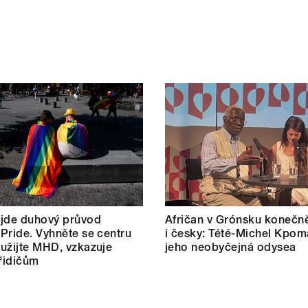
 jde duhový průvod
Afričan v Grónsku konečn
Pride. Vyhněte se centru
i česky: Tété-Michel Kpom
užijte MHD, vzkazuje
jeho neobyčejná odysea
 řidičům