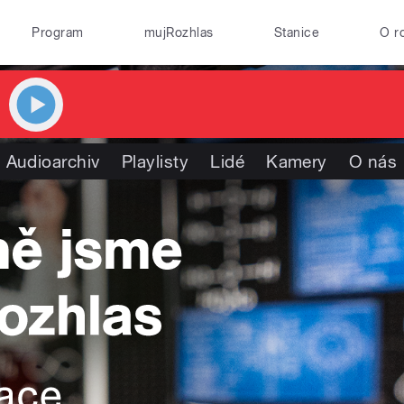
Program
mujRozhlas
Stanice
O r
Audioarchiv
Playlisty
Lidé
Kamery
O nás