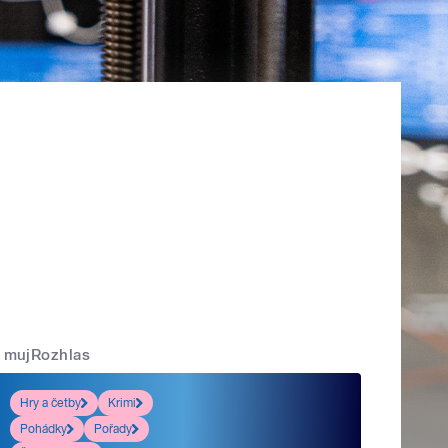
mujRozhlas
Hry a četby
Krimi
Pohádky
Pořady