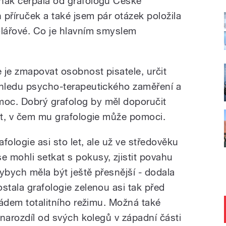
dnak čerpala od grafologů České
h příruček a také jsem pár otázek položila
olářové. Co je hlavním smyslem
 je zmapovat osobnost pisatele, určit
ohledu psycho-terapeutického zaměření a
oc. Dobrý grafolog by měl doporučit
lit, v čem mu grafologie může pomoci.
afologie asi sto let, ale už ve středověku
 mohli setkat s pokusy, zjistit povahu
ybych měla být ještě přesnější - dodala
stala grafologie zelenou asi tak před
 pádem totalitního režimu. Možná také
, narozdíl od svých kolegů v západní části