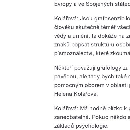
Evropy a ve Spojených státech,
Kolářová: Jsou grafosenzibilo
člověku skutečně téměř všec
vědy a umění, ta dokáže na 
znaků popsat strukturu osobn
písmoznalectví, které zkoumá
Někteří považují grafology za 
pavědou, ale tady bych také d
pomocným oborem v oblasti p
Helena Kolářová.
Kolářová: Má hodně blízko k p
zanedbatelná. Pokud někdo st
základů psychologie.