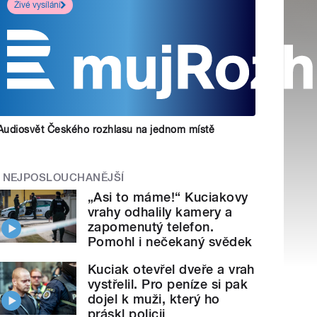
Živé vysílání
Audiosvět Českého rozhlasu na jednom místě
NEJPOSLOUCHANĚJŠÍ
„Asi to máme!“ Kuciakovy
vrahy odhalily kamery a
zapomenutý telefon.
Pomohl i nečekaný svědek
Kuciak otevřel dveře a vrah
vystřelil. Pro peníze si pak
dojel k muži, který ho
práskl policii