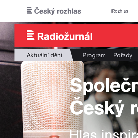
Přejít k hlavnímu obsahu
iRozhlas
Aktuální dění
Program
Pořady