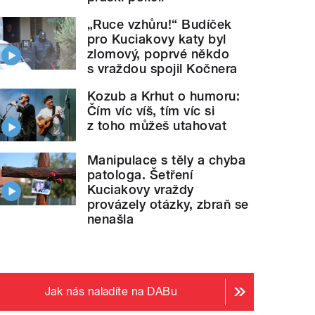
„Ruce vzhůru!“ Budíček
pro Kuciakovy katy byl
zlomový, poprvé někdo
s vraždou spojil Kočnera
Kozub a Krhut o humoru:
Čím víc víš, tím víc si
z toho můžeš utahovat
Manipulace s těly a chyba
patologa. Šetření
Kuciakovy vraždy
provázely otázky, zbraň se
nenašla
Jak nás naladíte na DABu