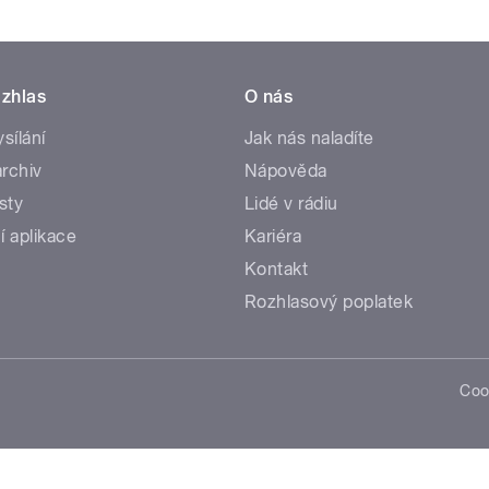
zhlas
O nás
ysílání
Jak nás naladíte
rchiv
Nápověda
sty
Lidé v rádiu
í aplikace
Kariéra
Kontakt
Rozhlasový poplatek
Coo