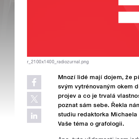
r_2100x1400_radiozurnal.png
Mnozí lidé mají dojem, že pí
svým vytrénovaným okem dok
projev a co je trvalá vlastn
poznat sám sebe. Řekla nám
studiu redaktorka Michaela 
Vaše téma o grafologii.