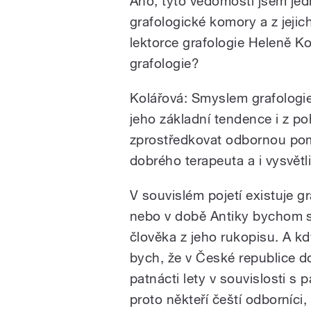
Ano, tyto vědomosti jsem je
grafologické komory a z jejic
lektorce grafologie Heleně K
grafologie?
Kolářová: Smyslem grafologie
jeho základní tendence i z p
zprostředkovat odbornou pom
dobrého terapeuta a i vysvět
V souvislém pojetí existuje gr
nebo v době Antiky bychom se
člověka z jeho rukopisu. A kd
bych, že v České republice do
patnácti lety v souvislosti s
proto někteří čeští odborníci