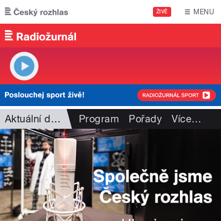
Přejít k hlavnímu obsahu
MENU
ŽIVĚ
Aktuální dění
Program
Pořady
Více
…