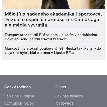
Mělo jít o nadaného akademika i sportovce.
Tvrzení o úspěších profesora z Cambridge
ale média vyvrátila
Trumpův taneční sál Bílého domu je zatím v nedohlednu.
Odvolací soud nařídil stavbu zastavit
Maskování a stokrát opakovaná lež. Ruská taktika je ‚kdo
ví, jak to bylo‘, říká o dronu v Lipsku Bříza
Český rozhlas
O nás
Válka na Ukrajině
Jak nás naladíte
Komunální volby
Nápověda