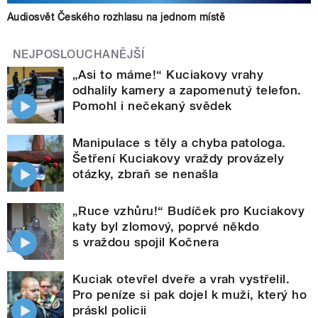
Audiosvět Českého rozhlasu na jednom místě
NEJPOSLOUCHANĚJŠÍ
„Asi to máme!“ Kuciakovy vrahy
odhalily kamery a zapomenutý telefon.
Pomohl i nečekaný svědek
Manipulace s těly a chyba patologa.
Šetření Kuciakovy vraždy provázely
otázky, zbraň se nenašla
„Ruce vzhůru!“ Budíček pro Kuciakovy
katy byl zlomový, poprvé někdo
s vraždou spojil Kočnera
Kuciak otevřel dveře a vrah vystřelil.
Pro peníze si pak dojel k muži, který ho
práskl policii