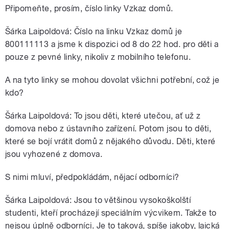
Připomeňte, prosím, číslo linky Vzkaz domů.
Šárka Laipoldová: Číslo na linku Vzkaz domů je
800111113 a jsme k dispozici od 8 do 22 hod. pro děti a
pouze z pevné linky, nikoliv z mobilního telefonu.
A na tyto linky se mohou dovolat všichni potřební, což je
kdo?
Šárka Laipoldová: To jsou děti, které utečou, ať už z
domova nebo z ústavního zařízení. Potom jsou to děti,
které se bojí vrátit domů z nějakého důvodu. Děti, které
jsou vyhozené z domova.
S nimi mluví, předpokládám, nějací odborníci?
Šárka Laipoldová: Jsou to většinou vysokoškolští
studenti, kteří procházejí speciálním výcvikem. Takže to
nejsou úplně odborníci. Je to taková, spíše jakoby, laická