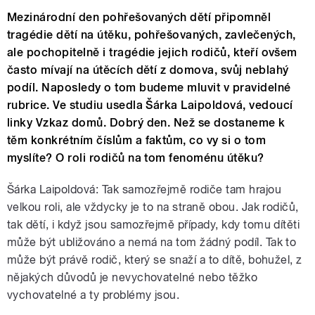
Mezinárodní den pohřešovaných dětí připomněl
tragédie dětí na útěku, pohřešovaných, zavlečených,
ale pochopitelně i tragédie jejich rodičů, kteří ovšem
často mívají na útěcích dětí z domova, svůj neblahý
podíl. Naposledy o tom budeme mluvit v pravidelné
rubrice. Ve studiu usedla Šárka Laipoldová, vedoucí
linky Vzkaz domů. Dobrý den. Než se dostaneme k
těm konkrétním číslům a faktům, co vy si o tom
myslíte? O roli rodičů na tom fenoménu útěku?
Šárka Laipoldová: Tak samozřejmě rodiče tam hrajou
velkou roli, ale vždycky je to na straně obou. Jak rodičů,
tak dětí, i když jsou samozřejmě případy, kdy tomu dítěti
může být ubližováno a nemá na tom žádný podíl. Tak to
může být právě rodič, který se snaží a to dítě, bohužel, z
nějakých důvodů je nevychovatelné nebo těžko
vychovatelné a ty problémy jsou.