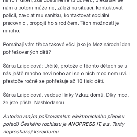
na tom dítěti, zda dostaneme tu důvěru, představí se
nám a potom můžeme, záleží na situaci, kontaktovat
policii, zavolat mu sanitku, kontaktovat sociální
pracovnici, propojit ho s rodičem. Těch možností je
mnoho.
Pomáhají vám třeba takové věci jako je Mezinárodní den
pohřešovaných dětí?
Šárka Laipoldová: Určitě, protože o těchto dětech se u
nás ještě mnoho neví nebo ani se o nich moc nemluví. I
přestože ročně se pohřešuje až 10 tisíc dětí.
Šárka Laipoldová, vedoucí linky Vzkaz domů. Díky moc,
že jste přišla. Nashledanou.
Autorizovaným pořizovatelem elektronického přepisu
pořadů Českého rozhlasu je
ANOPRESS IT, a.s.
Texty
neprocházejí korekturou.