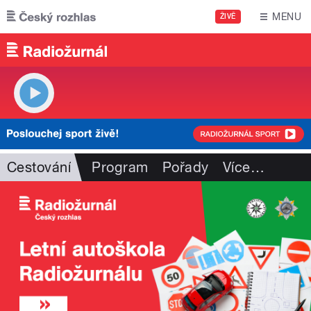
Přejít k hlavnímu obsahu
MENU
ŽIVĚ
Cestování
Program
Pořady
Více
…