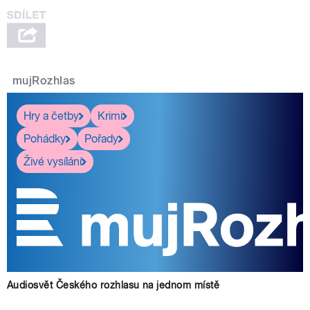
mujRozhlas
Hry a četby
Krimi
Pohádky
Pořady
Živé vysílání
Audiosvět Českého rozhlasu na jednom místě