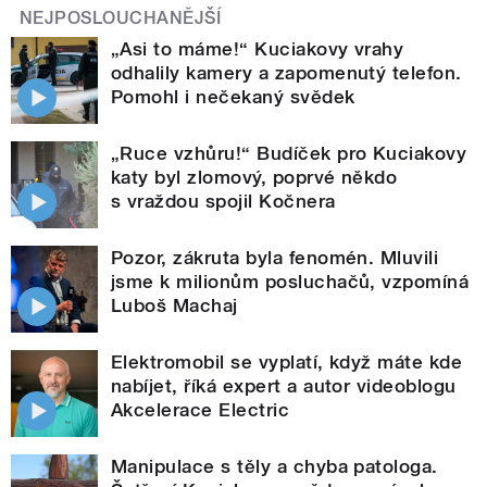
NEJPOSLOUCHANĚJŠÍ
„Asi to máme!“ Kuciakovy vrahy
odhalily kamery a zapomenutý telefon.
Pomohl i nečekaný svědek
„Ruce vzhůru!“ Budíček pro Kuciakovy
katy byl zlomový, poprvé někdo
s vraždou spojil Kočnera
Pozor, zákruta byla fenomén. Mluvili
jsme k milionům posluchačů, vzpomíná
Luboš Machaj
Elektromobil se vyplatí, když máte kde
nabíjet, říká expert a autor videoblogu
Akcelerace Electric
Manipulace s těly a chyba patologa.