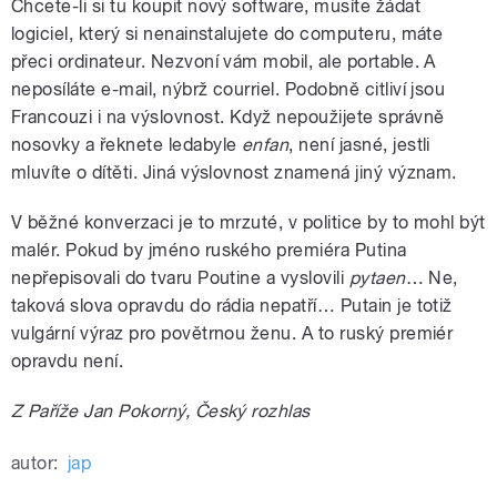
Chcete-li si tu koupit nový software, musíte žádat
logiciel, který si nenainstalujete do computeru, máte
přeci ordinateur. Nezvoní vám mobil, ale portable. A
neposíláte e-mail, nýbrž courriel. Podobně citliví jsou
Francouzi i na výslovnost. Když nepoužijete správně
nosovky a řeknete ledabyle
enfan
, není jasné, jestli
mluvíte o dítěti. Jiná výslovnost znamená jiný význam.
V běžné konverzaci je to mrzuté, v politice by to mohl být
malér. Pokud by jméno ruského premiéra Putina
nepřepisovali do tvaru Poutine a vyslovili
pytaen
… Ne,
taková slova opravdu do rádia nepatří… Putain je totiž
vulgární výraz pro povětrnou ženu. A to ruský premiér
opravdu není.
Z Paříže Jan Pokorný, Český rozhlas
autor:
jap