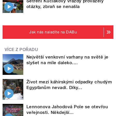
Šetření Kuciakovy vraždy provázely
otázky, zbraň se nenašla
Jak nás naladíte na DABu
VÍCE Z POŘADU
Největší venkovní varhany na světě je
slyšet na míle daleko....
Život mezi káhirskými odpadky chudým
Egypťanům nevadí. Díky...
Lennonova Jahodová Pole se otevřou
veřejnosti. Někdejší...