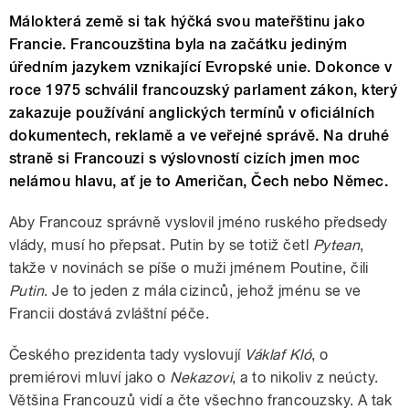
Málokterá země si tak hýčká svou mateřštinu jako
Francie. Francouzština byla na začátku jediným
úředním jazykem vznikající Evropské unie. Dokonce v
roce 1975 schválil francouzský parlament zákon, který
zakazuje používání anglických termínů v oficiálních
dokumentech, reklamě a ve veřejné správě. Na druhé
straně si Francouzi s výslovností cizích jmen moc
nelámou hlavu, ať je to Američan, Čech nebo Němec.
Aby Francouz správně vyslovil jméno ruského předsedy
vlády, musí ho přepsat. Putin by se totiž četl
Pytean
,
takže v novinách se píše o muži jménem Poutine, čili
Putin
. Je to jeden z mála cizinců, jehož jménu se ve
Francii dostává zvláštní péče.
Českého prezidenta tady vyslovují
Váklaf Kló
, o
premiérovi mluví jako o
Nekazovi
, a to nikoliv z neúcty.
Většina Francouzů vidí a čte všechno francouzsky. A tak