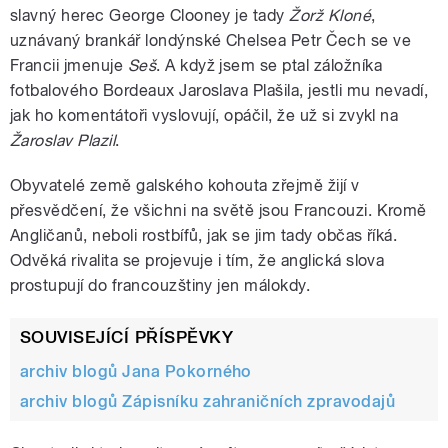
slavný herec George Clooney je tady
Žorž Kloné
,
uznávaný brankář londýnské Chelsea Petr Čech se ve
Francii jmenuje
Seš
. A když jsem se ptal záložníka
fotbalového Bordeaux Jaroslava Plašila, jestli mu nevadí,
jak ho komentátoři vyslovují, opáčil, že už si zvykl na
Žaroslav Plazil
.
Obyvatelé země galského kohouta zřejmě žijí v
přesvědčení, že všichni na světě jsou Francouzi. Kromě
Angličanů, neboli rostbífů, jak se jim tady občas říká.
Odvěká rivalita se projevuje i tím, že anglická slova
prostupují do francouzštiny jen málokdy.
SOUVISEJÍCÍ PŘÍSPĚVKY
archiv blogů Jana Pokorného
archiv blogů Zápisníku zahraničních zpravodajů