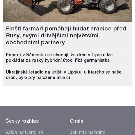
Finští farmáři pomáhají hlídat hranice před
Rusy, svými dřívějšími největšími
obchodními partnery
Experti v Německu se shodují, že dron v Lipsku lze
pokládat za ruský hybridní útok, říká germanistka
Ukrajinské letadlo na letišti v Lipsku, u kterého se našel
dron, bylo prý naložené municí
Český rozhlas
O nás
Válka na Ukrajině
Jak nás naladíte