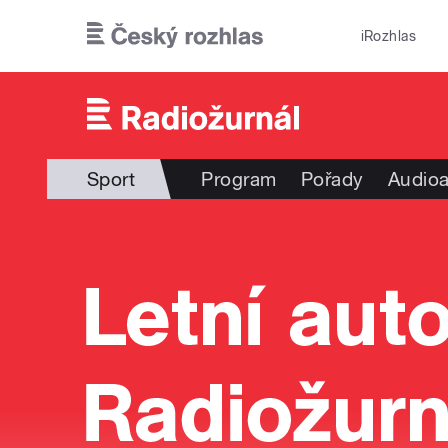
Přejít k hlavnímu obsahu
iRozhlas
Sport
Program
Pořady
Audioa