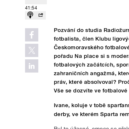
41:54
Pozvání do studia Radiožurn
fotbalista, člen Klubu ligo
Českomoravského fotbalovéh
pořadu Na place si s mode
fotbalových začátcích, spor
zahraničních angažmá, které
práv, které absolvoval? Pro
Vše se dozvíte ve fotbalové
Ivane, koluje v tobě sparťans
derby, ve kterém Sparta rem
Byl to úžasné, emoce se přel