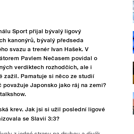
álu Sport přijal bývalý ligový
vých kanonýrů, bývalý předseda
o svazu a trenér Ivan Hašek. V
rátorem Pavlem Nečasem povídal o
ných verdiktech rozhodčích, ale i
 zažil. Pamatuje si něco ze studií
č považuje Japonsko jako ráj na zemi?
 talkshow.
ká krev. Jak jsi si užil poslední ligové
izovala se Slavií 3:3?
évaly z jedné strany na druhou a divák