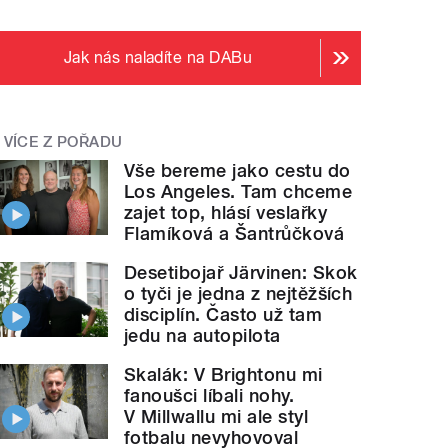
Jak nás naladíte na DABu
VÍCE Z POŘADU
Vše bereme jako cestu do
Los Angeles. Tam chceme
zajet top, hlásí veslařky
Flamíková a Šantrůčková
Desetibojař Järvinen: Skok
o tyči je jedna z nejtěžších
disciplín. Často už tam
jedu na autopilota
Skalák: V Brightonu mi
fanoušci líbali nohy.
V Millwallu mi ale styl
fotbalu nevyhovoval