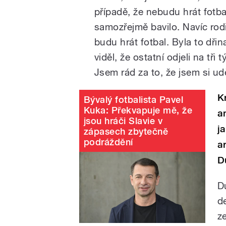
případě, že nebudu hrát fotba
samozřejmě bavilo. Navíc rodi
budu hrát fotbal. Byla to dřin
viděl, že ostatní odjeli na tři
Jsem rád za to, že jsem si udě
K
Bývalý fotbalista Pavel
Kuka: Překvapuje mě, že
a
jsou hráči Slavie v
j
zápasech zbytečně
podráždění
a
D
D
d
z