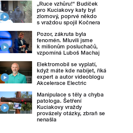
„Ruce vzhůru!“ Budíček
pro Kuciakovy katy byl
zlomový, poprvé někdo
s vraždou spojil Kočnera
Pozor, zákruta byla
fenomén. Mluvili jsme
k milionům posluchačů,
vzpomíná Luboš Machaj
Elektromobil se vyplatí,
když máte kde nabíjet, říká
expert a autor videoblogu
Akcelerace Electric
Manipulace s těly a chyba
patologa. Šetření
Kuciakovy vraždy
provázely otázky, zbraň se
nenašla