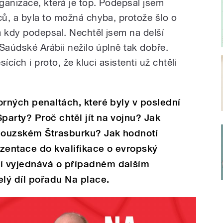
ganizace, která je top. Podepsal jsem
ů, a byla to možná chyba, protože šlo o
m kdy podepsal. Nechtěl jsem na delší
Saúdské Arábii nežilo úplně tak dobře.
ících i proto, že kluci asistenti už chtěli
orných penaltách, které byly v poslední
arty? Proč chtěl jít na vojnu? Jak
couzském Štrasburku? Jak hodnotí
zentace do kvalifikace o evropský
í vyjednává o případném dalším
lý díl pořadu Na place.