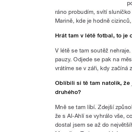
p
ráno probudím, svítí sluníčko
Marině, kde je hodně cizinc
Hrát tam v létě fotbal, to je 
V létě se tam soutěž nehraje
pauzy. Odjede se pak na měsí
vrátíme se v záři, kdy začíná
Oblíbili si tě tam natolik, ž
druhého?
Mně se tam líbí. Zdejší způsob
že s Al-Ahlí se vyhrálo vše, 
dostal jsem se až do největšíh