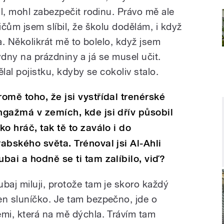
l, mohl zabezpečit rodinu. Právo mě ale
čům jsem slíbil, že školu dodělám, i když
a. Několikrát mě to bolelo, když jsem
 týdny na prázdniny a já se musel učit.
lal pojistku, kdyby se cokoliv stalo.
romě toho, že jsi vystřídal trenérské
ngažmá v zemích, kde jsi dřív působil
ako hráč, tak tě to zaválo i do
rabského světa. Trénoval jsi Al-Ahli
ubai a hodně se ti tam zalíbilo, viď?
ubaj miluji, protože tam je skoro každý
en sluníčko. Je tam bezpečno, jde o
emi, která na mě dýchla. Trávím tam