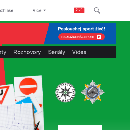
ozhlase
Více
ŽIVĚ
kty
Rozhovory
Seriály
Videa