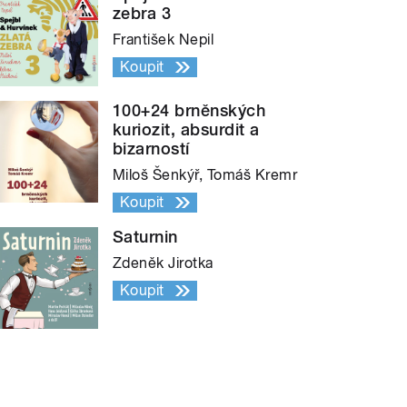
zebra 3
František Nepil
Koupit
100+24 brněnských
kuriozit, absurdit a
bizarností
Miloš Šenkýř, Tomáš Kremr
Koupit
Saturnin
Zdeněk Jirotka
Koupit