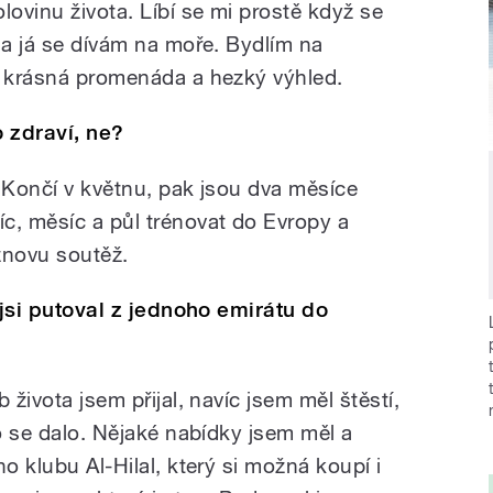
olovinu života. Líbí se mi prostě když se
 a já se dívám na moře. Bydlím na
ů, krásná promenáda a hezký výhled.
o zdraví, ne?
. Končí v květnu, pak jsou dva měsíce
c, měsíc a půl trénovat do Evropy a
 znovu soutěž.
e jsi putoval z jednoho emirátu do
 života jsem přijal, navíc jsem měl štěstí,
co se dalo. Nějaké nabídky jsem měl a
o klubu Al-Hilal, který si možná koupí i