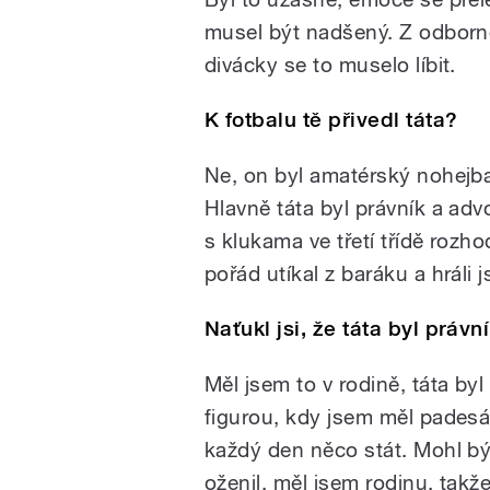
musel být nadšený. Z odborné
divácky se to muselo líbit.
K fotbalu tě přivedl táta?
Ne, on byl amatérský nohejbal
Hlavně táta byl právník a adv
s klukama ve třetí třídě rozho
pořád utíkal z baráku a hráli
Naťukl jsi, že táta byl právn
Měl jsem to v rodině, táta by
figurou, kdy jsem měl padesát
každý den něco stát. Mohl bý
oženil, měl jsem rodinu, tak