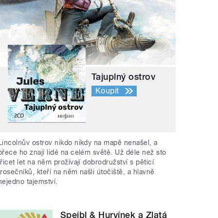
Tajuplný ostrov
Koupit
Lincolnův ostrov nikdo nikdy na mapě nenašel, a
přece ho znají lidé na celém světě. Už déle než sto
třicet let na něm prožívají dobrodružství s pěticí
trosečníků, kteří na něm našli útočiště, a hlavně
nejedno tajemství.
Spejbl & Hurvínek a Zlatá