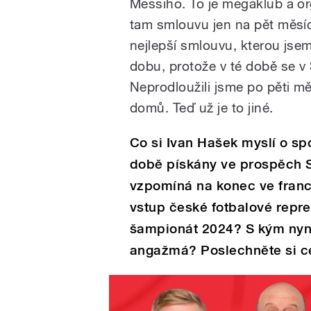
Messiho. To je megaklub a or
tam smlouvu jen na pět měsíc
nejlepší smlouvu, kterou jse
dobu, protože v té době se v 
Neprodloužili jsme po pěti měs
domů. Teď už je to jiné.
Co si Ivan Hašek myslí o sp
době pískány ve prospěch Sp
vzpomíná na konec ve fran
vstup české fotbalové repre
šampionát 2024? S kým nyn
angažmá? Poslechněte si ce