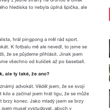
ho hlediska to nebyla úplná špička, ale
ista, hrál pingpong a měl rád sport.
okát. K fotbalu mě ale nevedl, to jsme se
dli, že se půjdeme přihlásit. Jinak jsem
 jsme všechno od kuliček až po baseball.
ík, ale ty také, že ano?
l známý advokát. Věděl jsem, že se svojí
 kilo a začínal jsem hrát ligu, že se může
t brzy konec. Jako mladý jsem se brzy
že jsem musel vystudovat, abych v