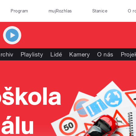
Program
mujRozhlas
Stanice
O r
rchiv
Playlisty
Lidé
Kamery
O nás
Proje