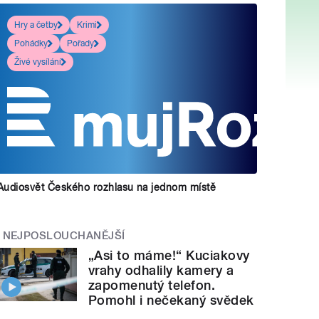
Hry a četby
Krimi
Pohádky
Pořady
Živé vysílání
Audiosvět Českého rozhlasu na jednom místě
NEJPOSLOUCHANĚJŠÍ
„Asi to máme!“ Kuciakovy
vrahy odhalily kamery a
zapomenutý telefon.
Pomohl i nečekaný svědek