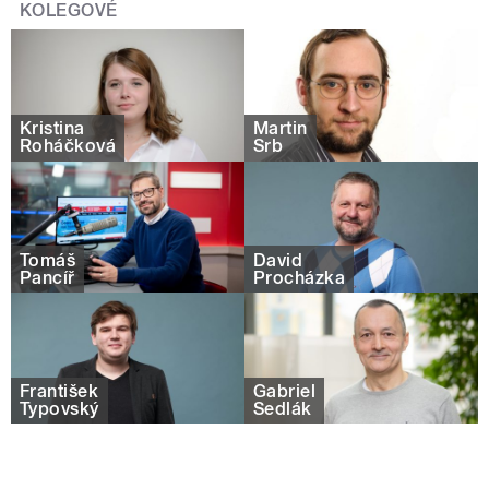
KOLEGOVÉ
Kristina
Martin
Roháčková
Srb
Tomáš
David
Pancíř
Procházka
František
Gabriel
Typovský
Sedlák