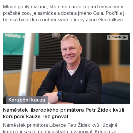
Mladě gorily nížinné, které se narodilo před měsícem v
pražské zoo, je samička a dostala jméno Gaia. Pokřtila ji
britská bioložka a ochránkyně přírody Jane Goodallová.
1 minuta
Korupční kauza
Náměstek libereckého primátora Petr Židek kvůli
korupční kauze rezignoval
Náměstek primátora Liberce Petr Židek kvůli údajné
korupční kauze na magistrátu rezignoval. Končí i ve