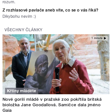
rozum.
Z rozhlasové pavlače aneb víte, co se o vás říká?
Díkybohu nevím :)
VŠECHNY ČLÁNKY
1 minuta
Křtiny mláděte
Nové gorilí mládě v pražské zoo pokřtila britská
bioložka Jane Goodallová. Samičce dala jméno
Gaia