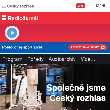
Přejít k hlavnímu obsahu
MENU
ŽIVĚ
Program
Pořady
Audioarchiv
Více
…