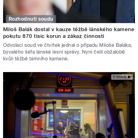
Rozhodnutí soudu
Miloš Balák dostal v kauze těžbě lánského kamene
pokutu 870 tisíc korun a zákaz činnosti
Odvolací soud ve čtvrtek jednal o případu Miloše Baláka,
bývalého šéfa lánské lesní správy. Nyní čelil obžalobě
kvůli těžbě tamního kamene.
2 minuty