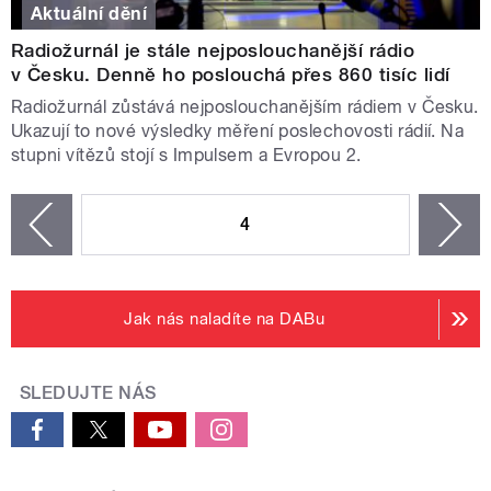
Aktuální dění
Radiožurnál je stále nejposlouchanější rádio
v Česku. Denně ho poslouchá přes 860 tisíc lidí
Radiožurnál zůstává nejposlouchanějším rádiem v Česku.
Ukazují to nové výsledky měření poslechovosti rádií. Na
stupni vítězů stojí s Impulsem a Evropou 2.
STRÁNKY
4
n
zí
Jak nás naladíte na DABu
SLEDUJTE NÁS