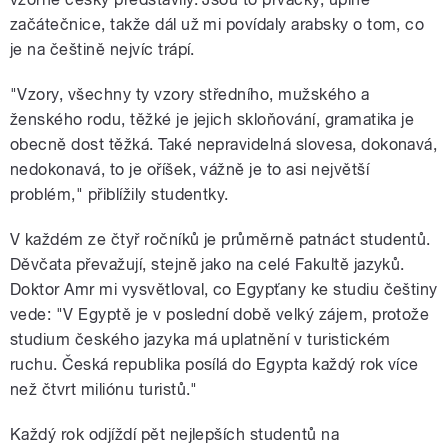
začátečnice, takže dál už mi povídaly arabsky o tom, co
je na češtině nejvíc trápí.
"Vzory, všechny ty vzory středního, mužského a
ženského rodu, těžké je jejich skloňování, gramatika je
obecně dost těžká. Také nepravidelná slovesa, dokonavá,
nedokonavá, to je oříšek, vážně je to asi největší
problém," přiblížily studentky.
V každém ze čtyř ročníků je průměrně patnáct studentů.
Děvčata převažují, stejně jako na celé Fakultě jazyků.
Doktor Amr mi vysvětloval, co Egypťany ke studiu češtiny
vede: "V Egyptě je v poslední době velký zájem, protože
studium českého jazyka má uplatnění v turistickém
ruchu. Česká republika posílá do Egypta každý rok více
než čtvrt miliónu turistů."
Každý rok odjíždí pět nejlepších studentů na