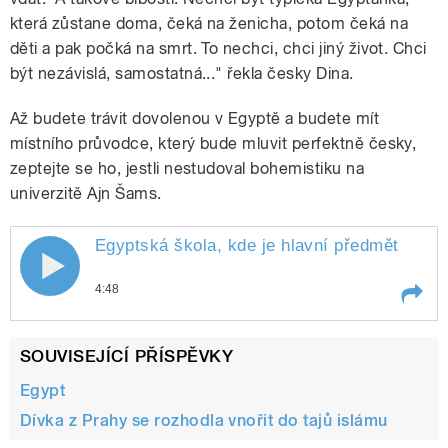
která zůstane doma, čeká na ženicha, potom čeká na
děti a pak počká na smrt. To nechci, chci jiný život. Chci
být nezávislá, samostatná..." řekla česky Dina.
Až budete trávit dovolenou v Egyptě a budete mít
místního průvodce, který bude mluvit perfektně česky,
zeptejte se ho, jestli nestudoval bohemistiku na
univerzitě Ajn Šams.
Egyptská škola, kde je hlavní předmět
češti
4:48
Play /
čeština
Egyptská škola, kde je hlavní
SOUVISEJÍCÍ PŘÍSPĚVKY
předmět
Egypt
Dívka z Prahy se rozhodla vnořit do tajů islámu