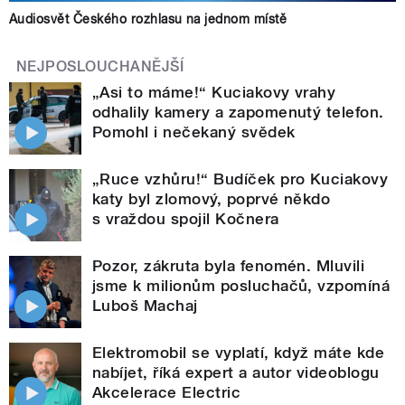
Audiosvět Českého rozhlasu na jednom místě
NEJPOSLOUCHANĚJŠÍ
„Asi to máme!“ Kuciakovy vrahy
odhalily kamery a zapomenutý telefon.
Pomohl i nečekaný svědek
„Ruce vzhůru!“ Budíček pro Kuciakovy
katy byl zlomový, poprvé někdo
s vraždou spojil Kočnera
Pozor, zákruta byla fenomén. Mluvili
jsme k milionům posluchačů, vzpomíná
Luboš Machaj
Elektromobil se vyplatí, když máte kde
nabíjet, říká expert a autor videoblogu
Akcelerace Electric