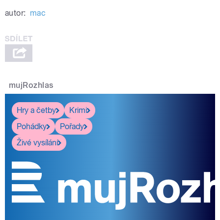
autor:
mac
pause
mujRozhlas
Hry a četby
Krimi
Pohádky
Pořady
Živé vysílání