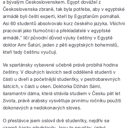
a bývalým Československem. Egypt dovážel z
Československa zbraně, tak byla potřeba, aby v egyptské
armádě byli čeští experti, kteří by Egypťanům pomáhali.
Asi 60 studentů absolvovalo kurz českého jazyka. Všichni
pracovali jako tlumočníci a překladatelé v egyptské
armádě," líčí původní důvod výuky češtiny v Egyptě
doktor Amr Šatúrí, jeden z pěti egyptských bohemistů,
kteří tady češtinu vyučují.
Ve spartánsky vybavené učebně právě probíhá hodina
češtiny. V dlouhých lavicích sedí odděleně studenti v
části u dveří a početnější studentky, v pestrobarevných
šátcích, v části u oken. Doktorka Džihán Sámí,
šaramantní dáma, která strávila studiem v Česku pět let
života, právě arabsky vysvětluje prvnímu ročníku použití
dokonavých a nedokonavých sloves.
O přestávce jsem oslovil dvě studentky, nejdřív se
vzorně česky představily. Jsou to prvačky, úplné