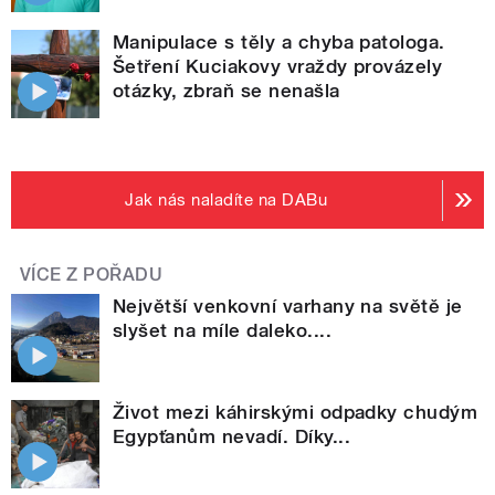
Manipulace s těly a chyba patologa.
Šetření Kuciakovy vraždy provázely
otázky, zbraň se nenašla
Jak nás naladíte na DABu
VÍCE Z POŘADU
Největší venkovní varhany na světě je
slyšet na míle daleko....
Život mezi káhirskými odpadky chudým
Egypťanům nevadí. Díky...