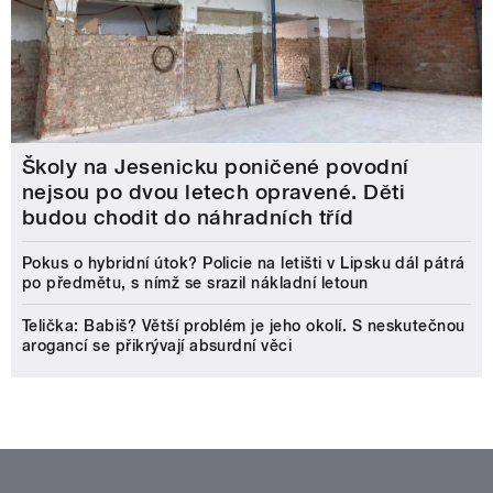
Školy na Jesenicku poničené povodní
nejsou po dvou letech opravené. Děti
budou chodit do náhradních tříd
Pokus o hybridní útok? Policie na letišti v Lipsku dál pátrá
po předmětu, s nímž se srazil nákladní letoun
Telička: Babiš? Větší problém je jeho okolí. S neskutečnou
arogancí se přikrývají absurdní věci