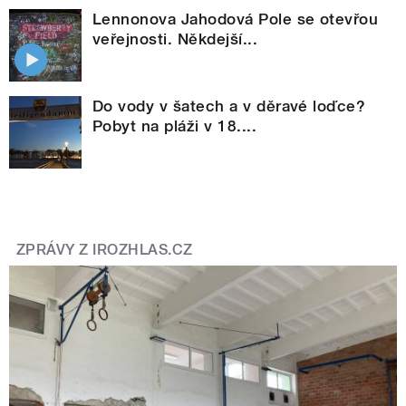
Lennonova Jahodová Pole se otevřou
veřejnosti. Někdejší...
Do vody v šatech a v děravé loďce?
Pobyt na pláži v 18....
ZPRÁVY Z IROZHLAS.CZ