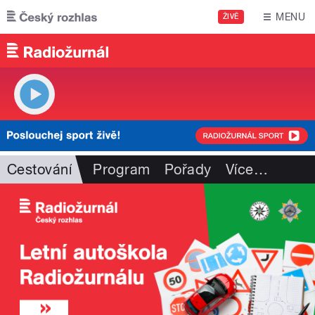
Přejít k hlavnímu obsahu
MENU
ŽIVĚ
Cestování
Program
Pořady
Více
…