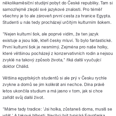
několikaměsíční studijní pobyt do České republiky. Tam si
samozřejmě zlepší své jazykové znalosti. Pro téměř
všechny je to ale zároveň první cesta za hranice Egypta.
Studenti u nás tedy procházejí určitým kulturním šokem.
"Nejen kulturní šok, ale poprvé vidím, že ten jazyk
existuje a jsou lidé, kteří česky mluví. To bylo fantastické.
První kulturní šok je nesmírný. Zejména pro naše holky,
které většinou pocházejí z konzervativních rodin a nejsou
zvyklé na takový způsob života," říká další vyučující
doktor Chálid.
Většina egyptských studentů si ale prý v Česku rychle
zvykne a domů se jim kolikrát ani nechce. Dína právě
letos ukončila studium a má jasno v tom, jak si chce
zařídit svůj další život.
"Máme tady tradice: 'Jsi holka, zůstaneš doma, musíš se
vdát.' A takové blbosti. Nechci být typická Egypťanka,