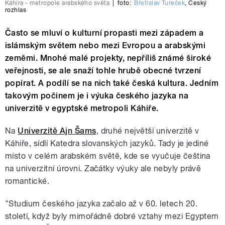
Káhira - metropole arabského světa
|
foto:
Břetislav Tureček
,
Český
rozhlas
Často se mluví o kulturní propasti mezi západem a
islámským světem nebo mezi Evropou a arabskými
zeměmi. Mnohé malé projekty, nepříliš známé široké
veřejnosti, se ale snaží tohle hrubě obecné tvrzení
popírat. A podílí se na nich také česká kultura. Jedním
takovým počinem je i výuka českého jazyka na
univerzitě v egyptské metropoli Káhiře.
Na
Univerzitě Ajn Šams
, druhé největší univerzitě v
Káhiře, sídlí Katedra slovanských jazyků. Tady je jediné
místo v celém arabském světě, kde se vyučuje čeština
na univerzitní úrovni. Začátky výuky ale nebyly právě
romantické.
"Studium českého jazyka začalo až v 60. letech 20.
století, když byly mimořádně dobré vztahy mezi Egyptem