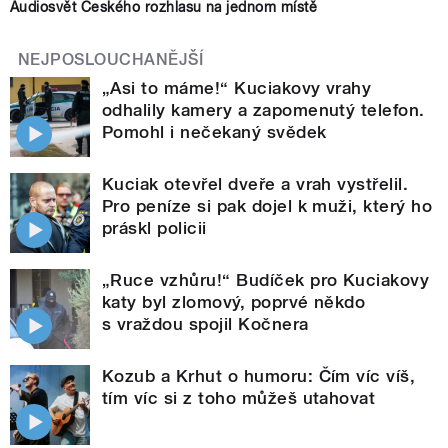
Audiosvět Českého rozhlasu na jednom místě
NEJPOSLOUCHANĚJŠÍ
„Asi to máme!“ Kuciakovy vrahy
odhalily kamery a zapomenutý telefon.
Pomohl i nečekaný svědek
Kuciak otevřel dveře a vrah vystřelil.
Pro peníze si pak dojel k muži, který ho
práskl policii
„Ruce vzhůru!“ Budíček pro Kuciakovy
katy byl zlomový, poprvé někdo
s vraždou spojil Kočnera
Kozub a Krhut o humoru: Čím víc víš,
tím víc si z toho můžeš utahovat