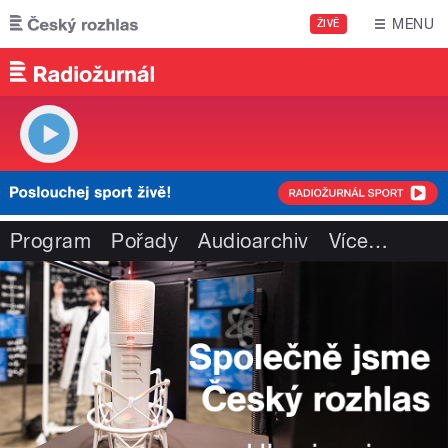
Přejít k hlavnímu obsahu
MENU
ŽIVĚ
Program
Pořady
Audioarchiv
Více
…