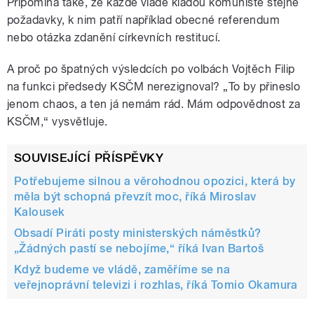
Připomíná také, že každé vládě kladou komunisté stejné
požadavky, k nim patří například obecné referendum
nebo otázka zdanění církevních restitucí.
A proč po špatných výsledcích po volbách Vojtěch Filip
na funkci předsedy KSČM nerezignoval? „To by přineslo
jenom chaos, a ten já nemám rád. Mám odpovědnost za
KSČM,“ vysvětluje.
SOUVISEJÍCÍ PŘÍSPĚVKY
Potřebujeme silnou a věrohodnou opozici, která by
měla být schopná převzít moc, říká Miroslav
Kalousek
Obsadí Piráti posty ministerských náměstků?
„Žádných pastí se nebojíme,“ říká Ivan Bartoš
Když budeme ve vládě, zaměříme se na
veřejnoprávní televizi i rozhlas, říká Tomio Okamura