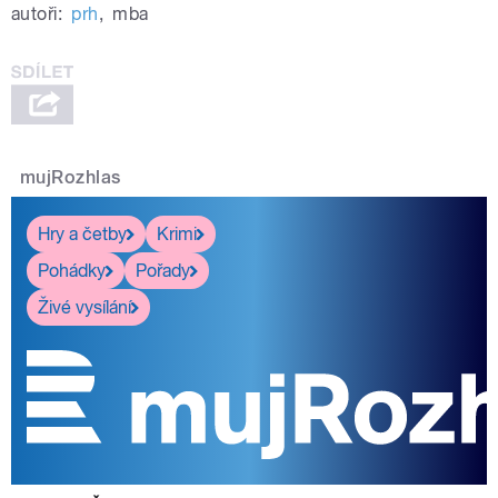
autoři:
prh
,
mba
mujRozhlas
Hry a četby
Krimi
Pohádky
Pořady
Živé vysílání