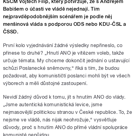
KŠČM Vojtěch Filip, který potvrzuje, že s Andrejem
Babišem o účasti ve vládě nejednají. Tím
nejpravděpodobnějším scénářem je podle něj
menšinová vláda s podporou ODS nebo KDU-ČSL a
ČSSD.
První kolo vyjednávání žádné výsledky nepřineslo, co
přinese to druhé? „Hnutí ANO je vítězem voleb, takže
určuje témata. My chceme dokončit jednání o ustavující
schůzi Poslanecké sněmovny,“ říká s tím, že budou
požadovat, aby komunističtí poslanci mohli být ve všech
výborech a měli důstojné zastoupení.
Nevidí žádný důvod k tomu, jít s hnutím ANO do vlády.
„Jsme autentická komunistická levice, jsme
nejmasovější politickou stranou v České republice. To, že
nejsme ve vládě, nás nijak neohrožuje,“ vysvětluje
důvody, proč s hnutím ANO do přímé vládní spolupráce
komunisté nepůjdou.