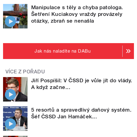
Manipulace s těly a chyba patologa.
Šetření Kuciakovy vraždy provázely
otázky, zbraň se nenašla
Jak nás naladíte na DABu
VÍCE Z POŘADU
Jiří Pospíšil: V ČSSD je vůle jít do vlády.
A když začne...
5 resortů a spravedlivý daňový systém.
Šéf ČSSD Jan Hamáček...