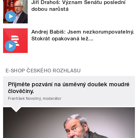
Jiří Drahoš: Význam Senátu poslední
dobou narůstá
Andrej Babiš: Jsem nezkorumpovatelný.
Stokrát opakovaná lež...
E-SHOP ČESKÉHO ROZHLASU
Přijměte pozvání na úsměvný doušek moudré
člověčiny.
František Novotný, moderátor