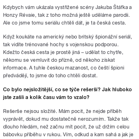
Kdybych vám ukázala vystřižené scény Jakuba Štáfka a
Honzy Révaie, tak z toho možná ještě uděláme parodii.
Ale co jsme tomu seriálu chtěli dát, je ta česká cesta.
Když koukáte na americký nebo britský špionážní seriál,
tak vidíte trénované hochy s vojenskou podporou.
Kdežto česká cesta je prostě jiná
–
udělat to chytře,
někomu se vemluvit do přízně, od někoho získat
informace. A tuhle českou mazanost, co čeští špioni
předvádějí, to jsme do toho chtěli dostat.
Co bylo nejsložitější, co se týče rešerší? Jak hluboko
jste zašli a kolik času vám to vzalo?
Rešerše nejsou složité. Mám pocit, že nejde příběh
vyprávět, dokud mu dostatečně nerozumím. Takže tak
dlouho hledám, než začnu mít pocit, že už držím celou
bábovku příběhu v rukou. Vím, odkud a kam sahá a jak je