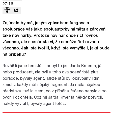
27:16
Zajímalo by mě, jakým způsobem fungovala
spolupráce vás jako spoluautorky námětu a zároveň
také novinářky. Protože novinář chce říct rovnou
všechno, ale scenárista ví, že nemůže říct rovnou
všechno. Jak jste tvořili, když jste vymýšleli, jaká bude
nit příběhu?
Rozšířili jsme ten stůl – nebyl to jen Jarda Kmenta, já
nebo producent, ale byli u toho dva scenáristé plus
poradce, bývalý agent. Takže stůl byl obsypaný lidmi,
z nichž každý měl nějaký fragment. Já měla nějakou
představu, tušila jsem, co v příběhu řečeno nebylo a co
bych říct chtěla. Což mi Jarda Kmenta někdy potvrdil,
někdy vyvrátil, bývalý agent totéž.