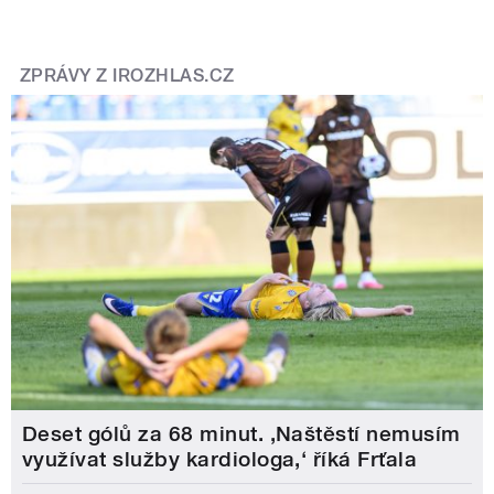
ZPRÁVY Z IROZHLAS.CZ
Deset gólů za 68 minut. ,Naštěstí nemusím
využívat služby kardiologa,‘ říká Frťala