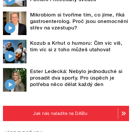
Mikrobiom si tvoříme tím, co jíme, říká
gastroenterolog. Proč jsou onemocnění
střev na vzestupu?
Kozub a Krhut o humoru: Čím víc víš,
tím víc si z toho můžeš utahovat
Ester Ledecká: Nebylo jednoduché si
prosadit dva sporty. Pro úspěch je
potřeba něco dělat každý den
Jak nás naladíte na DABu