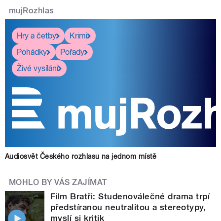
mujRozhlas
Hry a četby
Krimi
Pohádky
Pořady
Živé vysílání
Audiosvět Českého rozhlasu na jednom místě
MOHLO BY VÁS ZAJÍMAT
Film Bratři: Studenoválečné drama trpí
předstíranou neutralitou a stereotypy,
myslí si kritik