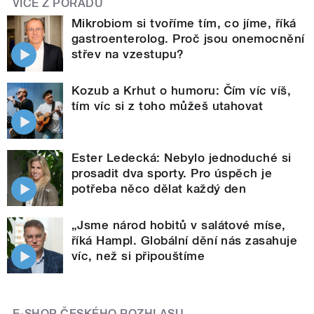
VÍCE Z POŘADU
Mikrobiom si tvoříme tím, co jíme, říká
gastroenterolog. Proč jsou onemocnění
střev na vzestupu?
Kozub a Krhut o humoru: Čím víc víš,
tím víc si z toho můžeš utahovat
Ester Ledecká: Nebylo jednoduché si
prosadit dva sporty. Pro úspěch je
potřeba něco dělat každý den
„Jsme národ hobitů v salátové míse,
říká Hampl. Globální dění nás zasahuje
víc, než si připouštíme
E-SHOP ČESKÉHO ROZHLASU