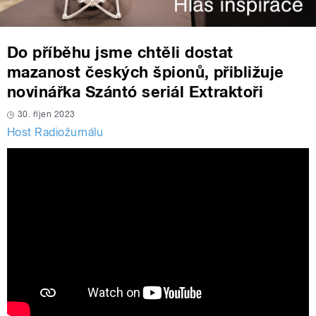
Do příběhu jsme chtěli dostat
mazanost českých špionů, přibližuje
novinářka Szántó seriál Extraktoři
30. říjen 2023
Host Radiožurnálu