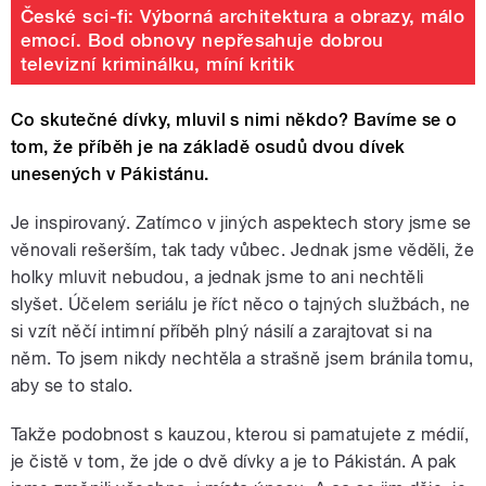
České sci-fi: Výborná architektura a obrazy, málo
emocí. Bod obnovy nepřesahuje dobrou
televizní kriminálku, míní kritik
Co skutečné dívky, mluvil s nimi někdo? Bavíme se o
tom, že příběh je na základě osudů dvou dívek
unesených v Pákistánu.
Je inspirovaný. Zatímco v jiných aspektech story jsme se
věnovali rešerším, tak tady vůbec. Jednak jsme věděli, že
holky mluvit nebudou, a jednak jsme to ani nechtěli
slyšet. Účelem seriálu je říct něco o tajných službách, ne
si vzít něčí intimní příběh plný násilí a zarajtovat si na
něm. To jsem nikdy nechtěla a strašně jsem bránila tomu,
aby se to stalo.
Takže podobnost s kauzou, kterou si pamatujete z médií,
je čistě v tom, že jde o dvě dívky a je to Pákistán. A pak