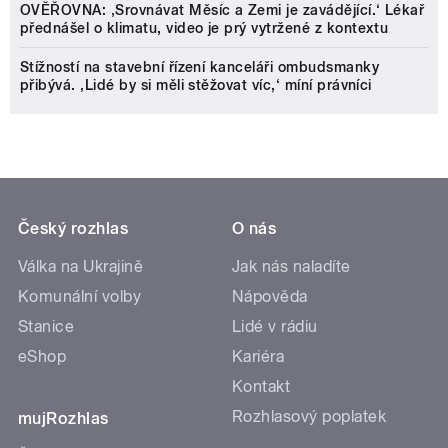
OVĚŘOVNA: ‚Srovnávat Měsíc a Zemi je zavádějící.‘ Lékař
přednášel o klimatu, video je prý vytržené z kontextu
Stížností na stavební řízení kanceláři ombudsmanky
přibývá. ‚Lidé by si měli stěžovat víc,‘ míní právníci
Český rozhlas
O nás
Válka na Ukrajině
Jak nás naladíte
Komunální volby
Nápověda
Stanice
Lidé v rádiu
eShop
Kariéra
Kontakt
Rozhlasový poplatek
mujRozhlas