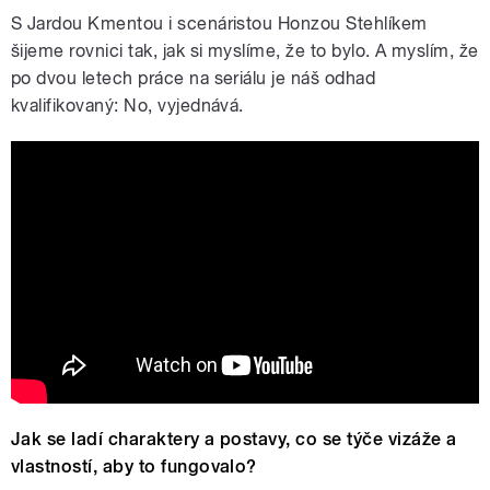
S Jardou Kmentou i scenáristou Honzou Stehlíkem
šijeme rovnici tak, jak si myslíme, že to bylo. A myslím, že
po dvou letech práce na seriálu je náš odhad
kvalifikovaný: No, vyjednává.
Nový český seriál Extraktoři od 27. října
pouze na VOYO
Jak se ladí charaktery a postavy, co se týče vizáže a
vlastností, aby to fungovalo?