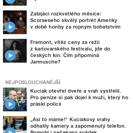
Zabijáci rozkvetlého měsíce:
Scorseseho skvělý portrét Ameriky
v době honby za ropným bohatstvím
Fremont, vítěz ceny za režii
z karlovarského festivalu, jde do
českých kin. Čím připomíná
Jarmusche?
NEJPOSLOUCHANĚJŠÍ
Kuciak otevřel dveře a vrah vystřelil.
Pro peníze si pak dojel k muži, který ho
práskl policii
„Asi to máme!“ Kuciakovy vrahy
odhalily kamery a zapomenutý telefon.
Pomohl i nečekaný svědek