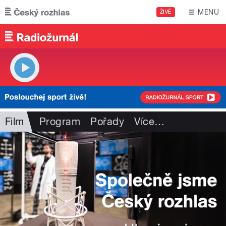
Přejít k hlavnímu obsahu
MENU
ŽIVĚ
Film
Program
Pořady
Více
…