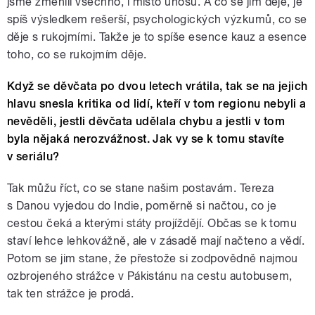
jsme změnili všechno, i místo únosu. A co se jim děje, je
spíš výsledkem rešerší, psychologických výzkumů, co se
děje s rukojmími. Takže je to spíše esence kauz a esence
toho, co se rukojmím děje.
Když se děvčata po dvou letech vrátila, tak se na jejich
hlavu snesla kritika od lidí, kteří v tom regionu nebyli a
nevěděli, jestli děvčata udělala chybu a jestli v tom
byla nějaká nerozvážnost. Jak vy se k tomu stavíte
v seriálu?
Tak můžu říct, co se stane našim postavám. Tereza
s Danou vyjedou do Indie, poměrně si načtou, co je
cestou čeká a kterými státy projíždějí. Občas se k tomu
staví lehce lehkovážně, ale v zásadě mají načteno a vědí.
Potom se jim stane, že přestože si zodpovědně najmou
ozbrojeného strážce v Pákistánu na cestu autobusem,
tak ten strážce je prodá.