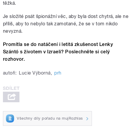
těžká.
Je složité psát špionážní věc, aby byla dost chytrá, ale ne
příliš, aby to nebylo tak zamotané, že se v tom nikdo
nevyzná.
Promítla se do natáčení i letitá zkušenost Lenky
Szántó s životem v Izraeli? Poslechněte si celý
rozhovor.
autoři:
Lucie Výborná
,
prh
Všechny díly pořadu na mujRozhlas