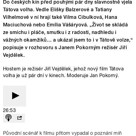
Do českých kin před pouhými pár dny slavnostně vjela
Tátova volha. Vedle Elišky Balzerové a Tatiany
Vilhelmové v ní hrají také Vilma Cibulková, Hana
Maciuchová nebo Emília Vášáryová. „Život se skládá
ze smíchu i pláče, smutku i z radosti, nadhledu i
vážných okamžiků… a ukázal jsem to i v Tátově volze,“
popisuje v rozhovoru s Janem Pokorným režisér Jiří
Vejdělek.
Hostem je režisér Jiří Vejdělek, jehož nový film Tátova
volha je už pár dní v kinech. Moderuje Jan Pokorný.
26:53
Původní scénář k filmu přitom vypadal o poznání míň