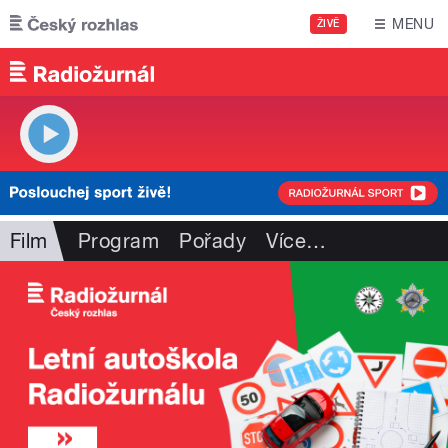
Přejít k hlavnímu obsahu
MENU
ŽIVĚ
Film
Program
Pořady
Více
…