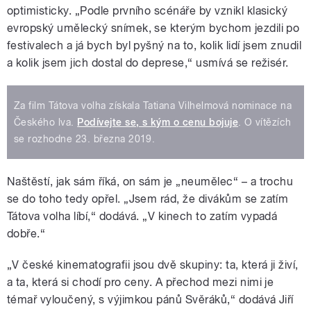
optimisticky. „Podle prvního scénáře by vznikl klasický
evropský umělecký snímek, se kterým bychom jezdili po
festivalech a já bych byl pyšný na to, kolik lidí jsem znudil
a kolik jsem jich dostal do deprese,“ usmívá se režisér.
Za film Tátova volha získala Tatiana Vilhelmová nominace na
Českého lva.
Podívejte se, s kým o cenu bojuje
. O vítězích
se rozhodne 23. března 2019.
Naštěstí, jak sám říká, on sám je „neumělec“ – a trochu
se do toho tedy opřel. „Jsem rád, že divákům se zatím
Tátova volha líbí,“ dodává. „V kinech to zatím vypadá
dobře.“
„V české kinematografii jsou dvě skupiny: ta, která ji živí,
a ta, která si chodí pro ceny. A přechod mezi nimi je
témař vyloučený, s výjimkou pánů Svěráků,“ dodává Jiří