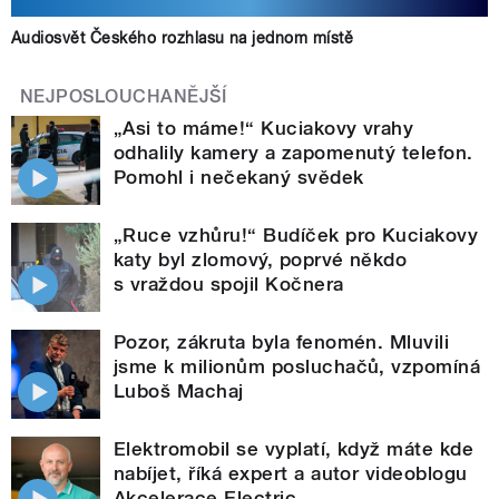
Audiosvět Českého rozhlasu na jednom místě
NEJPOSLOUCHANĚJŠÍ
„Asi to máme!“ Kuciakovy vrahy
odhalily kamery a zapomenutý telefon.
Pomohl i nečekaný svědek
„Ruce vzhůru!“ Budíček pro Kuciakovy
katy byl zlomový, poprvé někdo
s vraždou spojil Kočnera
Pozor, zákruta byla fenomén. Mluvili
jsme k milionům posluchačů, vzpomíná
Luboš Machaj
Elektromobil se vyplatí, když máte kde
nabíjet, říká expert a autor videoblogu
Akcelerace Electric