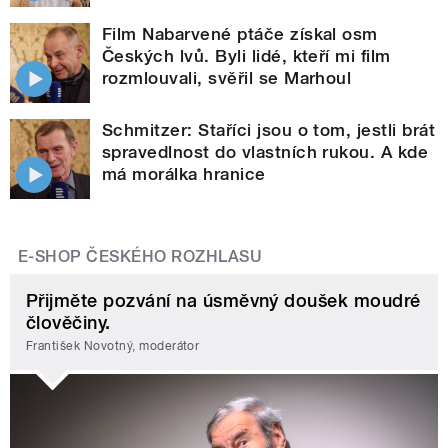
Film Nabarvené ptáče získal osm
Českých lvů. Byli lidé, kteří mi film
rozmlouvali, svěřil se Marhoul
Schmitzer: Staříci jsou o tom, jestli brát
spravedlnost do vlastních rukou. A kde
má morálka hranice
E-SHOP ČESKÉHO ROZHLASU
Přijměte pozvání na úsměvný doušek moudré
člověčiny.
František Novotný, moderátor