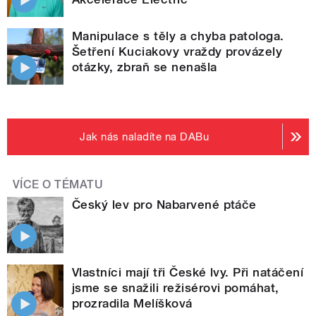
Manipulace s těly a chyba patologa.
Šetření Kuciakovy vraždy provázely
otázky, zbraň se nenašla
Jak nás naladíte na DABu
VÍCE O TÉMATU
Český lev pro Nabarvené ptáče
Vlastníci mají tři České lvy. Při natáčení
jsme se snažili režisérovi pomáhat,
prozradila Melíšková