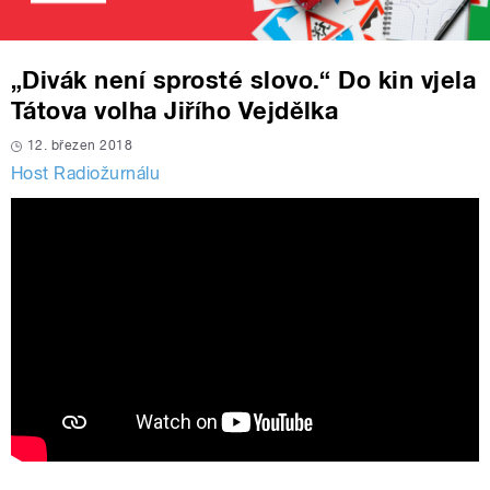
„Divák není sprosté slovo.“ Do kin vjela
Tátova volha Jiřího Vejdělka
12. březen 2018
Host Radiožurnálu