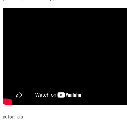
autor:
als