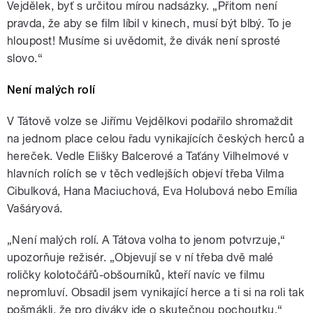
Vejdělek, byť s určitou mírou nadsázky. „Přitom není
pravda, že aby se film líbil v kinech, musí být blbý. To je
hloupost! Musíme si uvědomit, že divák není sprosté
slovo.“
Není malých rolí
V Tátově volze se Jiřímu Vejdělkovi podařilo shromaždit
na jednom place celou řadu vynikajících českých herců a
hereček. Vedle Elišky Balcerové a Taťány Vilhelmové v
hlavních rolích se v těch vedlejších objeví třeba Vilma
Cibulková, Hana Maciuchová, Eva Holubová nebo Emília
Vašáryová.
„Není malých rolí. A Tátova volha to jenom potvrzuje,“
upozorňuje režisér. „Objevují se v ní třeba dvě malé
roličky kolotočářů-obšourníků, kteří navíc ve filmu
nepromluví. Obsadil jsem vynikající herce a ti si na roli tak
pošmákli, že pro diváky jde o skutečnou pochoutku.“