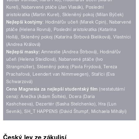
Kurel), Nabarvené ptáče (Jan Vlasák), Poslední
aristokratka (Martin Kurel), Skleněný pokoj (Milan Býček)
Nejlepší kostýmy
: Hodinářův učeň (Marek Cpin), Nabarvené
ptáče (Helena Rovná), Poslední aristokratka (Katarína
Hollá), Skleněný pokoj (Katarína Štrbová Bieliková), Vlastníci
(Andrea Králová)
Nejlepší masky:
Amnestie (Andrea Štrbová), Hodinářův
učeň (Helena Steidlová), Nabarvené ptáče (Ivo
Strangmüller), Skleněný pokoj (Pavla Frýdová, Tereza
Prachařová, Leendert van Nimmwegen), Staříci (Eva
Schwarzová)
Cena Magnesia za nejlepší studentský film
(nestatutární
cena): Anežka (Adam Šoltés), Dcera (Daria
Kashcheeva), Dezertér (Sasha Stelchenko), Hra (Lun
Sevnik), SH_T HAPPENS (Dávid Štumpf, Michaela Mihályi)
Český lev ze zákulisí