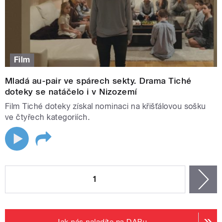
Film
Mladá au-pair ve spárech sekty. Drama Tiché
doteky se natáčelo i v Nizozemí
Film Tiché doteky získal nominaci na křišťálovou sošku
ve čtyřech kategoriích.
STRÁNKY
1
n
Jak nás naladíte na DABu