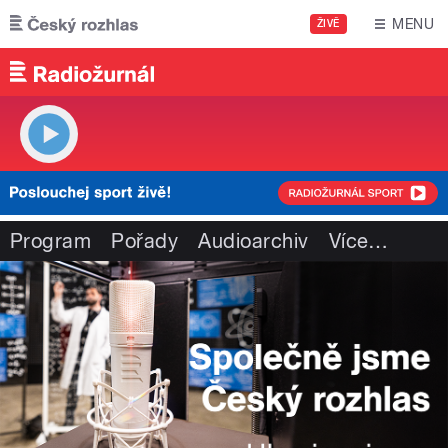
Přejít k hlavnímu obsahu
MENU
ŽIVĚ
Program
Pořady
Audioarchiv
Více
…