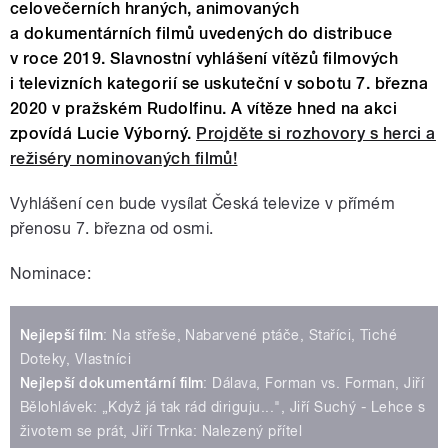
celovečerních hraných, animovaných
a dokumentárních filmů uvedených do distribuce
v roce 2019. Slavnostní vyhlášení vítězů filmových
i televizních kategorií se uskuteční v sobotu 7. března
2020 v pražském Rudolfinu. A vítěze hned na akci
zpovídá Lucie Výborný.
Projděte si rozhovory s herci a
režiséry nominovaných filmů!
Vyhlášení cen bude vysílat Česká televize v přímém
přenosu 7. března od osmi.
Nominace:
Nejlepší film
: Na střeše, Nabarvené ptáče, Staříci, Tiché
Doteky, Vlastníci
Nejlepší dokumentární film
: Dálava, Forman vs. Forman, Jiří
Bělohlávek: „Když já tak rád diriguju...", Jiří Suchý - Lehce s
životem se prát, Jiří Trnka: Nalezený přítel