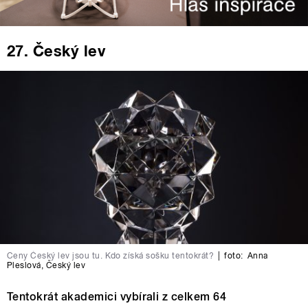
27. Český lev
Ceny Český lev jsou tu. Kdo získá sošku tentokrát?
|
foto:
Anna
Pleslová
,
Český lev
Tentokrát akademici vybírali z celkem 64