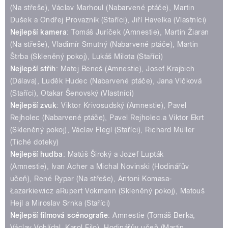
(Na střeše), Václav Marhoul (Nabarvené ptáče), Martin
Dušek a Ondřej Provazník (Staříci), Jiří Havelka (Vlastníci)
Nejlepší kamera
: Tomáš Juríček (Amnestie), Martin Žiaran
(Na střeše), Vladimír Smutný (Nabarvené ptáče), Martin
Štrba (Skleněný pokoj), Lukáš Milota (Staříci)
Nejlepší střih
: Matej Beneš (Amnestie), Josef Krajbich
(Dálava), Luděk Hudec (Nabarvené ptáče), Jana Vlčková
(Staříci), Otakar Šenovský (Vlastníci)
Nejlepší zvuk
: Viktor Krivosudský (Amnestie), Pavel
Rejholec (Nabarvené ptáče), Pavel Rejholec a Viktor Ekrt
(Skleněný pokoj), Václav Flegl (Staříci), Richard Müller
(Tiché doteky)
Nejlepší hudba
: Matúš Široký a Jozef Lupták
(Amnestie), Ivan Acher a Michal Novinski (Hodinářův
učeň), René Rypar (Na střeše), Antoni Komasa-
Łazarkiewicz aRupert Vokmann (Skleněný pokoj), Matouš
Hejl a Miroslav Srnka (Staříci)
Nejlepší filmová scénografie
: Amnestie (Tomáš Berka,
Václav Vohlídal, Karol Filo), Hodinářův učeň (Martin