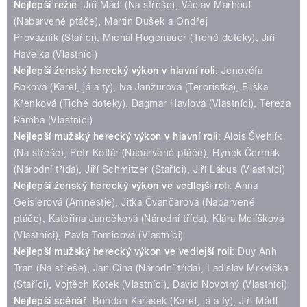
Nejlepší režie
: Jiří Mádl (Na střeše), Václav Marhoul
(Nabarvené ptáče), Martin Dušek a Ondřej
Provazník (Staříci), Michal Hogenauer (Tiché doteky), Jiří
Havelka (Vlastníci)
Nejlepší ženský herecký výkon v hlavní roli
: Jenovéfa
Boková (Karel, já a ty), Iva Janžurová (Teroristka), Eliška
Křenková (Tiché doteky), Dagmar Havlová (Vlastníci), Tereza
Ramba (Vlastníci)
Nejlepší mužský herecký výkon v hlavní roli
: Alois Švehlík
(Na střeše), Petr Kotlár (Nabarvené ptáče), Hynek Čermák
(Národní třída), Jiří Schmitzer (Staříci), Jiří Lábus (Vlastníci)
Nejlepší ženský herecký výkon ve vedlejší roli
: Anna
Geislerová (Amnestie), Jitka Čvančarová (Nabarvené
ptáče), Kateřina Janečková (Národní třída), Klára Melíšková
(Vlastníci), Pavla Tomicová (Vlastníci)
Nejlepší mužský herecký výkon ve vedlejší roli
: Duy Anh
Tran (Na střeše), Jan Cina (Národní třída), Ladislav Mrkvička
(Staříci), Vojtěch Kotek (Vlastníci), David Novotný (Vlastníci)
Nejlepší scénář
: Bohdan Karásek (Karel, já a ty), Jiří Mádl