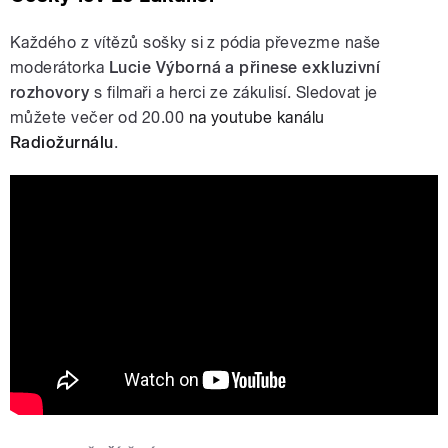
Každého z vítězů sošky si z pódia převezme naše
moderátorka
Lucie Výborná a přinese exkluzivní
rozhovory
s filmaři a herci ze zákulisí. Sledovat je
můžete večer od 20.00
na youtube kanálu
Radiožurnálu
.
Kashcheeva: Nejvíc mě těší, že se
animovaný film vnímá čím dál víc
seriózně