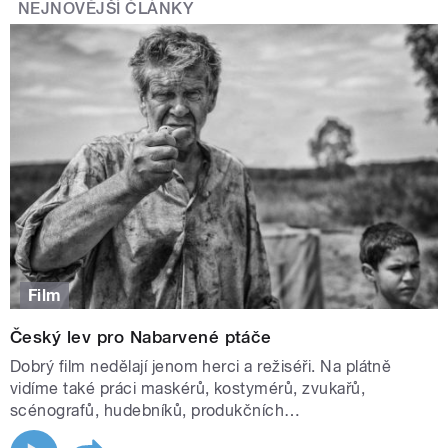
NEJNOVĚJŠÍ ČLÁNKY
Film
Český lev pro Nabarvené ptáče
Dobrý film nedělají jenom herci a režiséři. Na plátně
vidíme také práci maskérů, kostymérů, zvukařů,
scénografů, hudebníků, produkčních…