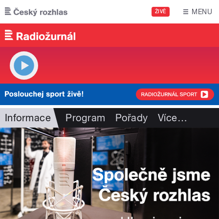
Přejít k hlavnímu obsahu
MENU
ŽIVĚ
Informace
Program
Pořady
Více
…