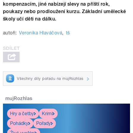
kompenzacím, jiné nabízejí slevy na příští rok,
poukazy nebo prodloužení kurzu. Základní umělecké
školy učí děti na dálku.
autoři:
Veronika Hlaváčová
,
tš
Všechny díly pořadu na mujRozhlas
mujRozhlas
Hry a četby
Krimi
Pohádky
Pořady