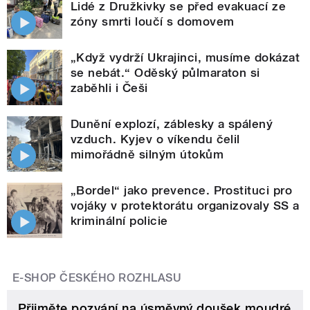
Lidé z Družkivky se před evakuací ze
zóny smrti loučí s domovem
„Když vydrží Ukrajinci, musíme dokázat
se nebát.“ Oděský půlmaraton si
zaběhli i Češi
Dunění explozí, záblesky a spálený
vzduch. Kyjev o víkendu čelil
mimořádně silným útokům
„Bordel“ jako prevence. Prostituci pro
vojáky v protektorátu organizovaly SS a
kriminální policie
E-SHOP ČESKÉHO ROZHLASU
Přijměte pozvání na úsměvný doušek moudré