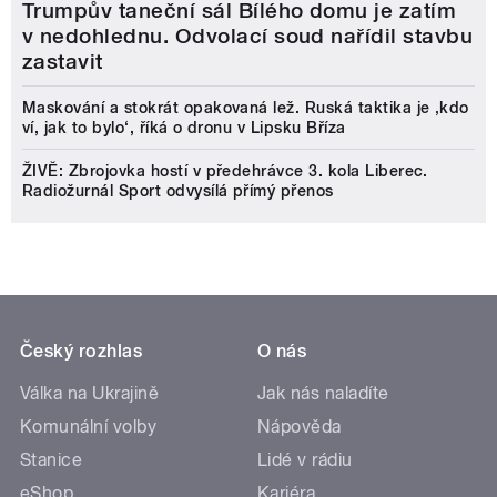
Trumpův taneční sál Bílého domu je zatím
v nedohlednu. Odvolací soud nařídil stavbu
zastavit
Maskování a stokrát opakovaná lež. Ruská taktika je ‚kdo
ví, jak to bylo‘, říká o dronu v Lipsku Bříza
ŽIVĚ: Zbrojovka hostí v předehrávce 3. kola Liberec.
Radiožurnál Sport odvysílá přímý přenos
Český rozhlas
O nás
Válka na Ukrajině
Jak nás naladíte
Komunální volby
Nápověda
Stanice
Lidé v rádiu
eShop
Kariéra