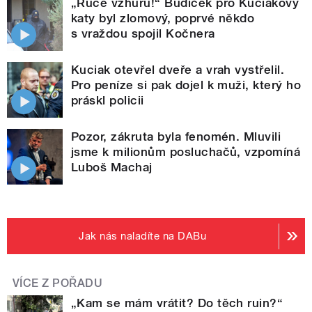
„Ruce vzhůru!“ Budíček pro Kuciakovy
katy byl zlomový, poprvé někdo
s vraždou spojil Kočnera
Kuciak otevřel dveře a vrah vystřelil.
Pro peníze si pak dojel k muži, který ho
práskl policii
Pozor, zákruta byla fenomén. Mluvili
jsme k milionům posluchačů, vzpomíná
Luboš Machaj
Jak nás naladíte na DABu
VÍCE Z POŘADU
„Kam se mám vrátit? Do těch ruin?“