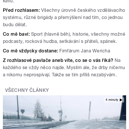
kávu.
Před rozhlasem:
Všechny úrovně českého vzdělávacího
systému, různé brigády a přemýšlení nad tím, co jednou
budu dělat.
Co mě baví:
Sport (hlavně běh), historie, všechny možné
podcasty, rocková hudba, setkávání s přáteli, spánek.
Co mě vždycky dostane:
Fimfárum Jana Wericha
Z rozhlasové pavlače aneb víte, co se o vás říká?
Na
každého se vždy něco najde. Myslím ale, že drby ničemu
a nikomu neprospívají. Takže se tím příliš nezabývám.
VŠECHNY ČLÁNKY
4 minuty