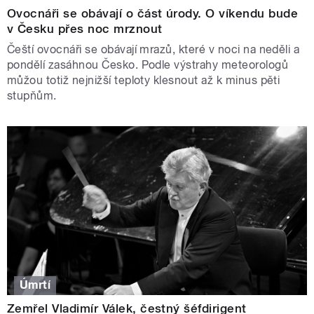
Ovocnáři se obávají o část úrody. O víkendu bude
v Česku přes noc mrznout
Čeští ovocnáři se obávají mrazů, které v noci na neděli a
pondělí zasáhnou Česko. Podle výstrahy meteorologů
můžou totiž nejnižší teploty klesnout až k minus pěti
stupňům.
Úmrtí
Zemřel Vladimír Válek, čestný šéfdirigent