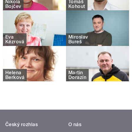
Nikola
Tomáš
Bojčev
Kohout
Eva
Miroslav
Kézrová
Bureš
Helena
Martin
Berková
Dorazín
Český rozhlas
O nás