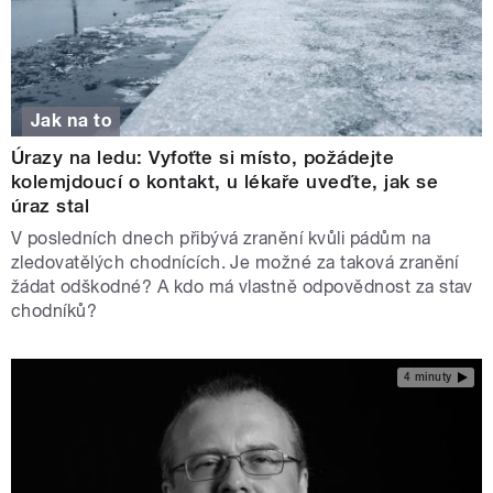
Jak na to
Úrazy na ledu: Vyfoťte si místo, požádejte
kolemjdoucí o kontakt, u lékaře uveďte, jak se
úraz stal
V posledních dnech přibývá zranění kvůli pádům na
zledovatělých chodnících. Je možné za taková zranění
žádat odškodné? A kdo má vlastně odpovědnost za stav
chodníků?
4 minuty