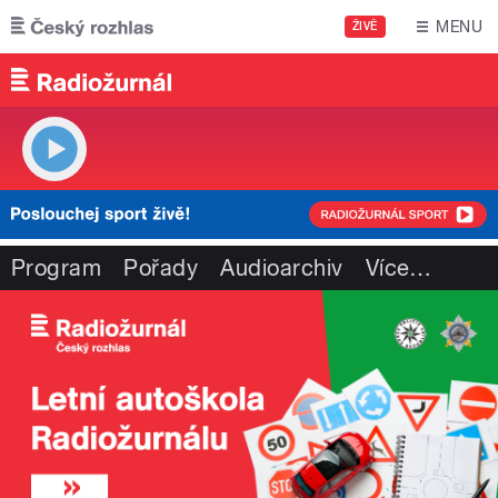
Přejít k hlavnímu obsahu
MENU
ŽIVĚ
Program
Pořady
Audioarchiv
Více
…