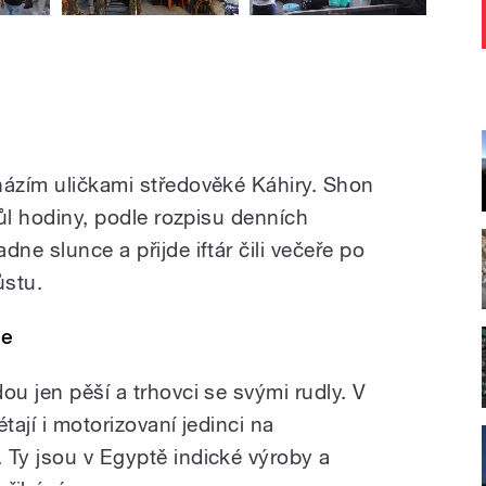
házím uličkami středověké Káhiry. Shon
půl hodiny, podle rozpisu denních
ne slunce a přijde iftár čili večeře po
ůstu.
le
ou jen pěší a trhovci se svými rudly. V
tají i motorizovaní jedinci na
 Ty jsou v Egyptě indické výroby a