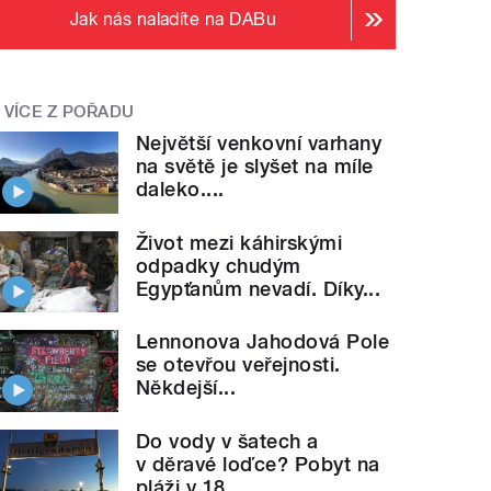
Jak nás naladíte na DABu
VÍCE Z POŘADU
Největší venkovní varhany
na světě je slyšet na míle
daleko....
Život mezi káhirskými
odpadky chudým
Egypťanům nevadí. Díky...
Lennonova Jahodová Pole
se otevřou veřejnosti.
Někdejší...
Do vody v šatech a
v děravé loďce? Pobyt na
pláži v 18....