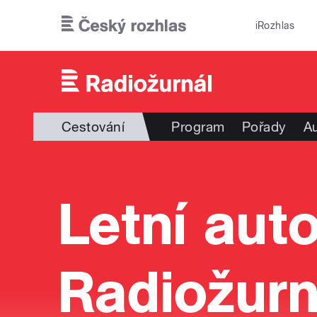
Přejít k hlavnímu obsahu
iRozhlas
Cestování
Program
Pořady
Au