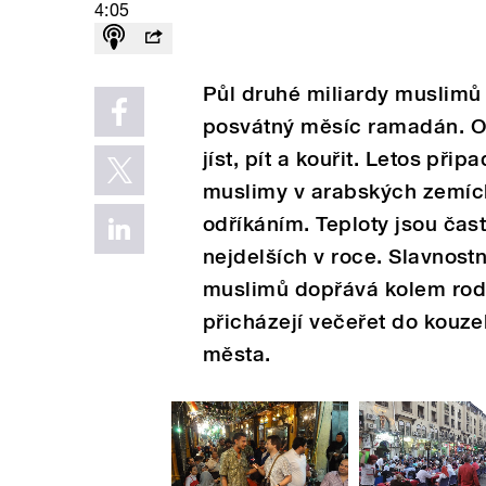
4:05
Půl druhé miliardy muslimů
posvátný měsíc ramadán. Od
jíst, pít a kouřit. Letos př
muslimy v arabských zemích
odříkáním. Teploty jsou čast
nejdelších v roce. Slavnostn
muslimů dopřává kolem rodi
přicházejí večeřet do kouz
města.