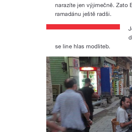
narazíte jen výjimečně. Zato
ramadánu ještě radši.
J
d
se line hlas modliteb.