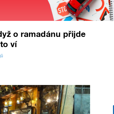
dyž o ramadánu přijde
to ví
jů