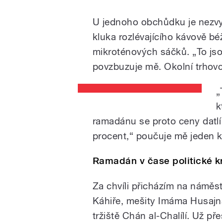
U jednoho obchůdku je nezvyk
kluka rozlévajícího kávově b
mikroténových sáčků. „To jso
povzbuzuje mě. Okolní trhovc
„
k
ramadánu se proto ceny datlí
procent,“ poučuje mě jeden 
Ramadán v čase politické k
Za chvíli přicházím na náměst
Káhiře, mešity Imáma Husajna
tržiště Chán al-Chalílí. Už př