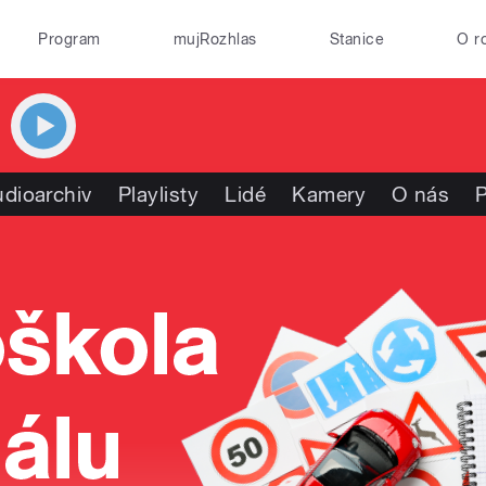
Program
mujRozhlas
Stanice
O r
dioarchiv
Playlisty
Lidé
Kamery
O nás
P