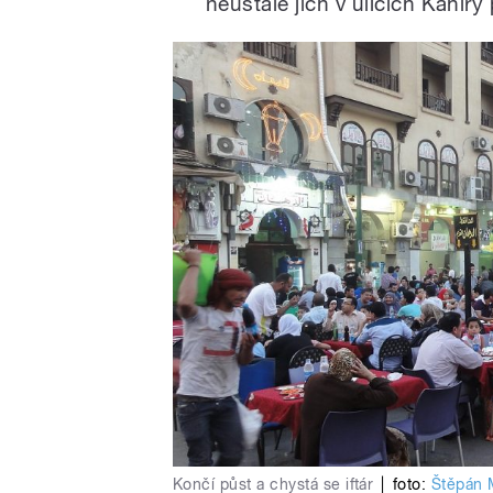
neustále jich v ulicích Káhiry 
Končí půst a chystá se iftár
|
foto:
Štěpán 