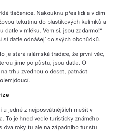
lá tlačenice. Nakouknu přes lidi a vidím
éžovou tekutinu do plastikových kelímků a
u datle v mléku. Vem si, jsou zadarmo!“
i si datle odnášejí do svých obchůdků.
To je stará islámská tradice, že první věc,
terou jíme po půstu, jsou datle. O
 na trhu zvednou o deset, patnáct
kolemjdoucí.
rize
í u jedné z nejposvátnějších mešit v
. To je hned vedle turisticky známého
es dva roky tu ale na západního turistu