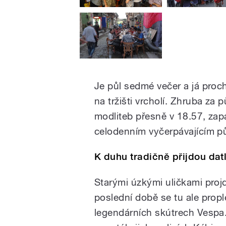
Je půl sedmé večer a já proc
na tržišti vrcholí. Zhruba za 
modliteb přesně v 18.57, zapad
celodenním vyčerpávajícím p
K duhu tradičně přijdou dat
Starými úzkými uličkami projd
poslední době se tu ale proplé
legendárních skútrech Vespa.