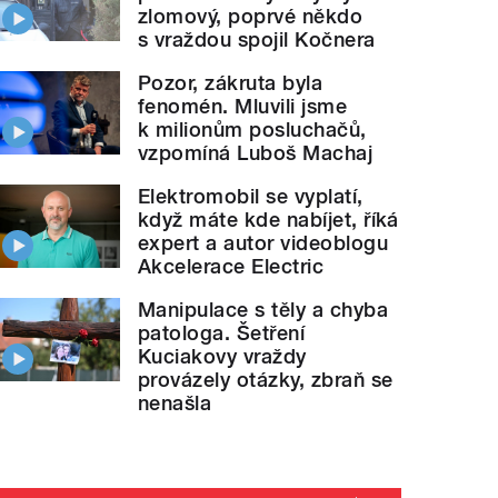
zlomový, poprvé někdo
s vraždou spojil Kočnera
Pozor, zákruta byla
fenomén. Mluvili jsme
k milionům posluchačů,
vzpomíná Luboš Machaj
Elektromobil se vyplatí,
když máte kde nabíjet, říká
expert a autor videoblogu
Akcelerace Electric
Manipulace s těly a chyba
patologa. Šetření
Kuciakovy vraždy
provázely otázky, zbraň se
nenašla