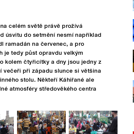
 na celém světě právě prožívá
 úsvitu do setmění nesmí například
ipadl ramadán na červenec, a pro
 je tedy půst opravdu velkým
o kolem čtyřicítky a dny jsou jedny z
í večeři při západu slunce si většina
nného stolu. Někteří Káhiřané ale
elné atmosféry středověkého centra