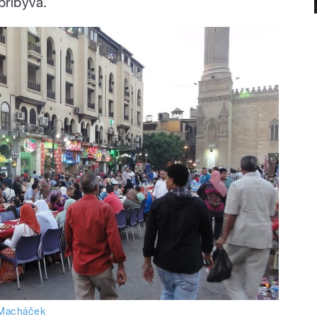
přibývá.
Macháček