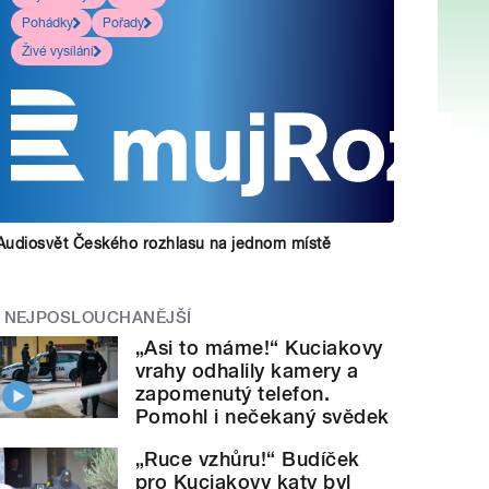
Pohádky
Pořady
Živé vysílání
Audiosvět Českého rozhlasu na jednom místě
NEJPOSLOUCHANĚJŠÍ
„Asi to máme!“ Kuciakovy
vrahy odhalily kamery a
zapomenutý telefon.
Pomohl i nečekaný svědek
„Ruce vzhůru!“ Budíček
pro Kuciakovy katy byl