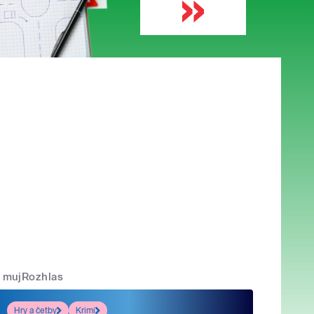
mujRozhlas
Hry a četby
Krimi