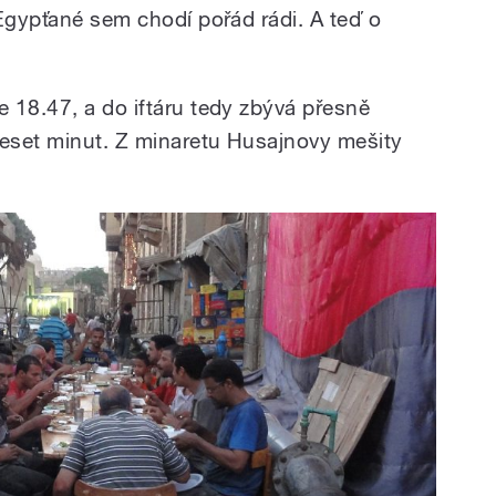
 Egypťané sem chodí pořád rádi. A teď o
e 18.47, a do iftáru tedy zbývá přesně
eset minut. Z minaretu Husajnovy mešity