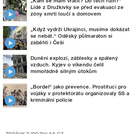
„Kam se mám vrátit? Do těch ruin?“
Lidé z Družkivky se před evakuací ze
zóny smrti loučí s domovem
„Když vydrží Ukrajinci, musíme dokázat
se nebát.“ Oděský půlmaraton si
zaběhli i Češi
Dunění explozí, záblesky a spálený
vzduch. Kyjev o víkendu čelil
mimořádně silným útokům
„Bordel“ jako prevence. Prostituci pro
vojáky v protektorátu organizovaly SS a
kriminální policie