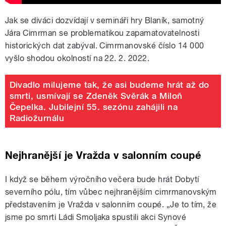
Jak se diváci dozvídají v semináři hry Blaník, samotný
Jára Cimrman se problematikou zapamatovatelnosti
historických dat zabýval. Cimrmanovské číslo 14 000
vyšlo shodou okolností na 22. 2. 2022.
Divadlo milujeme tak, že asi budeme hrát až do
smrti, usmívají se Zdeněk Svěrák a Miloň
Čepelka. Jubilejní 55. sezónu zahájili na
Radiožurnálu
Nejhranější je Vražda v salonním coupé
I když se během výročního večera bude hrát Dobytí
severního pólu, tím vůbec nejhranějším cimrmanovským
představením je Vražda v salonním coupé.
„
Je to tím, že
jsme po smrti Ládi Smoljaka spustili akci Synové