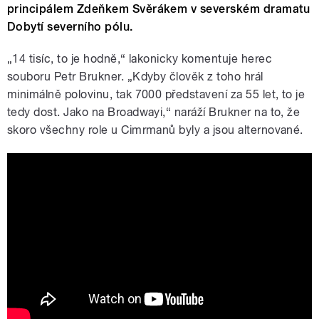
principálem Zdeňkem Svěrákem v severském dramatu
Dobytí severního pólu.
„
14 tisíc, to je hodně,“ lakonicky komentuje herec
souboru Petr Brukner. „Kdyby člověk z toho hrál
minimálně polovinu, tak 7000 představení za 55 let, to je
tedy dost. Jako na Broadwayi,“ naráží Brukner na to, že
skoro všechny role u Cimrmanů byly a jsou alternované.
Divadlo Járy Cimrmana - Píseň proti
trudomyslnosti (1985)