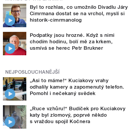
Byl to rozhlas, co umožnilo Divadlu Járy
Cimrmana dostat se na vrchol, myslí si
historik-cimrmanolog
Podpatky jsou hrozné. Když s nimi
chodím hodinu, bolí mě za krkem,
usmívá se herec Petr Brukner
NEJPOSLOUCHANĚJŠÍ
„Asi to máme!“ Kuciakovy vrahy
odhalily kamery a zapomenutý telefon.
Pomohl i nečekaný svědek
„Ruce vzhůru!“ Budíček pro Kuciakovy
katy byl zlomový, poprvé někdo
s vraždou spojil Kočnera