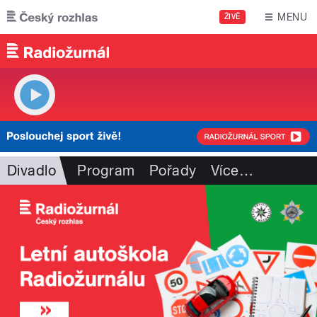
Přejít k hlavnímu obsahu
MENU
ŽIVĚ
Divadlo
Program
Pořady
Více
…