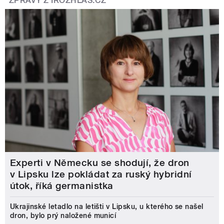
ZPRÁVY Z IROZHLAS.CZ
Experti v Německu se shodují, že dron
v Lipsku lze pokládat za ruský hybridní
útok, říká germanistka
Ukrajinské letadlo na letišti v Lipsku, u kterého se našel
dron, bylo prý naložené municí