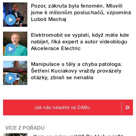
Pozor, zákruta byla fenomén. Mluvili
jsme k milionům posluchačů, vzpomíná
Luboš Machaj
Elektromobil se vyplatí, když máte kde
nabíjet, říká expert a autor videoblogu
Akcelerace Electric
Manipulace s těly a chyba patologa.
Šetření Kuciakovy vraždy provázely
otázky, zbraň se nenašla
Jak nás naladíte na DABu
VÍCE Z POŘADU