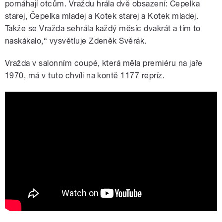
pomáhají otcům. Vraždu hrála dvě obsazení: Čepelka
starej, Čepelka mladej a Kotek starej a Kotek mladej.
Takže se Vražda sehrála každý měsíc dvakrát a tím to
naskákalo,“ vysvětluje Zdeněk Svěrák.
Vražda v salonním coupé, která měla premiéru na jaře
1970, má v tuto chvíli na kontě 1177 repríz.
Vražda v salonním coupé (1997) -
ukázka