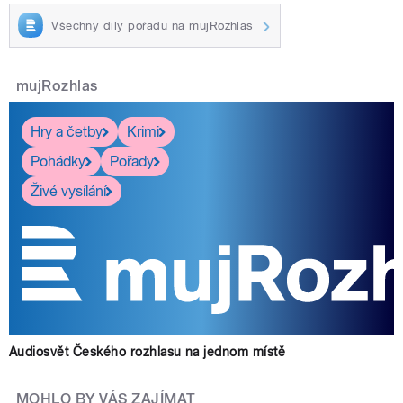
Všechny díly pořadu na mujRozhlas
mujRozhlas
Hry a četby
Krimi
Pohádky
Pořady
Živé vysílání
Audiosvět Českého rozhlasu na jednom místě
MOHLO BY VÁS ZAJÍMAT